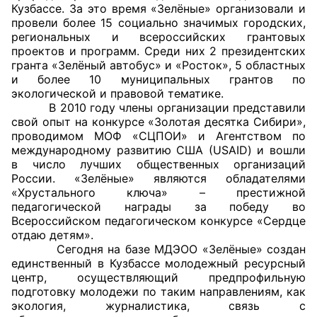
Кузбассе. За это время «Зелёные» организовали и
провели более 15 социально значимых городских,
Главная
региональных и всероссийских грантовых
проектов и программ. Среди них 2 президентских
Общественные советы
гранта «Зелёный автобус» и «Росток», 5 областных
и более 10 муниципальных грантов по
Общественные советы при территориальных
экологической и правовой тематике.
В 2010 году члены организации представили
органах федеральных органов
свой опыт на конкурсе «Золотая десятка Сибири»,
исполнительной власти
проводимом МОФ «СЦПОИ» и Агентством по
международному развитию США (USAID) и вошли
Общественные советы по проведению
в число лучших общественных организаций
независимой оценки качества условий
России. «Зелёные» являются обладателями
«Хрустального ключа» – престижной
оказания услуг
педагогической награды за победу во
Всероссийском педагогическом конкурсе «Сердце
О Палате
отдаю детям».
Сегодня на базе МДЭОО «Зелёные» создан
Структура Палаты
единственный в Кузбассе молодежный ресурсный
центр, осуществляющий предпрофильную
Комиссии
подготовку молодежи по таким направлениям, как
экология, журналистика, связь с
Экспертный совет ОП КО