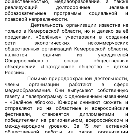
общественностью, медиаобразование, а также
реализующий долгосрочные целевые
Совет ОП КО
образовательные программы социальной и
правовой направленности.
Деятельность организации известна не
Общественный штаб
только в Кемеровской области, но и далеко за её
пределами. «Зелёные» участвовали в создании
Члены ОП КО
сети экологических некоммерческих
общественных организаций Кемеровской области,
Документы ОП КО
являются одними из учредителей
Общероссийского союза общественных
Регламент ОП КО
объединений «Гражданское общество – детям
России».
Кодекс этики ОП КО
Помимо природоохранной деятельности,
члены организации работают в сфере
медиаобразования. Они выпускают собственную
Положения
газету и телепрограмму с одноименным названием
– «Зелёное яблоко». Юнкоры снимают сюжеты и
Соглашения
отправляют их на областные и всероссийские
фестивали, становятся дипломантами и
Рекомендации
победителями на региональном, всероссийском и
международном уровнях. За 15 лет активной
Порядок работы ЦОН
общественной работы из рядов организации