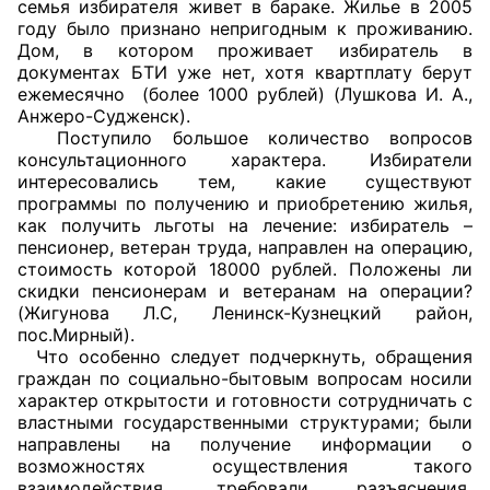
семья избирателя живет в бараке. Жилье в 2005
году было признано непригодным к проживанию.
Совет ОП КО
Дом, в котором проживает избиратель в
документах БТИ уже нет, хотя квартплату берут
Общественный штаб
ежемесячно (более 1000 рублей) (Лушкова И. А.,
Анжеро-Судженск).
Поступило большое количество вопросов
Члены ОП КО
консультационного характера. Избиратели
интересовались тем, какие существуют
Документы ОП КО
программы по получению и приобретению жилья,
как получить льготы на лечение: избиратель –
Регламент ОП КО
пенсионер, ветеран труда, направлен на операцию,
стоимость которой 18000 рублей. Положены ли
Кодекс этики ОП КО
скидки пенсионерам и ветеранам на операции?
(Жигунова Л.С, Ленинск-Кузнецкий район,
Положения
пос.Мирный).
Что особенно следует подчеркнуть, обращения
граждан по социально-бытовым вопросам носили
Соглашения
характер открытости и готовности сотрудничать с
властными государственными структурами; были
Рекомендации
направлены на получение информации о
возможностях осуществления такого
Порядок работы ЦОН
взаимодействия, требовали разъяснения