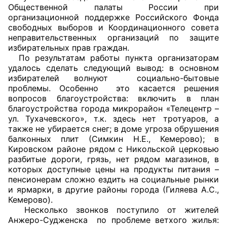
Общественной палаты России при
организационной поддержке Российского Фонда
Главная
свободных выборов и Координационного совета
неправительственных организаций по защите
Общественные советы
избирательных прав граждан.
По результатам работы пункта организаторам
Общественные советы при территориальных
удалось сделать следующий вывод: в основном
органах федеральных органов
избирателей волнуют социально-бытовые
проблемы. Особенно это касается решения
исполнительной власти
вопросов благоустройства: включить в план
благоустройства города микрорайон «Телецентр –
Общественные советы по проведению
ул. Тухачевского», т.к. здесь нет тротуаров, а
независимой оценки качества условий
также не убирается снег; в доме угроза обрушения
оказания услуг
балконных плит (Симкин Н.Е., Кемерово); в
Кировском районе рядом с Никольской церковью
разбитые дороги, грязь, нет рядом магазинов, в
О Палате
которых доступные цены на продукты питания –
пенсионерам сложно ездить на социальные рынки
Структура Палаты
и ярмарки, в другие районы города (Гиляева А.С.,
Кемерово).
Комиссии
Несколько звонков поступило от жителей
Анжеро-Судженска по проблеме ветхого жилья:
Экспертный совет ОП КО