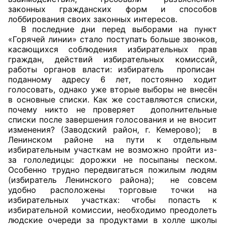
законных гражданских форм и способов
Аппарат ОП КО
лоббирования своих законных интересов.
В последние дни перед выборами на пункт
УСТАВ ГКУ “АППАРАТ ОП КО”
«Горячей линии» стало поступать больше звонков,
касающихся соблюдения избирательных прав
Доходы руководителя за 2024 г.
граждан, действий избирательных комиссий,
работы органов власти: избиратель прописан
поданному адресу 6 лет, постоянно ходит
голосовать, однако уже вторые выборы не внесён
в основные списки. Как же составляются списки,
почему никто не проверяет дополнительные
списки после завершения голосования и не вносит
изменения? (Заводский район, г. Кемерово); в
Ленинском районе на пути к отдельным
избирательным участкам не возможно пройти из-
за гололедицы: дорожки не посыпаны песком.
Особенно трудно передвигаться пожилым людям
(избиратель Ленинского района); не совсем
удобно расположены торговые точки на
избирательных участках: чтобы попасть к
избирательной комиссии, необходимо преодолеть
людские очереди за продуктами в холле школы