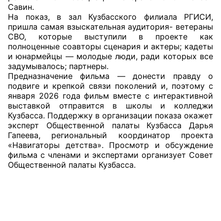
Савин.
На показ, в зал Кузбасского филиала РГИСИ,
Главная
пришла самая взыскательная аудитория- ветераны
СВО, которые выступили в проекте как
Общественные советы
полноценные соавторы сценария и актеры; кадеты
и юнармейцы — молодые люди, ради которых все
Общественные советы при территориальных
задумывалось; партнеры.
органах федеральных органов
Предназначение фильма — донести правду о
подвиге и крепкой связи поколений и, поэтому с
исполнительной власти
января 2026 года фильм вместе с интерактивной
выставкой отправится в школы и колледжи
Общественные советы по проведению
Кузбасса. Поддержку в организации показа окажет
независимой оценки качества условий
эксперт Общественной палаты Кузбасса Дарья
оказания услуг
Гапеева, региональный координатор проекта
«Навигаторы детства». Просмотр и обсуждение
фильма с членами и экспертами организует Совет
О Палате
Общественной палаты Кузбасса.
Структура Палаты
Комиссии
Экспертный совет ОП КО