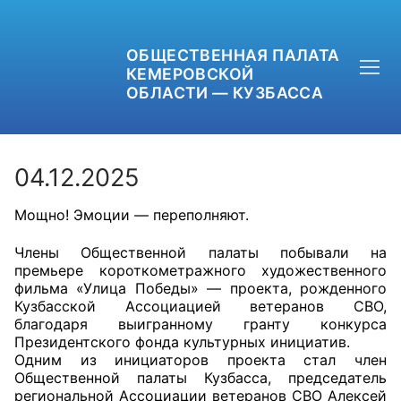
ОБЩЕСТВЕННАЯ ПАЛАТА
КЕМЕРОВСКОЙ
ОБЛАСТИ — КУЗБАССА
04.12.2025
Мощно! Эмоции — переполняют.
+7 (3842) 58-82-40
Члены Общественной палаты побывали на
OPKO42@BK.RU
премьере короткометражного художественного
фильма «Улица Победы» — проекта, рожденного
ОБРАТНАЯ СВЯЗЬ
Кузбасской Ассоциацией ветеранов СВО,
благодаря выигранному гранту конкурса
Президентского фонда культурных инициатив.
Одним из инициаторов проекта стал член
Общественной палаты Кузбасса, председатель
региональной Ассоциации ветеранов СВО Алексей