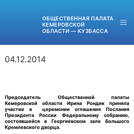
ОБЩЕСТВЕННАЯ ПАЛАТА
КЕМЕРОВСКОЙ
ОБЛАСТИ — КУЗБАССА
04.12.2014
+7 (3842) 58-82-40
OPKO42@BK.RU
Председатель Общественной палаты
ОБРАТНАЯ СВЯЗЬ
Кемеровской области Ирина Рондик приняла
участие в церемонии оглашения Послания
Президента России Федеральному собранию,
состоявшейся в Георгиевском зале Большого
Кремлевского дворца.