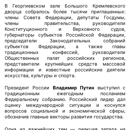
В Георгиевском зале Большого Кремлевского
дворца собралось более тысячи приглашенных:
Главная
члены Совета Федерации, депутаты Госдумы,
члены правительства, руководители
Общественные советы
Конституционного и Верховного судов,
губернаторы субъектов Российской Федерации,
Общественные советы при территориальных
председатели Законодательных собраний
органах федеральных органов
субъектов Федерации, а также главы
исполнительной власти
традиционных конфессий, руководители
Общественных палат российских регионов,
представители крупнейших средств массовой
Общественные советы по проведению
информации и известные российские деятели
независимой оценки качества условий
искусства, культуры и спорта.
оказания услуг
Президент России
Владимир Путин
выступил с
О Палате
традиционным ежегодным посланием
Федеральному собранию. Российский лидер дал
Структура Палаты
оценку международной ситуации и коснулся
вопросов социальной и экономической сферы,
обозначив главные векторы развития государства.
Комиссии
Одна из важнейших тем — реакция запада на
Экспертный совет ОП КО