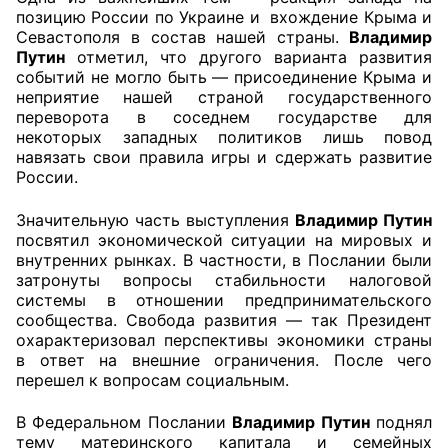
позицию России по Украине и вхождение Крыма и
Севастополя в состав нашей страны.
Владимир
Совет ОП КО
Путин
отметил, что другого варианта развития
событий не могло быть — присоединение Крыма и
Общественный штаб
неприятие нашей страной государственного
переворота в соседнем государстве для
Члены ОП КО
некоторых западных политиков лишь повод
навязать свои правила игры и сдержать развитие
Документы ОП КО
России.
Регламент ОП КО
Значительную часть выступления
Владимир Путин
посвятил экономической ситуации на мировых и
внутренних рынках. В частности, в Послании были
Кодекс этики ОП КО
затронуты вопросы стабильности налоговой
системы в отношении предпринимательского
Положения
сообщества. Свобода развития — так Президент
охарактеризовал перспективы экономики страны
Соглашения
в ответ на внешние ограничения. После чего
перешел к вопросам социальным.
Рекомендации
В Федеральном Послании
Владимир Путин
поднял
Порядок работы ЦОН
тему материнского капитала и семейных