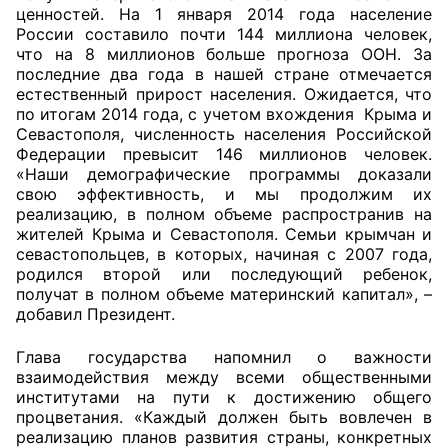
ценностей. На 1 января 2014 года население
Аппарат ОП КО
России составило почти 144 миллиона человек,
что на 8 миллионов больше прогноза ООН. За
последние два года в нашей стране отмечается
УСТАВ ГКУ “АППАРАТ ОП КО”
естественный прирост населения. Ожидается, что
по итогам 2014 года, с учетом вхождения Крыма и
Доходы руководителя за 2024 г.
Севастополя, численность населения Российской
Федерации превысит 146 миллионов человек.
«Наши демографические программы доказали
свою эффективность, и мы продолжим их
реализацию, в полном объеме распространив на
жителей Крыма и Севастополя. Семьи крымчан и
севастопольцев, в которых, начиная с 2007 года,
родился второй или последующий ребенок,
получат в полном объеме материнский капитал», –
добавил Президент.
Глава государства напомнил о важности
взаимодействия между всеми общественными
институтами на пути к достижению общего
процветания. «Каждый должен быть вовлечен в
реализацию планов развития страны, конкретных