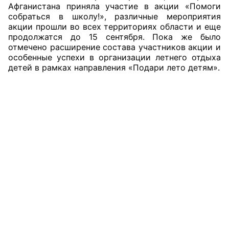
Афганистана приняла участие в акции «Помоги
Аппарат ОП КО
собраться в школу!», различные мероприятия
акции прошли во всех территориях области и еще
продолжатся до 15 сентября. Пока же было
УСТАВ ГКУ “АППАРАТ ОП КО”
отмечено расширение состава участников акции и
особенные успехи в организации летнего отдыха
Доходы руководителя за 2024 г.
детей в рамках направления «Подари лето детям».