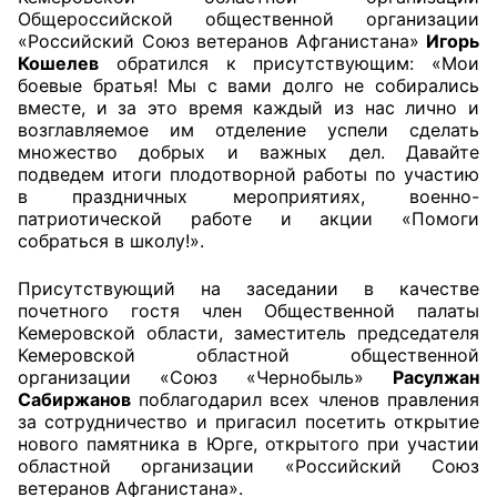
Общероссийской общественной организации
«Российский Союз ветеранов Афганистана»
Игорь
Главная
Кошелев
обратился к присутствующим: «Мои
боевые братья! Мы с вами долго не собирались
Общественные советы
вместе, и за это время каждый из нас лично и
возглавляемое им отделение успели сделать
Общественные советы при территориальных
множество добрых и важных дел. Давайте
органах федеральных органов
подведем итоги плодотворной работы по участию
в праздничных мероприятиях, военно-
исполнительной власти
патриотической работе и акции «Помоги
собраться в школу!».
Общественные советы по проведению
независимой оценки качества условий
Присутствующий на заседании в качестве
оказания услуг
почетного гостя член Общественной палаты
Кемеровской области, заместитель председателя
О Палате
Кемеровской областной общественной
организации «Союз «Чернобыль»
Расулжан
Сабиржанов
поблагодарил всех членов правления
Структура Палаты
за сотрудничество и пригасил посетить открытие
нового памятника в Юрге, открытого при участии
Комиссии
областной организации «Российский Союз
ветеранов Афганистана».
Экспертный совет ОП КО