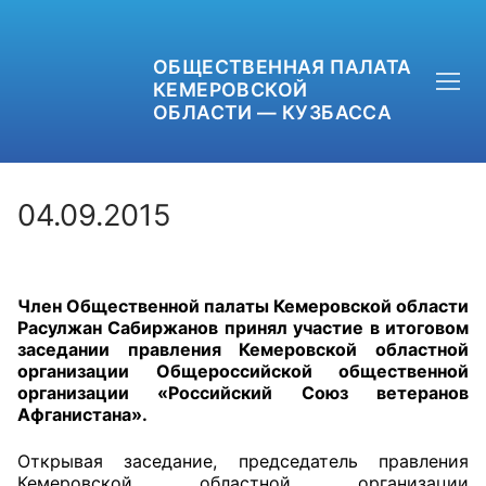
ОБЩЕСТВЕННАЯ ПАЛАТА
КЕМЕРОВСКОЙ
ОБЛАСТИ — КУЗБАССА
04.09.2015
+7 (3842) 58-82-40
Член Общественной палаты Кемеровской области
OPKO42@BK.RU
Расулжан Сабиржанов принял участие в итоговом
заседании правления Кемеровской областной
ОБРАТНАЯ СВЯЗЬ
организации Общероссийской общественной
организации «Российский Союз ветеранов
Афганистана».
Открывая заседание, председатель правления
Кемеровской областной организации