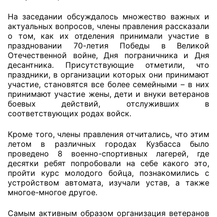
На заседании обсуждалось множество важных и
Совет ОП КО
актуальных вопросов, члены правления рассказали
о том, как их отделения принимали участие в
Общественный штаб
праздновании 70-летия Победы в Великой
Отечественной войне, Дня пограничника и Дня
Члены ОП КО
десантника. Присутствующие отметили, что
праздники, в организации которых они принимают
Документы ОП КО
участие, становятся все более семейными – в них
принимают участие жены, дети и внуки ветеранов
боевых действий, отслуживших в
Регламент ОП КО
соответствующих родах войск.
Кодекс этики ОП КО
Кроме того, члены правления отчитались, что этим
летом в различных городах Кузбасса было
Положения
проведено 8 военно-спортивных лагерей, где
десятки ребят попробовали на себе какого это,
Соглашения
пройти курс молодого бойца, познакомились с
устройством автомата, изучали устав, а также
Рекомендации
многое-многое другое.
Порядок работы ЦОН
Самым активным образом организация ветеранов