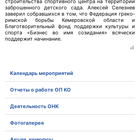
строительства спортивного центра на территории
заброшенного детского сада. Алексей Селезнев
Совет ОП КО
заверил собравшихся в том, что Федерация греко-
римской борьбы Кемеровской области и
Благотворительный фонд поддержки культуры и
Общественный штаб
спорта «Бизнес во имя созидания» всячески
поддержит начинание.
Члены ОП КО
Документы ОП КО
Регламент ОП КО
Календарь мероприятий
Кодекс этики ОП КО
Отчеты о работе ОП КО
Положения
Деятельность ОНК
Соглашения
Рекомендации
Фотогалерея
Порядок работы ЦОН
Акции, конкурсы