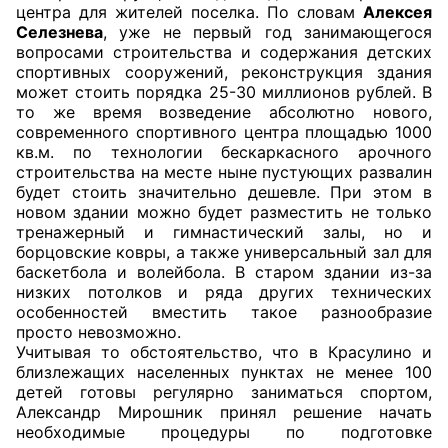
центра для жителей поселка. По словам
Алексея
Селезнева
, уже не первый год занимающегося
Главная
вопросами строительства и содержания детских
спортивных сооружений, реконструкция здания
Общественные советы
может стоить порядка 25-30 миллионов рублей. В
то же время возведение абсолютно нового,
Общественные советы при территориальных
современного спортивного центра площадью 1000
кв.м. по технологии бескаркасного арочного
органах федеральных органов
строительства на месте ныне пустующих развалин
исполнительной власти
будет стоить значительно дешевле. При этом в
новом здании можно будет разместить не только
Общественные советы по проведению
тренажерный и гимнастический залы, но и
независимой оценки качества условий
борцовские ковры, а также универсальный зал для
баскетбола и волейбола. В старом здании из-за
оказания услуг
низких потолков и ряда других технических
особенностей вместить такое разнообразие
О Палате
просто невозможно.
Учитывая то обстоятельство, что в Красулино и
Структура Палаты
близлежащих населенных пунктах не менее 100
детей готовы регулярно заниматься спортом,
Комиссии
Александр Мирошник принял решение начать
необходимые процедуры по подготовке
Экспертный совет ОП КО