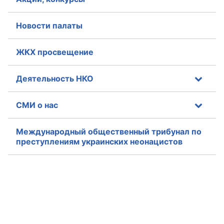
Аппарат ОП КО
Новости палаты
УСТАВ ГКУ “АППАРАТ ОП КО”
ЖКХ просвещение
Доходы руководителя за 2024 г.
Деятельность НКО
СМИ о нас
Международный общественный трибунал по
преступлениям украинских неонацистов