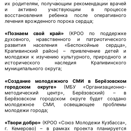
их родителям, получающим рекомендации врачей
Аппарат ОП КО
и активно участвующим в процессе
восстановления ребенка после оперативного
лечения врожденного порока сердца;
УСТАВ ГКУ “АППАРАТ ОП КО”
«Познаем свой край»
(КРОО по поддержке
Доходы руководителя за 2024 г.
духовного, нравственного и патриотического
развития населения «Беспокойные сердца»,
Крапивинский район) – привлечение детей и
молодежи к изучению культурного, природного и
исторического наследия Крапивинского
муниципального округа;
«Создание молодежного СМИ в Берёзовском
городском округе»
(МБУ «Организационно-
методический центр», Берёзовский) – в
Берёзовском городском округе будет создано
молодежное СМИ, освещающее проблемы
молодежи города;
«Твори добро»
(КРОО «Союз Молодежи Кузбасса»,
г. Кемерово) – в рамках проекта планируется