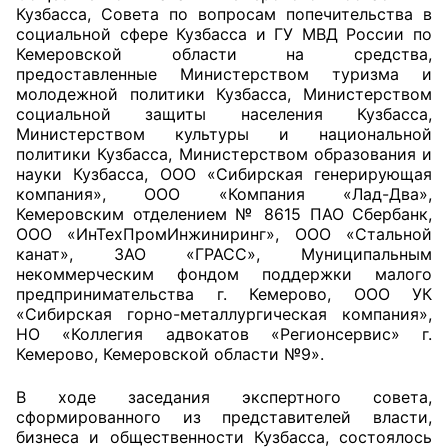
Кузбасса, Совета по вопросам попечительства в
социальной сфере Кузбасса и ГУ МВД России по
Главная
Кемеровской области на средства,
предоставленные Министерством туризма и
Общественные советы
молодежной политики Кузбасса, Министерством
социальной защиты населения Кузбасса,
Общественные советы при территориальных
Министерством культуры и национальной
органах федеральных органов
политики Кузбасса, Министерством образования и
науки Кузбасса, ООО «Сибирская генерирующая
исполнительной власти
компания», ООО «Компания «Лад-Два»,
Кемеровским отделением № 8615 ПАО Сбербанк,
Общественные советы по проведению
ООО «ИнТехПромИнжиниринг», ООО «Стальной
независимой оценки качества условий
канат», ЗАО «ГРАСС», Муниципальным
оказания услуг
некоммерческим фондом поддержки малого
предпринимательства г. Кемерово, ООО УК
«Сибирская горно-металлургическая компания»,
О Палате
НО «Коллегия адвокатов «Регионсервис» г.
Кемерово, Кемеровской области №9».
Структура Палаты
В ходе заседания экспертного совета,
Комиссии
сформированного из представителей власти,
бизнеса и общественности Кузбасса, состоялось
Экспертный совет ОП КО