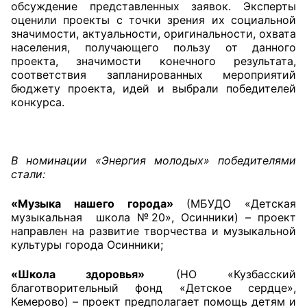
обсуждение представленных заявок. Эксперты
оценили проекты с точки зрения их социальной
Совет ОП КО
значимости, актуальности, оригинальности, охвата
населения, получающего пользу от данного
Общественный штаб
проекта, значимости конечного результата,
соответствия запланированных мероприятий
бюджету проекта, идей и выбрали победителей
Члены ОП КО
конкурса.
Документы ОП КО
Регламент ОП КО
В номинации «Энергия молодых» победителями
стали:
Кодекс этики ОП КО
«Музыка нашего города»
(МБУДО «Детская
Положения
музыкальная школа №20», Осинники) – проект
направлен на развитие творчества и музыкальной
Соглашения
культуры города Осинники;
Рекомендации
«Школа здоровья»
(НО «Кузбасский
благотворительный фонд «Детское сердце»,
Порядок работы ЦОН
Кемерово) – проект предполагает помощь детям и