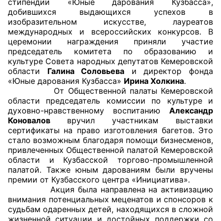
стипендии «Юные дарования Кузбасса»,
добившихся выдающихся успехов в
Совет ОП КО
изобразительном искусстве, лауреатов
международных и всероссийских конкурсов. В
церемонии награждения приняли участие
Общественный штаб
председатель комитета по образованию и
культуре Совета народных депутатов Кемеровской
Члены ОП КО
области
Галина Соловьева
и директор фонда
«Юные дарования Кузбасса»
Ирина Холкина
.
Документы ОП КО
От Общественной палаты Кемеровской
области председатель комиссии по культуре и
Регламент ОП КО
духовно-нравственному воспитанию
Александр
Коновалов
вручил участникам выставки
Кодекс этики ОП КО
сертификаты на право изготовления багетов. Это
стало возможным благодаря помощи бизнесменов,
привлеченных Общественной палатой Кемеровской
Положения
области и Кузбасской торгово-промышленной
палатой. Также юным дарованиям были вручены
Соглашения
премии от Кузбасского центра «Инициатива».
Акция была направлена на активизацию
Рекомендации
внимания потенциальных меценатов и спонсоров к
судьбам одаренных детей, находящихся в сложной
Порядок работы ЦОН
жизненной ситуации и достойных поддержки со