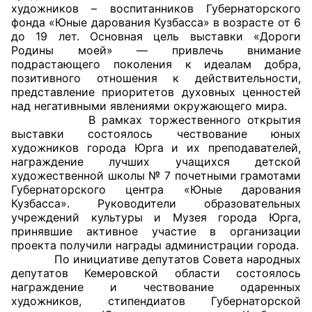
художников – воспитанников Губернаторского
фонда «Юные дарования Кузбасса» в возрасте от 6
Главная
до 19 лет. Основная цель выставки «Дороги
Родины моей» — привлечь внимание
Общественные советы
подрастающего поколения к идеалам добра,
позитивного отношения к действительности,
Общественные советы при территориальных
представление приоритетов духовных ценностей
над негативными явлениями окружающего мира.
органах федеральных органов
В рамках торжественного открытия
исполнительной власти
выставки состоялось чествование юных
художников города Юрга и их преподавателей,
Общественные советы по проведению
награждение лучших учащихся детской
независимой оценки качества условий
художественной школы № 7 почетными грамотами
Губернаторского центра «Юные дарования
оказания услуг
Кузбасса». Руководители образовательных
учреждений культуры и Музея города Юрга,
О Палате
принявшие активное участие в организации
проекта получили награды администрации города.
Структура Палаты
По инициативе депутатов Совета народных
депутатов Кемеровской области состоялось
Комиссии
награждение и чествование одаренных
художников, стипендиатов Губернаторской
Экспертный совет ОП КО