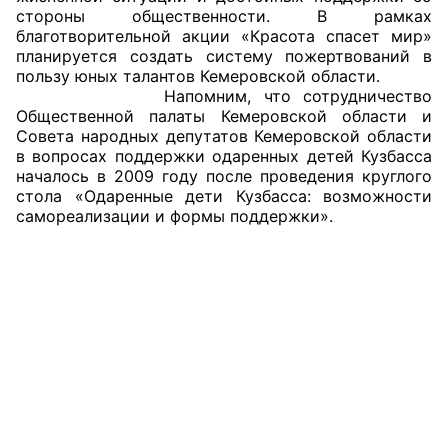
стороны общественности. В рамках
Аппарат ОП КО
благотворительной акции «Красота спасет мир»
планируется создать систему пожертвований в
УСТАВ ГКУ “АППАРАТ ОП КО”
пользу юных талантов Кемеровской области.
Напомним, что сотрудничество
Общественной палаты Кемеровской области и
Доходы руководителя за 2024 г.
Совета народных депутатов Кемеровской области
в вопросах поддержки одаренных детей Кузбасса
началось в 2009 году после проведения круглого
стола «Одаренные дети Кузбасса: возможности
самореализации и формы поддержки».