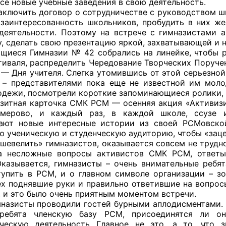
се новые учебные заведения в свою деятельность.
ить договор о сотрудничестве с руководством школ
 заинтересованность школьников, пробудить в них же
деятельности. Поэтому на встрече с гимназистами
, сделать свою презентацию яркой, захватывающей и 
оветы
 Гимназии № 42 собрались на линейке, чтобы реш
тиваля, распределить Чередование Творческих Поруче
 советы при территориальных органах федеральных о
 — Дня учителя. Слегка утомившись от этой серьезной
ой власти
 – представителями пока еще не известной им мол
дежи, посмотрели короткие запоминающиеся ролики, 
 советы по проведению независимой оценки качества
 карточка СМК РСМ — осенняя акция «Активизируй
уг
емерово, и каждый раз, в каждой школе, ссузе и
ают новые интересные истории из своей РСМовско
ю ученическую и студенческую аудиторию, чтобы «заце
ить» гимназистов, оказывается совсем не трудно. О
на несложные вопросы активистов СМК РСМ, ответы
ты
Оказывается, гимназисты – очень внимательные ребят
упить в РСМ, и о главном символе организации – з
ех поднявшие руки и правильно ответившие на вопрос
, и это было очень приятным моментом встречи.
овет ОП КО
ы проводили гостей бурными аплодисментами. Сег
ребята членскую базу РСМ, присоединятся ли о
ческую деятельность…Главное не это, а то, что з