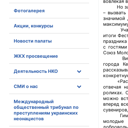
вовлекая в
Но заключ
Фотогалерея
Главная
– вызвать
значимой 
максимуму
Общественные с
Акции, конкурсы
Учащиеся
итоги Фес
Общественные
Новости палаты
праздника
исполнительн
с гостями
Союз Моло
ЖКХ просвещение
Общественные
Визитная
оказания усл
города К
рассказыв
Деятельность НКО
конкретну
О Палате
«Расшевел
СМИ о нас
отвечая 
Структура Пала
роликах. 
можно вст
Комиссии
Международный
вперед вс
общественный трибунал по
сувениров
преступлениям украинских
Экспертный с
Гимназист
неонацистов
молодые 
Совет ОП КО
доброволь