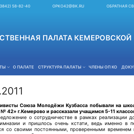
(3842) 58-82-40
OPKO42@BK.RU
ОБРАТНАЯ С
СТВЕННАЯ ПАЛАТА КЕМЕРОВСКОЙ 
ЕТЫ
О ПАЛАТЕ
СТРУКТУРА ПАЛАТЫ
ЧЛЕНЫ ОП КО
ДОКУ
.2011
OPKO42@BK.RU
ы Союза Молодёжи Кузбасса побывали на школьн
 № 42» г.Кемерово и рассказали учащимся 5-11 классо
ние о сотрудничестве в рамках реализации доб
имназии и пришлось очень кстати, ведь именно в 
ся со своими постоянными, проверенными временем 