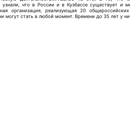
 узнали, что в России и в Кузбассе существует и 
нная организация, реализующая 20 общероссийских
й штаб
и могут стать в любой момент. Времени до 35 лет у ни
О
 КО
 ОП КО
и
оты ЦОН