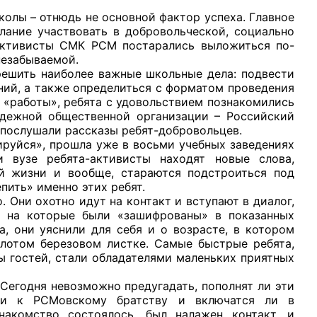
ы – отнюдь не основной фактор успеха. Главное
лание участвовать в добровольческой, социально
 активисты СМК РСМ постарались выложиться по-
незабываемой.
ить наиболее важные школьные дела: подвести
ний, а также определиться с форматом проведения
рганов
 «работы», ребята с удовольствием познакомились
одежной общественной организации – Российский
послушали рассказы ребят-добровольцев.
 условий
ся», прошла уже в восьми учебных заведениях
 вузе ребята-активисты находят новые слова,
й жизни и вообще, стараются подстроиться под
пить» именно этих ребят.
ни охотно идут на контакт и вступают в диалог,
 на которые были «зашифрованы» в показанных
а, они уяснили для себя и о возрасте, в котором
олотом березовом листке. Самые быстрые ребята,
ы гостей, стали обладателями маленьких приятных
одня невозможно предугадать, пополнят ли эти
ни к РСМовскому братству и включатся ли в
накомство состоялось, был налажен контакт, и