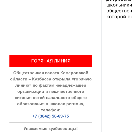
школьники
обществе
Общественны
которой он
Члены ОП КО
Документы ОП К
Регламент ОП
ГОРЯЧАЯ ЛИНИЯ
Кодекс этики
Общественная палата Кемеровской
Положения
области – Кузбасса открыла «горячую
линию» по фактам ненадлежащей
Соглашения
организации и некачественного
питания детей начального общего
Рекомендаци
образования в школах региона,
телефон:
Порядок раб
+7 (3842) 58-69-75
Аппарат ОП КО
Уважаемые кузбассовцы!