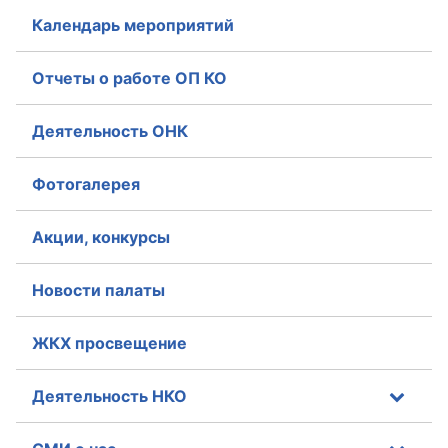
Календарь мероприятий
Совет ОП КО
Отчеты о работе ОП КО
Общественный штаб
Члены ОП КО
Деятельность ОНК
Документы ОП КО
Фотогалерея
Регламент ОП КО
Акции, конкурсы
Кодекс этики ОП КО
Новости палаты
Положения
ЖКХ просвещение
Соглашения
Рекомендации
Деятельность НКО
Порядок работы ЦОН