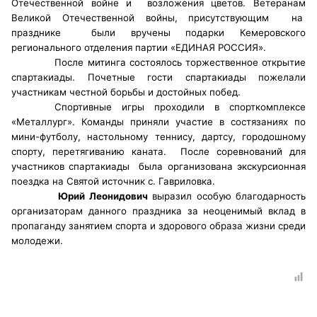
Отечественной войне и
возложения цветов. Ветеранам
Великой Отечественной войны, присутствующим
на
Главная
празднике
были вручены подарки Кемеровского
регионального отделения партии «ЕДИНАЯ РОССИЯ».
Общественные советы
После митинга состоялось торжественное открытие
спартакиады. Почетные гости спартакиады пожелали
Общественные советы при территориальных
участникам честной борьбы и достойных побед.
Спортивные игры проходили в спорткомплексе
органах федеральных органов
«Металлург». Команды приняли участие в состязаниях по
исполнительной власти
мини-футболу, настольному теннису, дартсу, городошному
спорту, перетягиванию каната.
После соревнований д
ля
Общественные советы по проведению
участников спартакиады
была организована экскурсионная
независимой оценки качества условий
поездка на Святой источник с. Гавриловка.
оказания услуг
Юрий Леонидович
выразил особую благодарность
организаторам данного праздника за неоценимый вклад в
О Палате
пропаганду занятием спорта и здорового образа жизни среди
молодежи.
Структура Палаты
Комиссии
Экспертный совет ОП КО