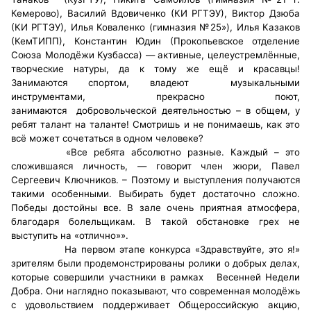
Кемерово), Василий Вдовиченко (КИ РГТЭУ), Виктор Дзюба
Аппарат ОП КО
(КИ РГТЭУ), Илья Коваленко (гимназия №25»), Илья Казаков
(КемТИПП), Константин Юдин (Прокопьевское отделение
УСТАВ ГКУ “АППАРАТ ОП КО”
Союза Молодёжи Кузбасса) — активные, целеустремлённые,
творческие натуры, да к тому же ещё и красавцы!
Доходы руководителя за 2024 г.
Занимаются спортом, владеют музыкальными
инструментами, прекрасно поют,
занимаются добровольческой деятельностью – в общем, у
ребят талант на таланте! Смотришь и не понимаешь, как это
всё может сочетаться в одном человеке?
«Все ребята абсолютно разные. Каждый – это
сложившаяся личность, — говорит член жюри, Павел
Сергеевич Ключников. – Поэтому и выступления получаются
такими особенными. Выбирать будет достаточно сложно.
Победы достойны все. В зале очень приятная атмосфера,
благодаря болельщикам. В такой обстановке грех не
выступить на «отлично»».
На первом этапе конкурса «Здравствуйте, это я!»
зрителям были продемонстрированы ролики о добрых делах,
которые совершили участники в рамках Весенней Недели
Добра. Они наглядно показывают, что современная молодёжь
с удовольствием поддерживает Общероссийскую акцию,