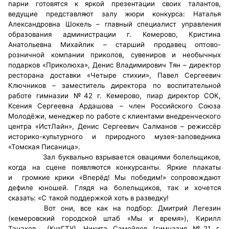
парни готовятся к яркой презентации своих талантов,
ведущие представляют залу жюри конкурса: Наталья
Совет ОП КО
Александровна Шокель – главный специалист управления
образования администрации г. Кемерово, Кристина
Общественный штаб
Анатольевна Михайлик – старший продавец оптово-
розничной компании приколов, сувениров и необычных
подарков «Приколюха», Денис Владимирович Тян – директор
Члены ОП КО
ресторана доставки «Четыре стихии», Павел Сергеевич
Ключников – заместитель директора по воспитательной
Документы ОП КО
работе гимназии №42 г. Кемерово, пиар директор СОК,
Ксения Сергеевна Ардашова – член Российского Союза
Регламент ОП КО
Молодёжи, менеджер по работе с клиентами внедренческого
центра «ИстЛайн», Денис Сергеевич Салманов – режиссёр
Кодекс этики ОП КО
историко-культурного и природного музея-заповедника
«Томская Писаница».
Положения
Зал буквально взрывается овациями болельщиков,
когда на сцене появляются конкурсанты. Яркие плакаты
Соглашения
и громкие крики «Вперёд! Мы победим!» сопровождают
дефиле юношей. Глядя на болельщиков, так и хочется
сказать: «С такой поддержкой хоть в разведку!
Рекомендации
Вот они, все как на подбор: Дмитрий Легезин
(кемеровский городской штаб «Мы и время»), Кирилл
Порядок работы ЦОН
Танаков (КузГТУ), Никита Самойлов (гимназия №21 г.