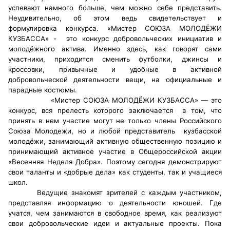
успевают намного больше, чем можно себе представить.
Неудивительно, об этом ведь свидетельствует и
Главная
формулировка конкурса. «Мистер СОЮЗА МОЛОДЁЖИ
КУЗБАССА» - это конкурс добровольческих инициатив и
Общественные советы
молодёжного актива. Именно здесь, как говорят сами
участники, приходится сменить футболки, джинсы и
Общественные советы при территориальных
кроссовки, привычные и удобные в активной
органах федеральных органов
добровольческой деятельности вещи, на официальные и
парадные костюмы.
исполнительной власти
«Мистер СОЮЗА МОЛОДЁЖИ КУЗБАССА» — это
конкурс, вся прелесть которого заключается в том, что
Общественные советы по проведению
принять в нем участие могут не только члены Российского
независимой оценки качества условий
Союза Молодежи, но и любой представитель кузбасской
оказания услуг
молодёжи, занимающий активную общественную позицию и
принимающий активное участие в Общероссийской акции
О Палате
«Весенняя Неделя Добра». Поэтому сегодня демонстрируют
свои таланты и «добрые дела» как студенты, так и учащиеся
школ.
Структура Палаты
Ведущие знакомят зрителей с каждым участником,
представляя информацию о деятельности юношей. Где
Комиссии
учатся, чем занимаются в свободное время, как реализуют
свои добровольческие идеи и актуальные проекты. Пока
Экспертный совет ОП КО