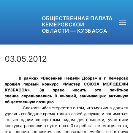
ОБЩЕСТВЕННАЯ ПАЛАТА
КЕМЕРОВСКОЙ
ОБЛАСТИ — КУЗБАССА
03.05.2012
+7 (3842) 58-82-40
В рамках «Весенней Недели Добра» в г. Кемерово
прошёл первый конкурс «Мистер СОЮЗА МОЛОДЕЖИ
OPKO42@BK.RU
КУЗБАССА». За право носить это почётное
звание соревновались 9 юношей, занимающих активную
ОБРАТНАЯ СВЯЗЬ
общественную позицию.
Сложившийся стереотип о том, что мужчина должен
уделять свободное время только своей девушке и заниматься
только одним конкретным видом деятельности, участники
конкурса разнесли в пух и прах. Эти ребята, не смотря на то,
что первую половину дня посвящают учебе, во вторую