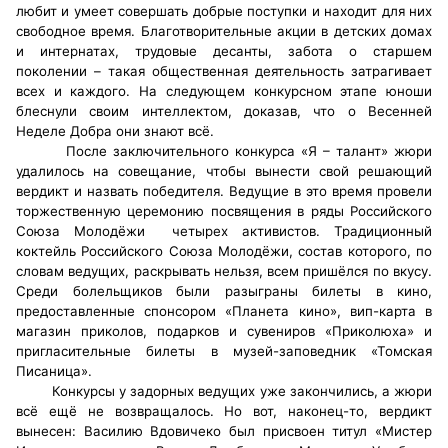
любит и умеет совершать добрые поступки и находит для них
свободное время. Благотворительные акции в детских домах
и интернатах, трудовые десанты, забота о старшем
поколении – такая общественная деятельность затрагивает
всех и каждого. На следующем конкурсном этапе юноши
блеснули своим интеллектом, доказав, что о Весенней
Неделе Добра они знают всё.
После заключительного конкурса «Я – талант» жюри
удалилось на совещание, чтобы вынести свой решающий
вердикт и назвать победителя. Ведущие в это время провели
торжественную церемонию посвящения в ряды Российского
Союза Молодёжи четырех активистов. Традиционный
коктейль Российского Союза Молодёжи, состав которого, по
словам ведущих, раскрывать нельзя, всем пришёлся по вкусу.
Среди болельщиков были разыграны билеты в кино,
предоставленные спонсором «Планета кино», вип-карта в
магазин приколов, подарков и сувениров «Приколюха» и
пригласительные билеты в музей-заповедник «Томская
Писаница».
Конкурсы у задорных ведущих уже закончились, а жюри
всё ещё не возвращалось. Но вот, наконец-то, вердикт
вынесен: Василию Вдовичеко был присвоен титул «Мистер