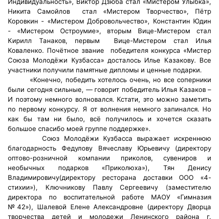
Индивидуальность», Виктор Дзюба стал «Мистером Улыбка»,
Никита Самойлов стал «Мистером Творчество», Пётр
Коровкин - «Мистером Добровольчество», Константин Юдин
- «Мистером Остроумие», вторым Вице-Мистером стал
Кирилл Танаков, первым Вице-Мистером стал Илья
Коваленко. Почётное звание победителя конкурса «Мистер
Союза Молодёжи Кузбасса» досталось Илье Казакову. Все
участники получили памятные дипломы и ценные подарки.
«Конечно, победить хотелось очень, но все соперники
были сегодня сильные, — говорит победитель Илья Казаков –
И поэтому немного волновался. Кстати, это можно заметить
по первому конкурсу. Я от волнения немного запинался. Но
как бы там ни было, всё получилось и хочется сказать
большое спасибо моей группе поддержке».
Союз Молодёжи Кузбасса выражает искреннюю
благодарность Федулову Вячеславу Юрьевичу (директору
оптово-розничной компании приколов, сувениров и
необычных подарков «Приколюха»), Тян Денису
Владимировичу(директору ресторана доставки ООО «4-
стихии»), Ключникову Павлу Сергеевичу (
заместителю
директора по воспитательной работе МАОУ «Гимназия
№42»
), Шалевой Елене Александровне (директору Дворца
творчества детей и молодежи
Ленинского района г.