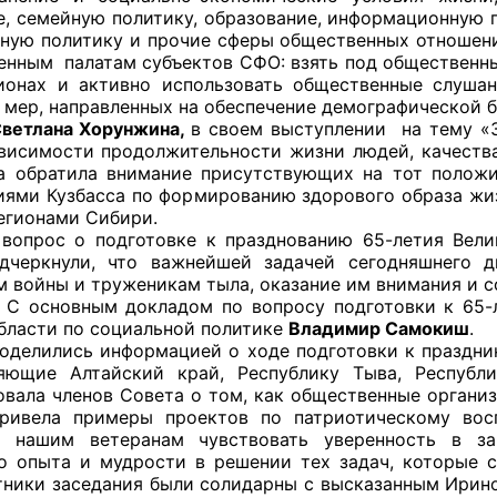
е, семейную политику, образование, информационну
ную политику и прочие сферы общественных отношен
й штаб
венным
палатам субъектов СФО: взять под общественн
ионах и активно использовать общественные слушан
 мер, направленных на обеспечение демографической б
на Хорунжина,
в своем выступлении на тему «
О
висимости продолжительности жизни людей, качества
а обратила внимание присутствующих на тот полож
 КО
иями Кузбасса по формированию здорового образа жи
егионами Сибири.
 ОП КО
вопрос о подготовке к празднованию 65-летия Вели
дчеркнули, что важнейшей задачей сегодняшнего д
м войны и труженикам тыла, оказание им внимания и с
ым докладом по вопросу подготовки к 65-лети
бласти по социальной политике
Владимир Самокиш
.
сь информацией о ходе подготовки к празднику в
яющие Алтайский край, Республику Тыва, Республ
и
вала членов Совета о том, как общественные организ
привела примеры проектов по патриотическому вос
оты ЦОН
т нашим ветеранам чувствовать уверенность в за
о опыта и мудрости в решении тех задач, которые с
ники заседания были солидарны с высказанным Ирин