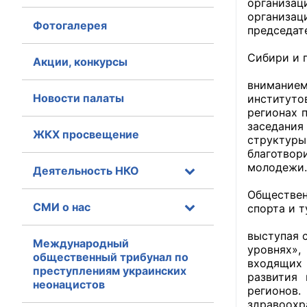
организац
организац
Фотогалерея
Главная
председат
В повест
Сибири и 
Общественные с
Акции, конкурсы
Развитие
вниманием
Общественные
Новости палаты
институто
исполнительн
регионах 
заседания
ЖКХ просвещение
Общественные
структуры
оказания усл
благотвор
молодежи.
Деятельность НКО
С основ
О Палате
Обществен
СМИ о нас
спорта и 
Структура Пала
В дискус
выступая 
Комиссии
Международный
уровнях»,
общественный трибунал по
входящих 
преступлениям украинских
Экспертный с
развития 
неонацистов
регионов
Совет ОП КО
здравоохр