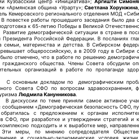
ии Кузбасский центр «Инициатива»;
Аргишти Симоня
ии «Армянская община «Урарту»;
Светлана Хорунжина
ель Кемеровского регионального отделения МОД «Сиб
ке работы прошедшего заседания было два осно
подготовка к 65-летию Победы в Великой Отечественно
оветы
 демографической ситуации в стране в последн
 Президента Российской Федерации. В посланиях гла
 советы при территориальных органах федеральных о
в семьи, материнства и детства. В Сибирском феде
ой власти
превышает общероссийскую, а в 2009 году в Сибири с
 было отмечено, что в работе по решению демографич
 советы по проведению независимой оценки качества
 гражданского общества. Члены Совета обсудили о
уг
ительных организаций в работе по пропаганде здо
ным докладом по демографическим проблемам
ного Совета СФО по вопросам здравоохранения, ф
туризма
Людмила Канунникова
.
ты
сии по теме приняли самое активное участие
с сообщением «Демографическая безопасность СФО, пу
 обратилась с предложением к органам исполните
в СФО, при разработке и утверждении стратегий и 
овет ОП КО
комплексно подходить и к выработке мер, направленн
. Эти меры, по мнению сопредседателя Обществе
анение и социально-экономические условия жизни