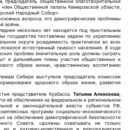
н
, председатель общественной благотворительной
, член Общественной палаты Кемеровской области,
ирский Народный Собор».
вных вопроса, это демографические проблемы
й войне.
ие несколько лет находится под пристальным
вы государства поставлены задачи по укреплению
рганов
ральном округе рождаемость практически во всех
ложился естественный прирост населения. В ходе
еских проблем значительную роль должны сыграть
 условий
пыт и дальнейшие планы участия общественных и
рового образа жизни, нравственному воспитанию
 Сибири выступила председатель комиссии
ормирования здорового образа жизни, развития
 представители Кузбасса.
Татьяна Алексеева,
ти её обеспечения на федеральном и региональном
льной и законодательной власти субъектов РФ,
комплексных программ социально-экономического
ых на обеспечение демографической безопасности
нного Совета, «должны охватывать не только
, но и духовно-нравственное и идеологическое