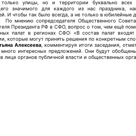
 только улицы, но и территории буквально всех
ППАРАТ ОП КО”
щего значимого для каждого из нас праздника, н
й. И чтобы так было всегда, а не только в юбилейные
одителя за 2024 г.
ию сопредседателя Общественного Совет
теля Президента РФ в СФО, вопрос о том, чем ещё пом
ных палат в регионах СФО: «В состав палат входят
ии, которые могут принять решения по конкретным сп
тьяна Алексеева
, комментируя итоги заседания, отме
 много интересных предложений. Они будут обобщен
 в лице органов публичной власти и общественных орг