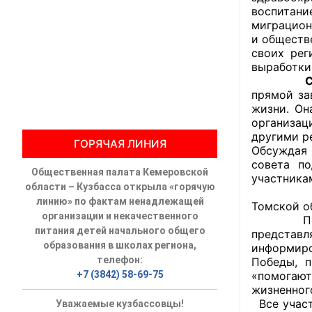
воспитани
миграцион
Общественны
и общест
своих рег
Члены ОП КО
выработки
Светла
Документы ОП К
прямой за
жизни. Он
Регламент ОП
организац
другими р
ГОРЯЧАЯ ЛИНИЯ
Кодекс этики
Обсуждая 
совета по
Общественная палата Кемеровской
Положения
участника
области – Кузбасса открыла «горячую
С основн
линию» по фактам ненадлежащей
Томской о
Соглашения
организации и некачественного
Поделили
питания детей начального общего
представл
Рекомендаци
образования в школах региона,
информиро
телефон:
Победы, 
Порядок раб
+7 (3842) 58-69-75
«помогаю
жизненног
Аппарат ОП КО
Все участ
Уважаемые кузбассовцы!