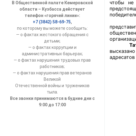
чтобы не
В Общественной палате Кемеровской
УСТАВ ГКУ “А
предстоя
области – Кузбасса действует
победителе
телефон «горячей линии»:
Доходы руков
По мнен
+7 (3842) 58-69-75
,
представи
по которому вы можете сообщить:
обществен
— о фактах жестокого обращения с
организац
детьми;
Та
— о фактах коррупции и
высказано
административных барьерах;
адресатов
— о фактах нарушения трудовых прав
работников;
— о фактах нарушения прав ветеранов
Великой
Отечественной войны и тружеников
тыла.
Все звонки принимаются в будние дни с
9:00 до 17:00