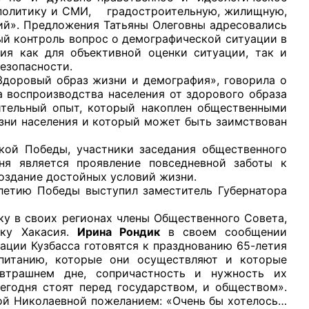
ю политику и СМИ, градостроительную, жилищную,
ий». Предложения Татьяны Олеговны адресовались
ый контроль вопрос о демографической ситуации в
ия как для объективной оценки ситуации, так и
езопасности.
Здоровый образ жизни и демография», говорила о
 воспроизводства населения от здорового образа
ительный опыт, который накоплен общественными
зни населения и который может быть заимствован
кой Победы, участники заседания общественного
ня является проявление повседневной заботы к
оздание достойных условий жизни.
ю Победы выступил заместитель Губернатора
 своих регионах члены Общественного Совета,
ику Хакасия.
Ирина Рондик
в своем сообщении
ации Кузбасса готовятся к празднованию 65-летия
питанию, которые они осуществляют и которые
втрашнем дне, сопричастность и нужность их
егодня стоят перед государством, и обществом».
ой Николаевной пожеланием: «Очень бы хотелось…