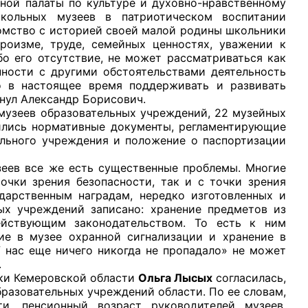
 палаты по культуре и духовно-нравственному
ольных музеев в патриотическом воспитании
комство с историей своей малой родины школьники
роизме, труде, семейных ценностях, уважении к
о его отсутствие, не может рассматриваться как
ности с другими обстоятельствами деятельность
о в настоящее время поддерживать и развивать
рганов
нул Александр Борисович.
еев образовательных учреждений, 22 музейных
вились нормативные документы, регламентирующие
 условий
ельного учреждения и положение о паспортизации
 все же есть существенные проблемы. Многие
очки зрения безопасности, так и с точки зрения
дарственным наградам, нередко изготовленных и
ых учреждений записано: хранение предметов из
ействующим законодательством. То есть к ним
ие в музее охранной сигнализации и хранение в
У нас еще ничего никогда не пропадало» не может
.
и Кемеровской области
Ольга Лысых
согласилась,
бразовательных учреждений области. По ее словам,
и, пенсионный возраст руководителей музеев.