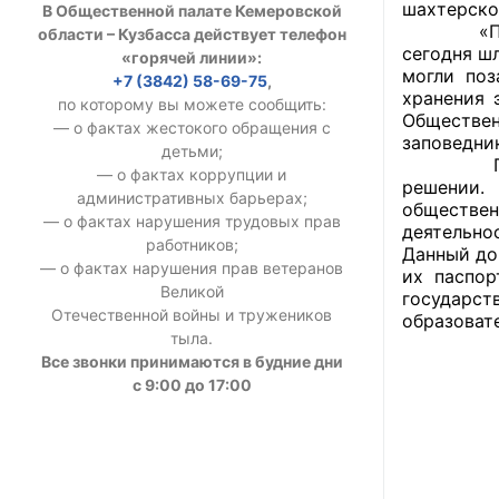
шахтерско
В Общественной палате Кемеровской
УСТАВ ГКУ “А
«Поддержк
области – Кузбасса действует телефон
сегодня ш
«горячей линии»:
Доходы руков
могли поз
+7 (3842) 58-69-75
,
хранения 
по которому вы можете сообщить:
Обществен
— о фактах жестокого обращения с
заповедник
детьми;
По итога
— о фактах коррупции и
решении.
административных барьерах;
обществе
— о фактах нарушения трудовых прав
деятельно
работников;
Данный до
— о фактах нарушения прав ветеранов
их паспор
Великой
государс
Отечественной войны и тружеников
образоват
тыла.
Все звонки принимаются в будние дни
с 9:00 до 17:00