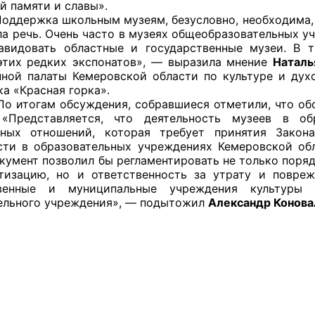
й памяти и славы».
ППАРАТ ОП КО”
а школьным музеям, безусловно, необходима, осо
ла речь. Очень часто в музеях общеобразовательных у
одителя за 2024 г.
авидовать областные и государственные музеи. В 
этих редких экспонатов», — выразила мнение
Наталь
ной палаты Кемеровской области по культуре и дух
а «Красная горка».
м обсуждения, собравшиеся отметили, что обозн
 «Представляется, что деятельность музеев в об
нных отношений, которая требует принятия Закон
сти в образовательных учреждениях Кемеровской об
кумент позволил бы регламентировать не только поря
тизацию, но и ответственность за утрату и повре
твенные и муниципальные учреждения культуры
ельного учреждения», — подытожил
Александр Конова