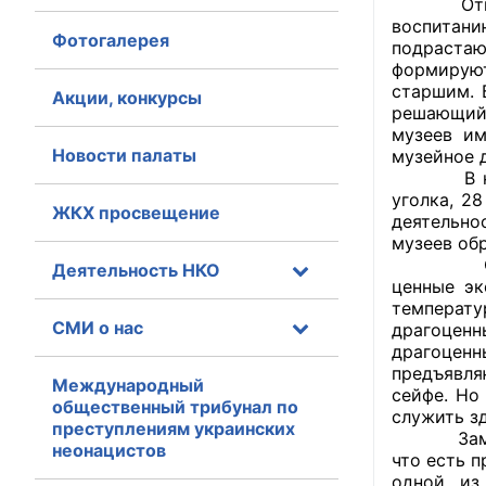
Открывая
воспита
Фотогалерея
Главная
подрастаю
формируют
старшим. 
Общественные с
Акции, конкурсы
решающий 
музеев им
Общественные
Новости палаты
музейное 
исполнительн
В настоя
уголка, 2
ЖКХ просвещение
Общественные
деятельно
оказания усл
музеев об
Однако, 
Деятельность НКО
ценные эк
О Палате
температу
СМИ о нас
драгоценн
Структура Пала
драгоцен
предъявля
Комиссии
Международный
сейфе. Но
общественный трибунал по
служить з
преступлениям украинских
Экспертный с
Заместит
неонацистов
что есть 
Совет ОП КО
одной из