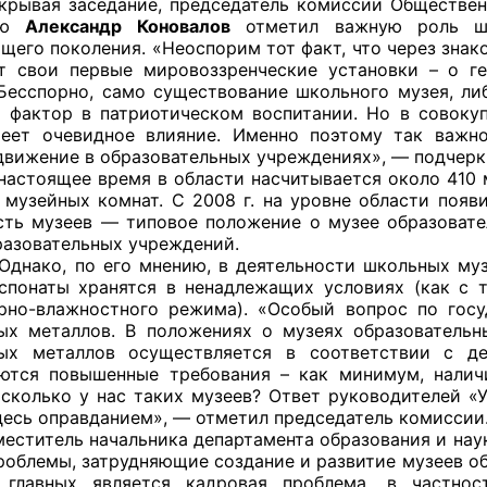
 заседание, председатель комиссии Общественной
нию
Александр Коновалов
отметил важную роль шк
щего поколения. «Неоспорим тот факт, что через зна
 свои первые мировоззренческие установки – о ге
Бесспорно, само существование школьного музея, либ
оветы
фактор в патриотическом воспитании. Но в совокуп
еет очевидное влияние. Именно поэтому так важн
 советы при территориальных органах федеральных о
движение в образовательных учреждениях», — подчерк
ой власти
щее время в области насчитывается около 410 муз
8 музейных комнат. С 2008 г. на уровне области поя
 советы по проведению независимой оценки качества
сть музеев — типовое положение о музее образоват
уг
разовательных учреждений.
по его мнению, в деятельности школьных музеев
спонаты хранятся в ненадлежащих условиях (как с т
рно-влажностного режима). «Особый вопрос по госу
ых металлов. В положениях о музеях образовательн
ты
ных металлов осуществляется в соответствии с д
ются повышенные требования – как минимум, налич
 сколько у нас таких музеев? Ответ руководителей «
десь оправданием», — отметил председатель комиссии
овет ОП КО
ель начальника департамента образования и наук
проблемы, затрудняющие создание и развитие музеев о
 главных является кадровая проблема, в частност