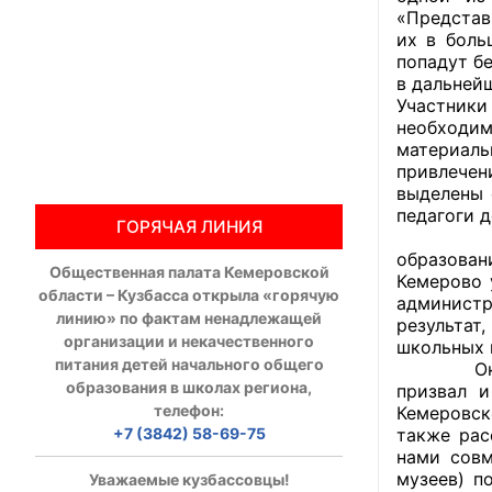
«Представ
их в боль
Общественны
попадут б
в дальней
Члены ОП КО
Участники
необходим
Документы ОП К
материал
привлечен
Регламент ОП
выделены 
педагоги 
ГОРЯЧАЯ ЛИНИЯ
Кодекс этики
Опытом п
образован
Общественная палата Кемеровской
Положения
Кемерово 
области – Кузбасса открыла «горячую
администр
линию» по фактам ненадлежащей
результат
Соглашения
организации и некачественного
школьных 
питания детей начального общего
Оказыват
Рекомендаци
образования в школах региона,
призвал и
телефон:
Кемеровск
Порядок раб
+7 (3842) 58-69-75
также рас
нами совм
Аппарат ОП КО
музеев) п
Уважаемые кузбассовцы!