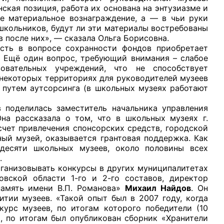
ская позиция, работа их основана на энтузиазме и
не материальное вознаграждение, а — в чьи руки
школьников, будут ли эти материалы востребованы
 после них», — сказала Ольга Борисовна.
ость в вопросе сохранности фондов приобретает
. Ещё один вопрос, требующий внимания – слабое
овательных учреждений, что не способствует
 некоторых территориях для руководителей музеев
 путем аутсорсинга (в школьных музеях работают
илась заместитель начальника управления
Она рассказала о том, что в школьных музеях г.
счет привлечения спонсорских средств, городской
ый музей, оказывается грантовая поддержка. Как
идесяти школьных музеев, около половины всех
.
зовывать конкурсы в других муниципалитетах
овской области 1-го и 2-го составов, директор
память имени В.П. Романова»
Михаил Найдов
. Он
тии музеев. «Такой опыт был в 2007 году, когда
урс музеев, по итогам которого победители (10
о, по итогам был опубликован сборник «Хранители