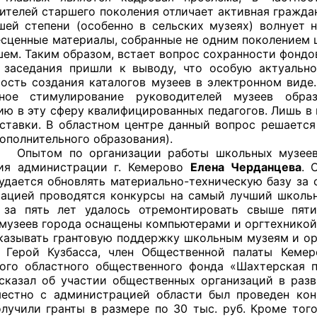
ителей старшего поколения отличает активная граждан
шей степени (особенно в сельских музеях) волнует 
й штаб
есценные материалы, собранные не одним поколением 
шем. Таким образом, встает вопрос сохранности фондов
 заседания пришли к выводу, что особую актуальн
ость создания каталогов музеев в электронном виде
О
ьное стимулирование руководителей музеев образ
ию в эту сферу квалифицированных педагогов. Лишь в
 КО
ставки. В областном центре данный вопрос решается
дополнительного образования).
 ОП КО
о организации работы школьных музеев подел
ия администрации г. Кемерово
Елена Черданцева
. 
удается обновлять материально-техническую базу за 
ацией проводятся конкурсы на самый лучший школьн
, за пять лет удалось отремонтировать свыше пят
музеев города оснащены компьютерами и оргтехникой
ь грантовую поддержку школьным музеям и органи
и
 Герой Кузбасса, член Общественной палаты Кемер
ого областного общественного фонда «Шахтерская 
оты ЦОН
сказал об участии общественных организаций в разви
естно с администрацией области был проведен конк
олучили гранты в размере по 30 тыс. руб. Кроме тог