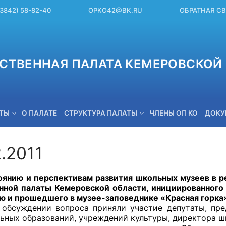
(3842) 58-82-40
OPKO42@BK.RU
ОБРАТНАЯ С
СТВЕННАЯ ПАЛАТА КЕМЕРОВСКОЙ 
ЕТЫ
О ПАЛАТЕ
СТРУКТУРА ПАЛАТЫ
ЧЛЕНЫ ОП КО
ДОКУ
.2011
OPKO42@BK.RU
 и перспективам развития школьных музеев в рег
ной палаты Кемеровской области, инициированного 
ю и прошедшего в музее-заповеднике «Красная горка
ении вопроса приняли участие депутаты, предст
ьных образований, учреждений культуры, директора ш