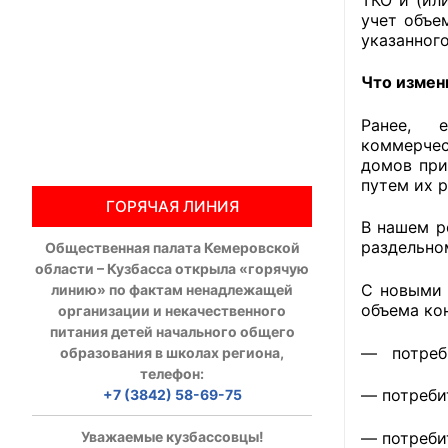
учет объе
Общественны
указанного
Члены ОП КО
Что измен
Документы ОП К
Ранее, е
коммерчес
домов при
Регламент ОП
путем их 
ГОРЯЧАЯ ЛИНИЯ
Кодекс этики
В нашем р
раздельно
Общественная палата Кемеровской
Положения
области – Кузбасса открыла «горячую
С новыми 
линию» по фактам ненадлежащей
Соглашения
объема ко
организации и некачественного
питания детей начального общего
Рекомендаци
— потреби
образования в школах региона,
телефон:
Порядок раб
— потреби
+7 (3842) 58-69-75
Аппарат ОП КО
Уважаемые кузбассовцы!
— потреби