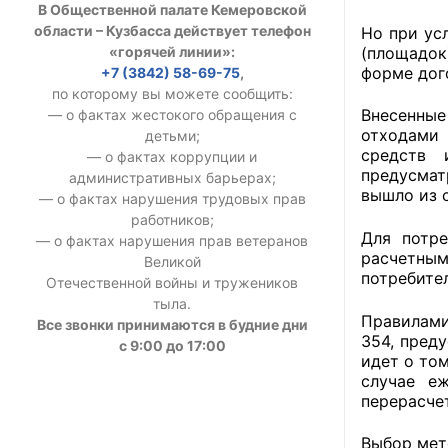
В Общественной палате Кемеровской
УСТАВ ГКУ “А
области – Кузбасса действует телефон
Но при ус
«горячей линии»:
(площадок
Доходы руков
форме дог
+7 (3842) 58-69-75
,
по которому вы можете сообщить:
Внесенные
— о фактах жестокого обращения с
отходами 
детьми;
средств 
— о фактах коррупции и
предусмат
административных барьерах;
вышло из 
— о фактах нарушения трудовых прав
работников;
Для потре
— о фактах нарушения прав ветеранов
расчетны
Великой
потребите
Отечественной войны и тружеников
тыла.
Правилами
Все звонки принимаются в будние дни
354, пред
с 9:00 до 17:00
идет о том
случае еж
перерасче
Выбор мет