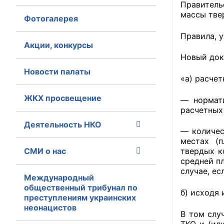
Правитель
массы тве
Фотогалерея
Главная
Правила, у
Общественные с
Акции, конкурсы
Новый док
Общественные
Новости палаты
исполнительн
«а) расчет
ЖКХ просвещение
Общественные
— нормати
расчетных
оказания усл
Деятельность НКО
— количес
О Палате
местах (
СМИ о нас
твердых к
Структура Пала
средней п
случае, е
Комиссии
Международный
общественный трибунал по
б) исходя
преступлениям украинских
Экспертный с
неонацистов
В том слу
Совет ОП КО
ТКО и (ил