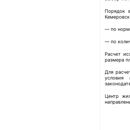
Порядок 
Кемеровско
— по норм
— по коли
Расчет ис
размера п
Для расче
условия 
законодате
Центр жи
направлен