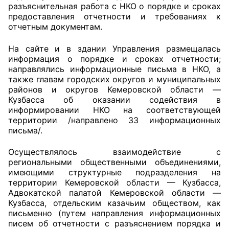
разъяснительная работа с НКО о порядке и сроках
предоставления отчетности и требованиях к
Совет ОП КО
отчетным документам.
Общественный штаб
На сайте и в здании Управления размещалась
информация о порядке и сроках отчетности;
Члены ОП КО
направлялись информационные письма в НКО, а
также главам городских округов и муниципальных
Документы ОП КО
районов и округов Кемеровской области —
Кузбасса об оказании содействия в
информировании НКО на соответствующей
Регламент ОП КО
территории /направлено 33 информационных
письма/.
Кодекс этики ОП КО
Осуществлялось взаимодействие с
Положения
региональными общественными объединениями,
имеющими структурные подразделения на
Соглашения
территории Кемеровской области — Кузбасса,
Адвокатской палатой Кемеровской области —
Рекомендации
Кузбасса, отдельским казачьим обществом, как
письменно (путем направления информационных
Порядок работы ЦОН
писем об отчетности с разъяснением порядка и