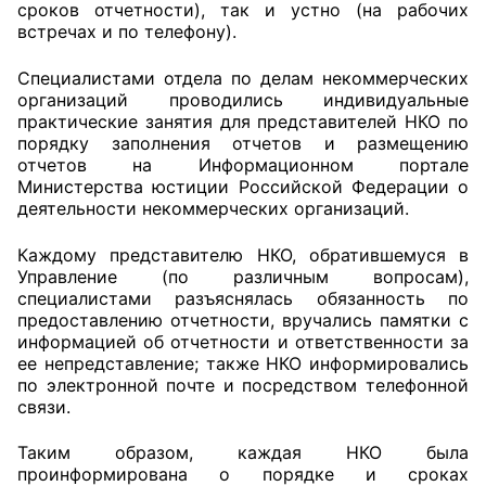
сроков отчетности), так и устно (на рабочих
встречах и по телефону).
Аппарат ОП КО
Специалистами отдела по делам некоммерческих
УСТАВ ГКУ “АППАРАТ ОП КО”
организаций проводились индивидуальные
практические занятия для представителей НКО по
Доходы руководителя за 2024 г.
порядку заполнения отчетов и размещению
отчетов на Информационном портале
Министерства юстиции Российской Федерации о
деятельности некоммерческих организаций.
Каждому представителю НКО, обратившемуся в
Управление (по различным вопросам),
специалистами разъяснялась обязанность по
предоставлению отчетности, вручались памятки с
информацией об отчетности и ответственности за
ее непредставление; также НКО информировались
по электронной почте и посредством телефонной
связи.
Таким образом, каждая НКО была
проинформирована о порядке и сроках