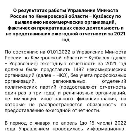
О результатах работы Управления Минюста
Главная
России по Кемеровской области – Кузбассу по
выявлению некоммерческих организаций,
Общественные советы
фактически прекративших свою деятельность и
не представивших ежегодной отчетности за 2021
Общественные советы при территориальных
год
органах федеральных органов
По состоянию на 01.01.2022 в Управление Минюста
исполнительной власти
России по Кемеровской области – Кузбассу (далее
– Управление) ежегодную отчетность за 2021 год
Общественные советы по проведению
должны были представить 1497 некоммерческих
независимой оценки качества условий
организаций (далее – НКО), без учета профсоюзных
оказания услуг
организаций, региональных отделений
политических партий (предоставляют отчетность
О Палате
один раз в три года) и религиозных организаций,
не имеющих иностранного финансирования, на
которые не распространяется обязанность по
Структура Палаты
предоставлению ежегодной отчетности.
Комиссии
В период с января по апрель (до 15 числа) 2022
года Управлением проводилась информационно-
Экспертный совет ОП КО