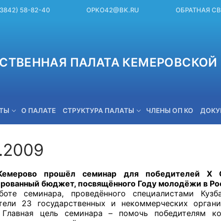
(3842) 58-82-40
OPKO42@BK.RU
ОБРАТНАЯ С
СТВЕННАЯ ПАЛАТА КЕМЕРОВСКОЙ 
ЕТЫ
О ПАЛАТЕ
СТРУКТУРА ПАЛАТЫ
ЧЛЕНЫ ОП КО
ДОКУ
7.2009
OPKO42@BK.RU
ово прошёл семинар для победителей
X
О
рованный бюджет, посвящённого Году молодёжи в Ро
 семинара, проведённого специалистами Кузбас
тели 23 государственных и некоммерческих органи
. Главная цель семинара – помочь победителям ко