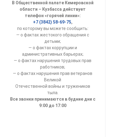
В Общественной палате Кемеровской
УСТАВ ГКУ “А
области – Кузбасса действует
телефон «горячей линии»:
Доходы руков
+7 (3842) 58-69-75
,
по которому вы можете сообщить:
— о фактах жестокого обращения с
детьми;
— о фактах коррупции и
административных барьерах;
— о фактах нарушения трудовых прав
работников;
— о фактах нарушения прав ветеранов
Великой
Отечественной войны и тружеников
тыла.
Все звонки принимаются в будние дни с
9:00 до 17:00