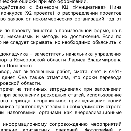
ические ошибки при его оформлении.
действию с бизнесом КЦ «Инициатива» Нина
конкурса (92 проекта), о распределении проектов
тво заявок от некоммерческих организаций год от
 по проекту пишется в произвольной форме, но в
та, механизмы и методы их достижения. Если по
рганов
о не следует скрывать, но необходимо объяснить, с
окладчика – заместитель начальника управления
 условий
порта Кемеровской области Лариса Владимировна
на Понасенко.
р, акт выполненных работ, смета, счёт и счёт-
 денег. Она также отметила, что сроки перевода
ровской области.
ечи на типичных затруднениях при заполнении
 при заполнении расходных статей, использование
ого периода, неправильное прикладывание копий
помнила грантополучателям о необходимости строго
ены налоговыми органами как внереализационные
информационному сопровождению мероприятий
наличие контактных сведений, фотографий и