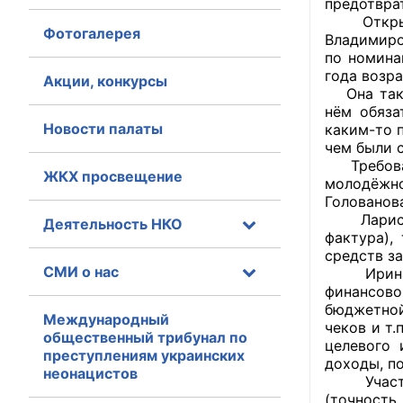
предотвра
Открывая
Фотогалерея
Главная
Владимиро
по номина
года возра
Общественные с
Акции, конкурсы
Она также
нём обяза
Общественные
Новости палаты
каким-то п
исполнительн
чем были 
Требовани
ЖКХ просвещение
Общественные
молодёжно
оказания усл
Голованов
Лариса Вл
Деятельность НКО
фактура),
О Палате
средств з
СМИ о нас
Ирина Бо
Структура Пала
финансово
бюджетной
Комиссии
Международный
чеков и т
общественный трибунал по
целевого 
преступлениям украинских
Экспертный с
доходы, п
неонацистов
Участник
Совет ОП КО
(точност