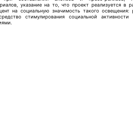
риалов, указание на то, что проект реализуется в р
цент на социальную значимость такого освещения:
й штаб
средство стимулирования социальной активност
иями.
О
 КО
 ОП КО
и
оты ЦОН