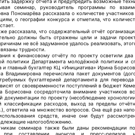
тить задержку отчёта и предупредить возможные техн
 семинар, руководитель программы по взаимо
вна Пономарёва рассказала о количестве участников 
циям, о географии конкурса и отметила, что количес
стает.
оветы
 рассказала, что содержательный отчёт организации
тельно должны быть отражены цели и задачи проек
 советы при территориальных органах федеральных о
ричинам не всё задуманное удалось реализовать, этог
ой власти
связаны трудности.
я к финансовому отчёту по проекту осветили два д
 советы по проведению независимой оценки качества
й политики Департамента молодёжной политики и с
уг
а и главный бухгалтер КЦ «Инициатива» Ирина Борисов
адимировна перечислила пакет документов (догово
 требуемых бухгалтерией департамента для перевода
ависят от своевременности поступлений в бюджет Кеме
рисовна сосредоточила внимание участников встр
ты
й документации по проекту (несоблюдение хронологии
 классификации расходов, выход за пределы отчётн
.п.), ответила на множество вопросов. Она ещё раз на
использования средств, иначе они будут рассмотр
овет ОП КО
одлежащие налогообложению.
ам семинара также были даны рекомендации по 
ь при составлении анонсов и пресс-релизов, 