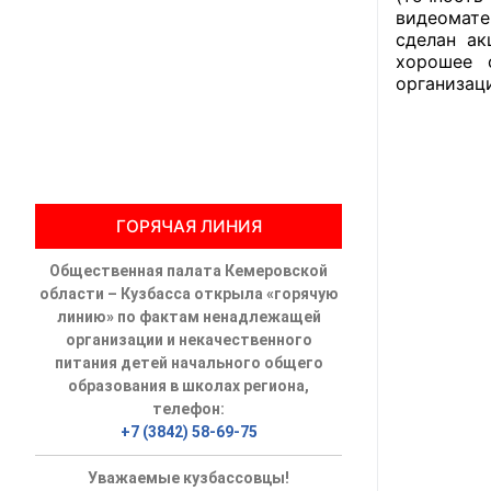
видеомате
сделан ак
Общественны
хорошее 
организац
Члены ОП КО
Документы ОП К
Регламент ОП
ГОРЯЧАЯ ЛИНИЯ
Кодекс этики
Общественная палата Кемеровской
Положения
области – Кузбасса открыла «горячую
линию» по фактам ненадлежащей
Соглашения
организации и некачественного
питания детей начального общего
Рекомендаци
образования в школах региона,
телефон:
Порядок раб
+7 (3842) 58-69-75
Аппарат ОП КО
Уважаемые кузбассовцы!