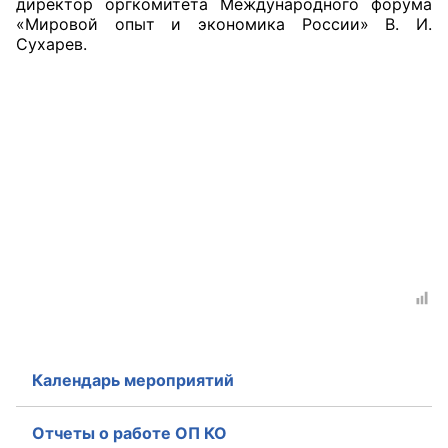
директор оргкомитета Международного форума
«Мировой опыт и экономика России» В. И.
Совет ОП КО
Сухарев.
Общественный штаб
Члены ОП КО
Документы ОП КО
Регламент ОП КО
Кодекс этики ОП КО
Положения
Соглашения
Календарь мероприятий
Рекомендации
Отчеты о работе ОП КО
Порядок работы ЦОН