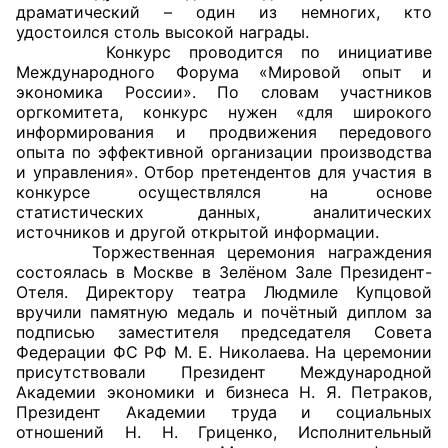
драматический – один из немногих, кто
удостоился столь высокой награды.
Главная
Конкурс проводится по инициативе
Международного Форума «Мировой опыт и
Общественные советы
экономика России». По словам участников
оргкомитета, конкурс нужен «для широкого
Общественные советы при территориальных
информирования и продвижения передового
опыта по эффективной организации производства
органах федеральных органов
и управления». Отбор претендентов для участия в
исполнительной власти
конкурсе осуществлялся на основе
статистических данных, аналитических
Общественные советы по проведению
источников и другой открытой информации.
независимой оценки качества условий
Торжественная церемония награждения
состоялась в Москве в Зелёном Зале Президент-
оказания услуг
Отеля. Директору театра Людмиле Купцовой
вручили памятную медаль и почётный диплом за
О Палате
подписью заместителя председателя Совета
Федерации ФС РФ М. Е. Николаева. На церемонии
Структура Палаты
присутствовали Президент Международной
Академии экономики и бизнеса Н. Я. Петраков,
Комиссии
Президент Академии труда и социальных
отношений Н. Н. Гриценко, Исполнительный
Экспертный совет ОП КО