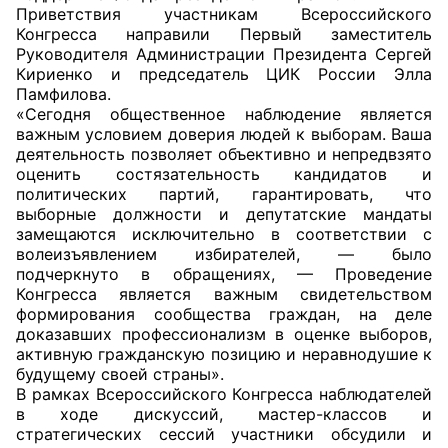
Приветствия участникам Всероссийского
Конгресса направили Первый заместитель
Главная
Руководителя Администрации Президента Сергей
Кириенко и председатель ЦИК России Элла
Общественные советы
Памфилова.
«Сегодня общественное наблюдение является
Общественные советы при территориальных
важным условием доверия людей к выборам. Ваша
органах федеральных органов
деятельность позволяет объективно и непредвзято
оценить состязательность кандидатов и
исполнительной власти
политических партий, гарантировать, что
выборные должности и депутатские мандаты
Общественные советы по проведению
замещаются исключительно в соответствии с
независимой оценки качества условий
волеизъявлением избирателей, — было
оказания услуг
подчеркнуто в обращениях, — Проведение
Конгресса является важным свидетельством
формирования сообщества граждан, на деле
О Палате
доказавших профессионализм в оценке выборов,
активную гражданскую позицию и неравнодушие к
Структура Палаты
будущему своей страны».
В рамках Всероссийского Конгресса наблюдателей
Комиссии
в ходе дискуссий, мастер-классов и
стратегических сессий участники обсудили и
Экспертный совет ОП КО