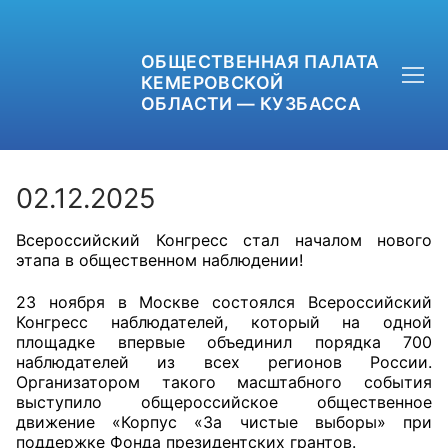
ОБЩЕСТВЕННАЯ ПАЛАТА
КЕМЕРОВСКОЙ
ОБЛАСТИ — КУЗБАССА
02.12.2025
Всероссийский Конгресс стал началом нового
+7 (3842) 58-82-40
этапа в общественном наблюдении!
OPKO42@BK.RU
23 ноября в Москве состоялся Всероссийский
Конгресс наблюдателей, который на одной
ОБРАТНАЯ СВЯЗЬ
площадке впервые объединил порядка 700
наблюдателей из всех регионов России.
Организатором такого масштабного события
выступило общероссийское общественное
движение «Корпус «За чистые выборы» при
поддержке Фонда президентских грантов.