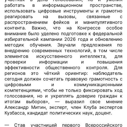
работать в информационном пространстве,
Аппарат ОП КО
использовать цифровые инструменты и грамотно
реагировать на вызовы, связанные с
УСТАВ ГКУ “АППАРАТ ОП КО”
распространением фейков и манипулятивного
контента. Важно, что на Конгрессе особое
Доходы руководителя за 2024 г.
внимание было уделено подготовке к федеральной
избирательной кампании 2026 года и обновлению
методик обучения. Звучали предложения по
внедрению современных технологий, в том числе
элементов искусственного интеллекта, для
проверки информации и повышения
эффективности общественного контроля. Для
регионов это чёткий ориентир: наблюдатель
сегодня должен сочетать правовую грамотность с
цифровыми и коммуникационными
компетенциями, чтобы не только фиксировать ход
голосования, но и укреплять доверие граждан к
итогам выборов», — выразил свое мнение
Александр Митин, эксперт, член Клуба экспертов
Кузбасса, кандидат политических наук, доцент.
— Став участницей первого Всероссийского