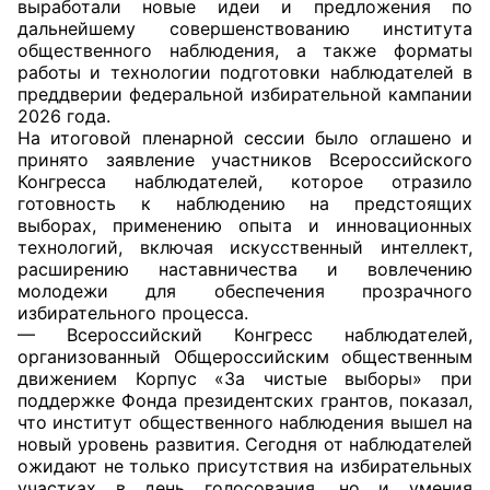
выработали новые идеи и предложения по
дальнейшему совершенствованию института
Совет ОП КО
общественного наблюдения, а также форматы
работы и технологии подготовки наблюдателей в
Общественный штаб
преддверии федеральной избирательной кампании
2026 года.
На итоговой пленарной сессии было оглашено и
Члены ОП КО
принято заявление участников Всероссийского
Конгресса наблюдателей, которое отразило
Документы ОП КО
готовность к наблюдению на предстоящих
выборах, применению опыта и инновационных
Регламент ОП КО
технологий, включая искусственный интеллект,
расширению наставничества и вовлечению
Кодекс этики ОП КО
молодежи для обеспечения прозрачного
избирательного процесса.
Положения
— Всероссийский Конгресс наблюдателей,
организованный Общероссийским общественным
движением Корпус «За чистые выборы» при
Соглашения
поддержке Фонда президентских грантов, показал,
что институт общественного наблюдения вышел на
Рекомендации
новый уровень развития. Сегодня от наблюдателей
ожидают не только присутствия на избирательных
Порядок работы ЦОН
участках в день голосования, но и умения