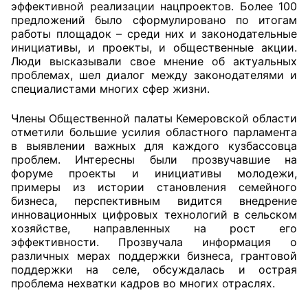
эффективной реализации нацпроектов. Более 100
предложений было сформулировано по итогам
Совет ОП КО
работы площадок – среди них и законодательные
инициативы, и проекты, и общественные акции.
Общественный штаб
Люди высказывали свое мнение об актуальных
проблемах, шел диалог между законодателями и
специалистами многих сфер жизни.
Члены ОП КО
Члены Общественной палаты Кемеровской области
Документы ОП КО
отметили большие усилия областного парламента
в выявлении важных для каждого кузбассовца
Регламент ОП КО
проблем. Интересны были прозвучавшие на
форуме проекты и инициативы молодежи,
Кодекс этики ОП КО
примеры из истории становления семейного
бизнеса, перспективным видится внедрение
Положения
инновационных цифровых технологий в сельском
хозяйстве, направленных на рост его
Соглашения
эффективности. Прозвучала информация о
различных мерах поддержки бизнеса, грантовой
Рекомендации
поддержки на селе, обсуждалась и острая
проблема нехватки кадров во многих отраслях.
Порядок работы ЦОН