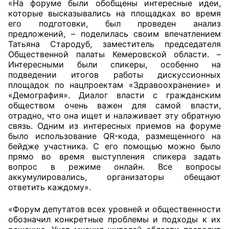
«На форуме были обобщены интересные идеи,
которые высказывались на площадках во время
Аппарат ОП КО
его подготовки, был проведен анализ
предложений, – поделилась своим впечатлением
УСТАВ ГКУ “АППАРАТ ОП КО”
Татьяна Стародуб, заместитель председателя
Общественной палаты Кемеровской области. –
Доходы руководителя за 2024 г.
Интересными были спикеры, особенно на
подведении итогов работы дискуссионных
площадок по нацпроектам «Здравоохранение» и
«Демография». Диалог власти с гражданским
обществом очень важен для самой власти,
отрадно, что она ищет и налаживает эту обратную
связь. Одним из интересных приемов на форуме
было использование QR-кода, размещенного на
бейдже участника. С его помощью можно было
прямо во время выступления спикера задать
вопрос в режиме онлайн. Все вопросы
аккумулировались, организаторы обещают
ответить каждому».
«Форум депутатов всех уровней и общественности
обозначил конкретные проблемы и подходы к их