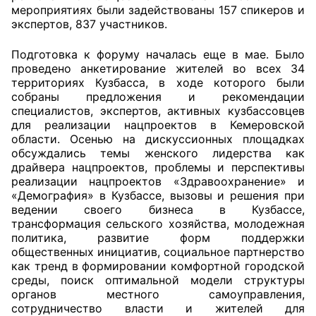
мероприятиях были задействованы 157 спикеров и
экспертов, 837 участников.
Главная
Подготовка к форуму началась еще в мае. Было
Общественные советы
проведено анкетирование жителей во всех 34
территориях Кузбасса, в ходе которого были
Общественные советы при территориальных
собраны предложения и рекомендации
органах федеральных органов
специалистов, экспертов, активных кузбассовцев
для реализации нацпроектов в Кемеровской
исполнительной власти
области. Осенью на дискуссионных площадках
обсуждались темы женского лидерства как
Общественные советы по проведению
драйвера нацпроектов, проблемы и перспективы
независимой оценки качества условий
реализации нацпроектов «Здравоохранение» и
оказания услуг
«Демография» в Кузбассе, вызовы и решения при
ведении своего бизнеса в Кузбассе,
О Палате
трансформация сельского хозяйства, молодежная
политика, развитие форм поддержки
общественных инициатив, социальное партнерство
Структура Палаты
как тренд в формировании комфортной городской
среды, поиск оптимальной модели структуры
Комиссии
органов местного самоуправления,
сотрудничество власти и жителей для
Экспертный совет ОП КО