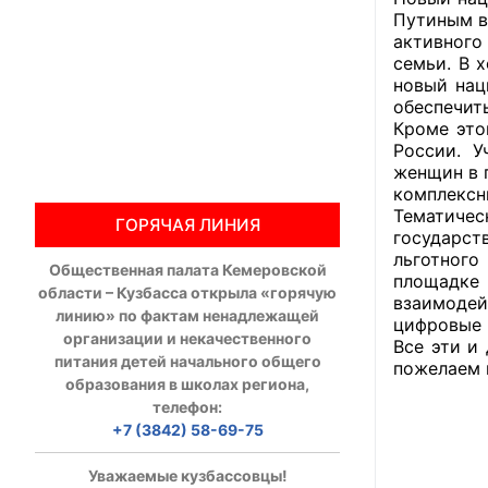
Путиным в
Общественны
активного
семьи. В 
новый нац
Члены ОП КО
обеспечит
Кроме это
Документы ОП К
России. У
женщин в 
Регламент ОП
комплексн
Тематичес
ГОРЯЧАЯ ЛИНИЯ
Кодекс этики
государст
льготного
Общественная палата Кемеровской
Положения
площадке 
области – Кузбасса открыла «горячую
взаимоде
линию» по фактам ненадлежащей
Соглашения
цифровые 
организации и некачественного
Все эти и
питания детей начального общего
пожелаем 
Рекомендаци
образования в школах региона,
телефон:
Порядок раб
+7 (3842) 58-69-75
Аппарат ОП КО
Уважаемые кузбассовцы!