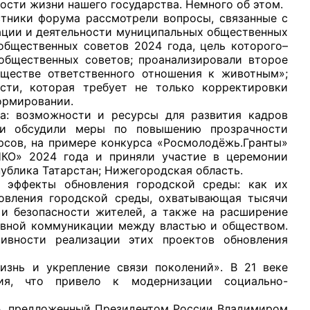
ости жизни нашего государства. Немного об этом.
тники форума рассмотрели вопросы, связанные с
ации и деятельности муниципальных общественных
общественных советов 2024 года, цель которого–
 общественных советов; проанализировали второе
ществе ответственного отношения к животным»;
сти, которая требует не только корректировки
рганов
ормировании.
а: возможности и ресурсы для развития кадров
ики обсудили меры по повышению прозрачности
 условий
рсов, на примере конкурса «Росмолодёжь.Гранты»
-НКО» 2024 года и приняли участие в церемонии
публика Татарстан; Нижегородская область.
е эффекты обновления городской среды: как их
новления городской среды, охватывающая тысячи
 и безопасности жителей, а также на расширение
тивной коммуникации между властью и обществом.
вности реализации этих проектов обновления
изнь и укрепление связи поколений». В 21 веке
ния, что привело к модернизации социально-
», предложенный Президентом России Владимиром