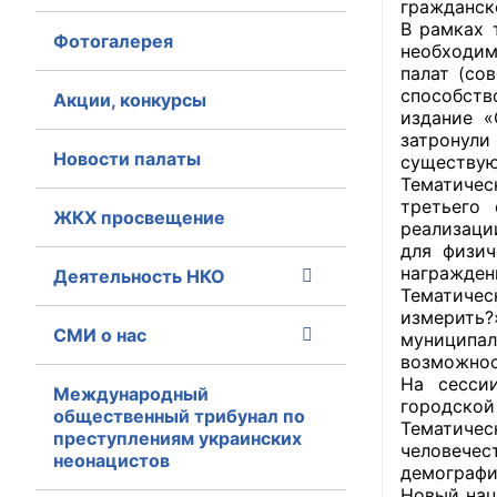
гражданск
В рамках 
Фотогалерея
Главная
необходим
палат (со
Общественные с
способств
Акции, конкурсы
издание «
затронули
Общественные
Новости палаты
существую
исполнительн
Тематичес
третьего
ЖКХ просвещение
Общественные
реализаци
оказания усл
для физич
награжден
Деятельность НКО
О Палате
Тематичес
измерить?
СМИ о нас
муниципал
Структура Пала
возможнос
На сесси
Комиссии
Международный
городской
общественный трибунал по
Тематичес
преступлениям украинских
Экспертный с
человече
неонацистов
демографи
Совет ОП КО
Новый нац