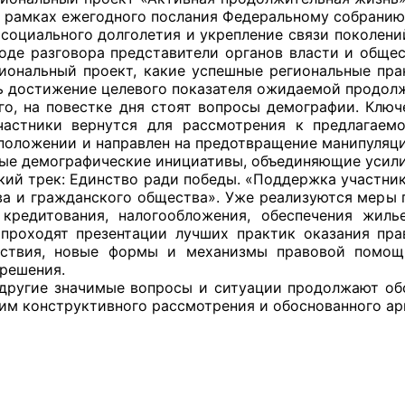
 рамках ежегодного послания Федеральному собранию 
й штаб
 социального долголетия и укрепление связи поколен
ходе разговора представители органов власти и обще
иональный проект, какие успешные региональные пра
ь достижение целевого показателя ожидаемой продолжи
го, на повестке дня стоят вопросы демографии. Ключ
О
частники вернутся для рассмотрения к предлагаем
положении и направлен на предотвращение манипуляци
 КО
ые демографические инициативы, объединяющие усилия 
кий трек: Единство ради победы. «Поддержка участник
 ОП КО
ва и гражданского общества». Уже реализуются меры 
 кредитования, налогообложения, обеспечения жиль
проходят презентации лучших практик оказания пр
йствия, новые формы и механизмы правовой помощ
решения.
 другие значимые вопросы и ситуации продолжают о
им конструктивного рассмотрения и обоснованного ар
и
оты ЦОН