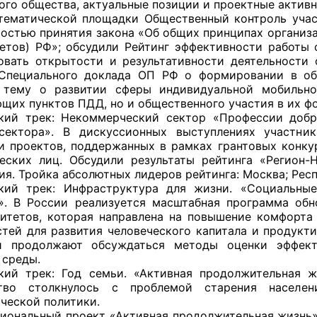
ого общества, актуальные позиции и проектные активн
тематической площадки Общественный контроль учас
остью принятия закона «Об общих принципах организ
ветов) РФ»; обсудили Рейтинг эффективности работы 
оветы
овать открытости и результативности деятельности
Специального доклада ОП РФ о формировании в об
 тему о развитии сферы индивидуальной мобильно
 советы при территориальных органах федеральных о
щих пунктов ПДД, но и общественного участия в их ф
ой власти
кий трек: Некоммерческий сектор «Профессии добр
 сектора». В дискуссионных выступлениях участн
 советы по проведению независимой оценки качества
и проектов, поддержанных в рамках грантовых конку
уг
еских лиц. Обсудили результаты рейтинга «Регион
ия. Тройка абсолютных лидеров рейтинга: Москва; Рес
кий трек: Инфраструктура для жизни. «Социальны
». В России реализуется масштабная программа об
итетов, которая направлена на повышение комфорта
ты
тей для развития человеческого капитала и продук
и продолжают обсуждаться методы оценки эффекти
 среды.
кий трек: Год семьи. «Активная продолжительная ж
овет ОП КО
ство столкнулось с проблемой старения населе
ческой политики.
иональный проект «Активная продолжительная жизнь