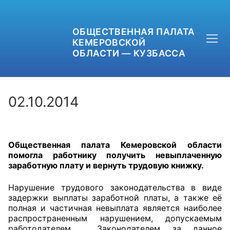
ОБЩЕСТВЕННАЯ ПАЛАТА
КЕМЕРОВСКОЙ
ОБЛАСТИ — КУЗБАССА
02.10.2014
+7 (3842) 58-82-40
Общественная палата Кемеровской области
OPKO42@BK.RU
помогла работнику получить невыплаченную
заработную плату и вернуть трудовую книжку.
ОБРАТНАЯ СВЯЗЬ
Нарушение трудового законодательства в виде
задержки выплаты заработной платы, а также её
полная и частичная невыплата является наиболее
распространенным нарушением, допускаемым
работодателем. Законодателем за данное