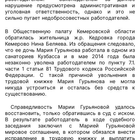
нарушение предусмотрена административная и
уголовная ответственность, однако и это не
Главная
сильно пугает недобросовестных работодателей.
Общественные советы
В Общественную палату Кемеровской области
обратилась жительница ж.р. Кедровка города
Общественные советы при территориальных
Кемерово Нина Беляева. Из обращения следовало,
органах федеральных органов
что ее дочь Мария Гурьянова работала в одном из
исполнительной власти
санаториев Кузбасса и в мае 2014 года была
незаконно уволена работодателем по пункту 7.1.
части 1 статьи 81 Трудового кодекса Российской
Общественные советы по проведению
Федерации. С такой причиной увольнения в
независимой оценки качества условий
трудовой книжке Мария Гурьянова не могла
оказания услуг
никуда устроиться и осталась без средств к
существованию.
О Палате
Справедливость Марии Гурьяновой удалось
Структура Палаты
восстановить, только обратившись в суд с иском.
В результате работодатель в ходе судебного
заседания заключил с Марией Гурьяновой
Комиссии
мировое соглашение, в котором обязался внести
исправление в трудовую книжку и выплатить
Экспертный совет ОП КО