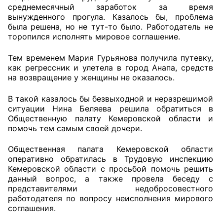
среднемесячный заработок за время
вынужденного прогула. Казалось бы, проблема
Совет ОП КО
была решена, но не тут-то было. Работодатель не
торопился исполнять мировое соглашение.
Общественный штаб
Тем временем Мария Гурьянова получила путевку,
Члены ОП КО
как регрессник и улетела в город Анапа, средств
на возвращение у женщины не оказалось.
Документы ОП КО
В такой казалось бы безвыходной и неразрешимой
Регламент ОП КО
ситуации Нина Беляева решила обратиться в
Общественную палату Кемеровской области и
помочь тем самым своей дочери.
Кодекс этики ОП КО
Общественная палата Кемеровской области
Положения
оперативно обратилась в Трудовую инспекцию
Кемеровской области с просьбой помочь решить
Соглашения
данный вопрос, а также провела беседу с
представителями недобросовестного
Рекомендации
работодателя по вопросу неисполнения мирового
соглашения.
Порядок работы ЦОН