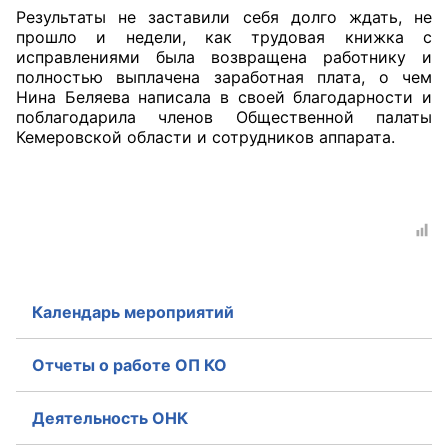
Результаты не заставили себя долго ждать, не
Аппарат ОП КО
прошло и недели, как трудовая книжка с
исправлениями была возвращена работнику и
УСТАВ ГКУ “АППАРАТ ОП КО”
полностью выплачена заработная плата, о чем
Нина Беляева написала в своей благодарности и
поблагодарила членов Общественной палаты
Доходы руководителя за 2024 г.
Кемеровской области и сотрудников аппарата.
Календарь мероприятий
Отчеты о работе ОП КО
Деятельность ОНК