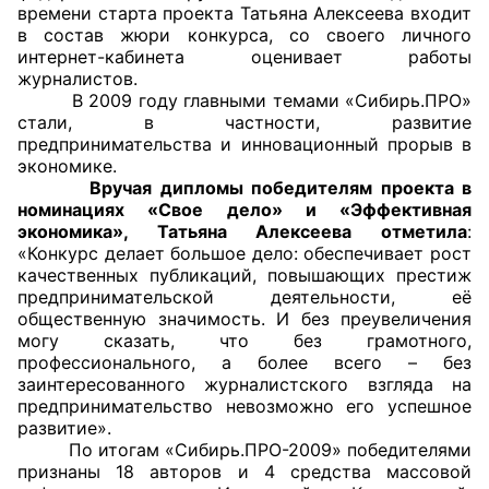
времени старта проекта Татьяна Алексеева входит
в состав жюри конкурса, со своего личного
Главная
интернет-кабинета оценивает работы
журналистов.
Общественные советы
В 2009 году главными темами «Сибирь.ПРО»
стали, в частности, развитие
Общественные советы при территориальных
предпринимательства и инновационный прорыв в
экономике.
органах федеральных органов
Вручая дипломы победителям проекта в
исполнительной власти
номинациях «Свое дело» и «Эффективная
экономика», Татьяна Алексеева отметила
:
Общественные советы по проведению
«Конкурс делает большое дело: обеспечивает рост
независимой оценки качества условий
качественных публикаций, повышающих престиж
предпринимательской деятельности, её
оказания услуг
общественную значимость. И без преувеличения
могу сказать, что без грамотного,
О Палате
профессионального, а более всего – без
заинтересованного журналистского взгляда на
Структура Палаты
предпринимательство невозможно его успешное
развитие».
Комиссии
По итогам «Сибирь.ПРО-2009» победителями
признаны 18 авторов и 4 средства массовой
Экспертный совет ОП КО