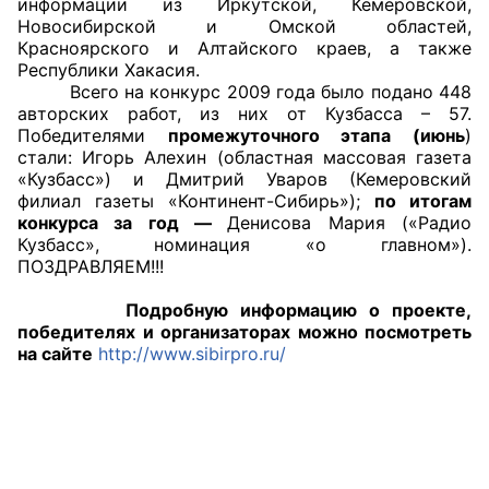
информации из Иркутской, Кемеровской,
Новосибирской и Омской областей,
Совет ОП КО
Красноярского и Алтайского краев, а также
Республики Хакасия.
Всего на конкурс 2009 года было подано 448
Общественный штаб
авторских работ, из них от Кузбасса – 57.
Победителями
промежуточного этапа (июнь
)
Члены ОП КО
стали: Игорь Алехин (областная массовая газета
«Кузбасс») и Дмитрий Уваров (Кемеровский
Документы ОП КО
филиал газеты «Континент-Сибирь»);
по итогам
конкурса за год —
Денисова Мария («Радио
Регламент ОП КО
Кузбасс», номинация «о главном»).
ПОЗДРАВЛЯЕМ!!!
Кодекс этики ОП КО
Подробную информацию о проекте,
победителях и организаторах можно посмотреть
Положения
на сайте
http://www.sibirpro.ru/
Соглашения
Рекомендации
Порядок работы ЦОН