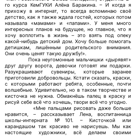
го курса КемГУКИ Алёна Баракина. – И когда я
Аппарат ОП КО
прихожу в интернат, то всегда вспоминаю своё
детство, как я также ждала гостей, которых потом
УСТАВ ГКУ “АППАРАТ ОП КО”
называла «мамами» и «папами». У меня много
интересных планов на будущее, но главное, что я
хочу воплотить в жизнь – это взять под опеку
Доходы руководителя за 2024 г.
какой-нибудь детский дом. Хочу больше помогать
детишкам, лишённым родительского внимания.
Они очень ценят такую дружбу!».
Пока неугомонные мальчишки «дырявят»
друг другу ворота, девочки готовят им подарки.
Разукрашивают сувениры, которые заранее
приготовили добровольцы. Кстати сказать, краски,
с которыми работают ребята, особенные, почти
волшебные. Удивительно, но в таком творчестве и
кисточка не нужна. Обмакнёшь палец в краску и
рисуй себе всё что хочешь, твори всё что угодно.
«Мне пальцами рисовать даже больше
нравится, – рассказывает Лена, воспитанница
школы-интерната №101. – Кисточкой или
карандашом так красиво не нарисуешь. Мы как
настоящие художники, всё делаем своими