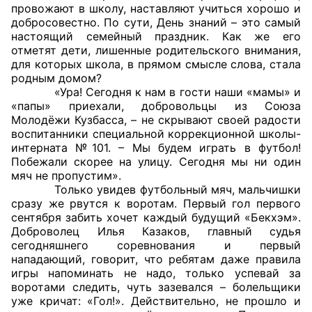
провожают в школу, наставляют учиться хорошо и
добросовестно. По сути, День знаний – это самый
Главная
настоящий семейный праздник. Как же его
отметят дети, лишенные родительского внимания,
Общественные советы
для которых школа, в прямом смысле слова, стала
родным домом?
Общественные советы при территориальных
«Ура! Сегодня к нам в гости наши «мамы» и
«папы» приехали, добровольцы из Союза
органах федеральных органов
Молодёжи Кузбасса, – не скрывают своей радости
исполнительной власти
воспитанники специальной коррекционной школы-
интерната №101. – Мы будем играть в футбол!
Общественные советы по проведению
Побежали скорее на улицу. Сегодня мы ни один
независимой оценки качества условий
мяч не пропустим».
Только увидев футбольный мяч, мальчишки
оказания услуг
сразу же рвутся к воротам. Первый гол первого
сентября забить хочет каждый будущий «Бекхэм».
О Палате
Доброволец Илья Казаков, главный судья
сегодняшнего соревнования и первый
Структура Палаты
нападающий, говорит, что ребятам даже правила
игры напоминать не надо, только успевай за
Комиссии
воротами следить, чуть зазевался – болельщики
уже кричат: «Гол!». Действительно, не прошло и
Экспертный совет ОП КО