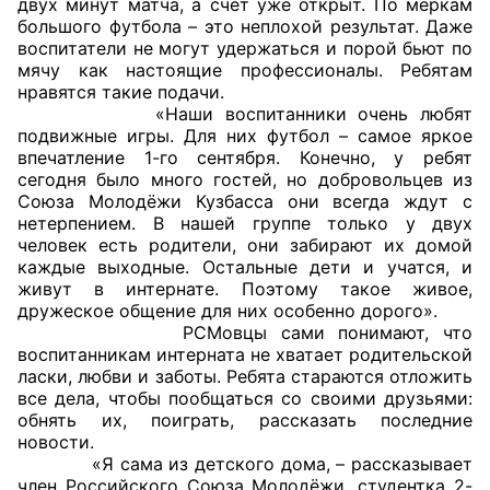
двух минут матча, а счёт уже открыт. По меркам
большого футбола – это неплохой результат. Даже
Совет ОП КО
воспитатели не могут удержаться и порой бьют по
мячу как настоящие профессионалы. Ребятам
нравятся такие подачи.
Общественный штаб
«Наши воспитанники очень любят
подвижные игры. Для них футбол – самое яркое
Члены ОП КО
впечатление 1-го сентября. Конечно, у ребят
сегодня было много гостей, но добровольцев из
Документы ОП КО
Союза Молодёжи Кузбасса они всегда ждут с
нетерпением. В нашей группе только у двух
Регламент ОП КО
человек есть родители, они забирают их домой
каждые выходные. Остальные дети и учатся, и
Кодекс этики ОП КО
живут в интернате. Поэтому такое живое,
дружеское общение для них особенно дорого».
РСМовцы сами понимают, что
Положения
воспитанникам интерната не хватает родительской
ласки, любви и заботы. Ребята стараются отложить
Соглашения
все дела, чтобы пообщаться со своими друзьями:
обнять их, поиграть, рассказать последние
Рекомендации
новости.
«Я сама из детского дома, – рассказывает
Порядок работы ЦОН
член Российского Союза Молодёжи, студентка 2-