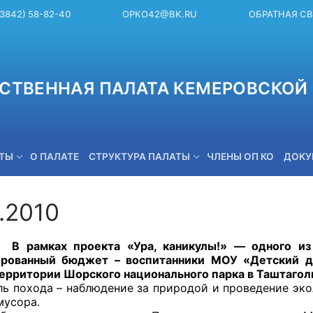
(3842) 58-82-40
OPKO42@BK.RU
ОБРАТНАЯ С
СТВЕННАЯ ПАЛАТА КЕМЕРОВСКОЙ 
ЕТЫ
О ПАЛАТЕ
СТРУКТУРА ПАЛАТЫ
ЧЛЕНЫ ОП КО
ДОКУ
.2010
OPKO42@BK.RU
 проекта «Ура, каникулы!» — одного из побе
ированный бюджет – воспитанники МОУ «Детский до
территории Шорского национального парка в Таштагол
да – наблюдение за природой и проведение эколог
мусора.