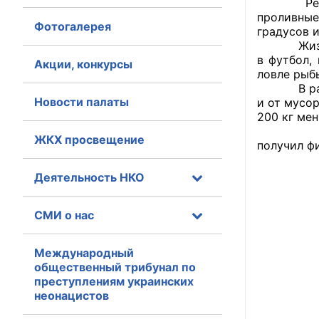
Ребята вс
проливные
Фотогалерея
Главная
градусов 
Жизнь в л
в футбол,
Общественные с
Акции, конкурсы
ловле рыб
В распоря
Общественные
Новости палаты
и от мусо
исполнительн
200 кг ме
Проект «
ЖКХ просвещение
Общественные
получил ф
оказания усл
Деятельность НКО
О Палате
СМИ о нас
Структура Пала
Комиссии
Международный
общественный трибунал по
преступлениям украинских
Экспертный с
неонацистов
Совет ОП КО