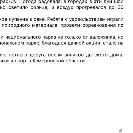
-Су. Погода радовала: в городах в эти дни шли
ко светило солнце, и воздух прогревался до 30
 купание в реке. Ребята с удовольствием играли
 природного материала, провели соревнования по
ационального парка не только от валежника, но
рганов
ональном парке, благодаря данной акции, стало на
етнего досуга воспитанников детского дома,
 условий
ки и спорта Кемеровской области.