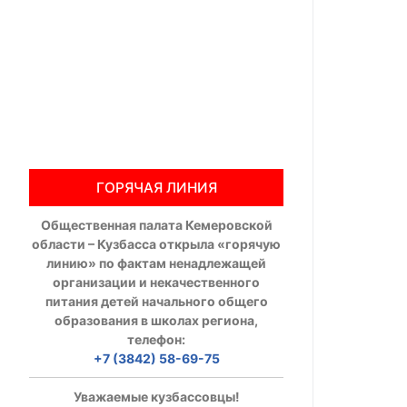
Общественны
Члены ОП КО
Документы ОП К
Регламент ОП
ГОРЯЧАЯ ЛИНИЯ
Кодекс этики
Общественная палата Кемеровской
Положения
области – Кузбасса открыла «горячую
линию» по фактам ненадлежащей
Соглашения
организации и некачественного
питания детей начального общего
Рекомендаци
образования в школах региона,
телефон:
Порядок раб
+7 (3842) 58-69-75
Аппарат ОП КО
Уважаемые кузбассовцы!