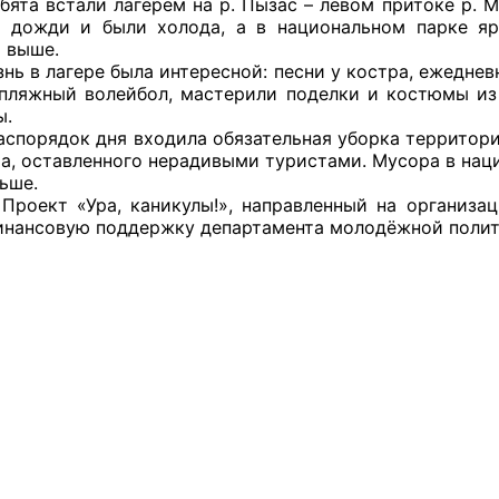
тали лагерем на р. Пызас – левом притоке р. Мрас
 дожди и были холода, а в национальном парке яр
и выше.
агере была интересной: песни у костра, ежедневное
 пляжный волейбол, мастерили поделки и костюмы из
оветы
ы.
док дня входила обязательная уборка территории н
 советы при территориальных органах федеральных о
ра, оставленного нерадивыми туристами. Мусора в наци
ой власти
ньше.
Ура, каникулы!», направленный на организацию л
 советы по проведению независимой оценки качества
инансовую поддержку департамента молодёжной полити
уг
ты
овет ОП КО