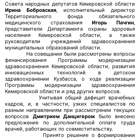
Совета народных депутатов Кемеровской области
Ирина Бобровская
, исполнительный директор
Главная
Территориального фонда обязательного
медицинского страхования
Игорь Пачгин
,
Общественные советы
представители Департамента охраны здоровья
населения Кемеровской области, а также
Общественные советы при территориальных
руководители учреждений здравоохранения
муниципальных образований области.
органах федеральных органов
На совещании были рассмотрены вопросы
исполнительной власти
финансирования Программы модернизации
здравоохранения Кемеровской области, развития
Общественные советы по проведению
инновационных технологий в детском
независимой оценки качества условий
здравоохранении Кузбасса, о ходе реализации
Программы модернизации здравоохранения
оказания услуг
Кемеровской области и ряд других вопросов.
Учитывая общий дефицит врачебных
О Палате
кадров, и, в частности, узких специалистов по
разным направлениям при рассмотрении текущих
Структура Палаты
вопросов
Дмитрием Данцигером
было внесено
предложение по дополнительной оплате труда
Комиссии
врачей, работающих по совместительству.
Принято решение о формировании
Экспертный совет ОП КО