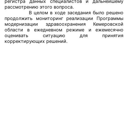
регистра данных специалистов и дальнейшему
рассмотрению этого вопроса.
Совет ОП КО
В целом в ходе заседания было решено
продолжить мониторинг реализации Программы
модернизации здравоохранения Кемеровской
Общественный штаб
области в ежедневном режиме и ежемесячно
оценивать ситуацию для принятия
Члены ОП КО
корректирующих решений.
Документы ОП КО
Регламент ОП КО
Кодекс этики ОП КО
Положения
Соглашения
Рекомендации
Порядок работы ЦОН