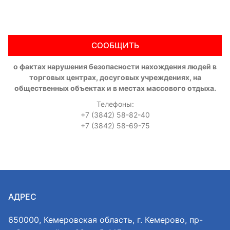
СООБЩИТЬ
о фактах нарушения безопасности нахождения людей в
торговых центрах, досуговых учреждениях, на
общественных объектах и в местах массового отдыха.
Телефоны:
+7 (3842) 58-82-40
+7 (3842) 58-69-75
АДРЕС
650000, Кемеровская область, г. Кемерово, пр-