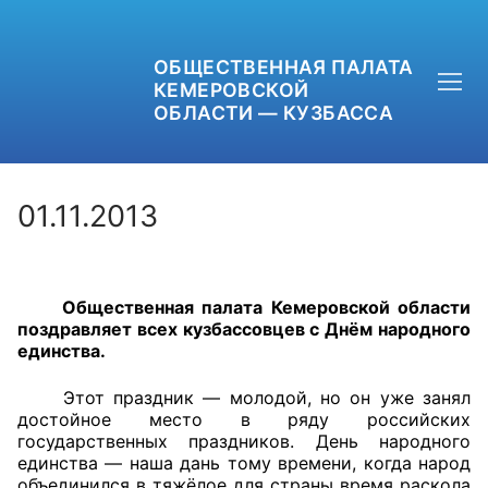
ОБЩЕСТВЕННАЯ ПАЛАТА
КЕМЕРОВСКОЙ
ОБЛАСТИ — КУЗБАССА
01.11.2013
+7 (3842) 58-82-40
Общественная палата Кемеровской области
OPKO42@BK.RU
поздравляет всех кузбассовцев с Днём народного
единства.
ОБРАТНАЯ СВЯЗЬ
Этот праздник — молодой, но он уже занял
достойное место в ряду российских
государственных праздников. День народного
единства — наша дань тому времени, когда народ
объединился в тяжёлое для страны время раскола