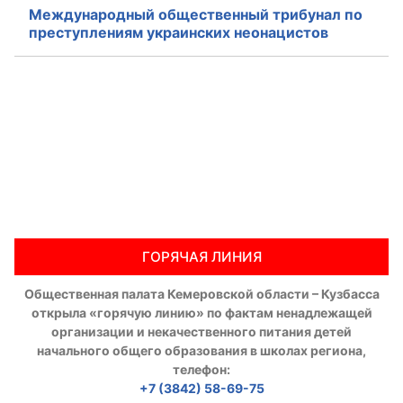
Международный общественный трибунал по
Аппарат ОП КО
преступлениям украинских неонацистов
УСТАВ ГКУ “АППАРАТ ОП КО”
Доходы руководителя за 2024 г.
ГОРЯЧАЯ ЛИНИЯ
Общественная палата Кемеровской области – Кузбасса
открыла «горячую линию» по фактам ненадлежащей
организации и некачественного питания детей
начального общего образования в школах региона,
телефон:
+7 (3842) 58-69-75