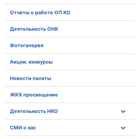
Отчеты о работе ОП КО
Совет ОП КО
Общественный штаб
Деятельность ОНК
Члены ОП КО
Фотогалерея
Документы ОП КО
Акции, конкурсы
Регламент ОП КО
Новости палаты
Кодекс этики ОП КО
Положения
ЖКХ просвещение
Соглашения
Деятельность НКО
Рекомендации
СМИ о нас
Порядок работы ЦОН