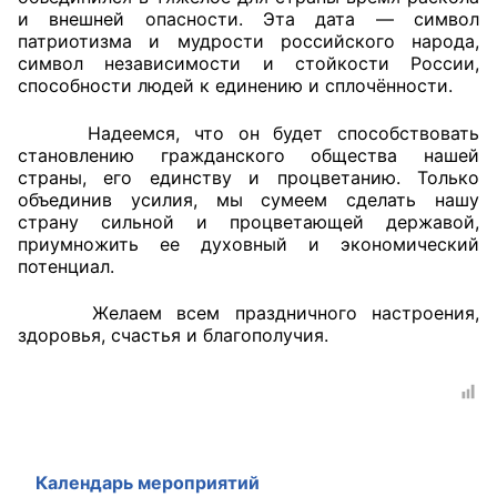
и внешней опасности. Эта дата — символ
патриотизма и мудрости российского народа,
Главная
символ независимости и стойкости России,
способности людей к единению и сплочённости.
Общественные советы
Надеемся, что он будет способствовать
Общественные советы при территориальных
становлению гражданского общества нашей
органах федеральных органов
страны, его единству и процветанию. Только
исполнительной власти
объединив усилия, мы сумеем сделать нашу
страну сильной и процветающей державой,
приумножить ее духовный и экономический
Общественные советы по проведению
потенциал.
независимой оценки качества условий
оказания услуг
Желаем всем праздничного настроения,
здоровья, счастья и благополучия.
О Палате
Структура Палаты
Комиссии
Календарь мероприятий
Экспертный совет ОП КО