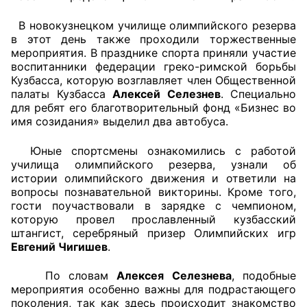
В новокузнецком училище олимпийского резерва
Главная
в этот день также проходили торжественные
мероприятия. В празднике спорта приняли участие
Общественные советы
воспитанники федерации греко-римской борьбы
Кузбасса, которую возглавляет член Общественной
Общественные советы при территориальных
палаты Кузбасса
Алексей Селезнев
. Специально
органах федеральных органов
для ребят его благотворительный фонд «Бизнес во
имя созидания» выделил два автобуса.
исполнительной власти
Юные спортсмены ознакомились с работой
Общественные советы по проведению
училища олимпийского резерва, узнали об
независимой оценки качества условий
истории олимпийского движения и ответили на
оказания услуг
вопросы познавательной викторины. Кроме того,
гости поучаствовали в зарядке с чемпионом,
О Палате
которую провел прославленный кузбасский
штангист, серебряный призер Олимпийских игр
Евгений Чигишев
.
Структура Палаты
По словам
Алексея Селезнева
, подобные
Комиссии
мероприятия особенно важны для подрастающего
поколения, так как здесь происходит знакомство
Экспертный совет ОП КО