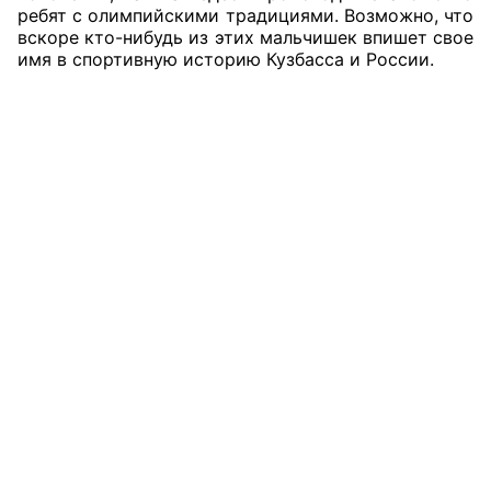
ребят с олимпийскими традициями. Возможно, что
вскоре кто-нибудь из этих мальчишек впишет свое
Совет ОП КО
имя в спортивную историю Кузбасса и России.
Общественный штаб
Члены ОП КО
Документы ОП КО
Регламент ОП КО
Кодекс этики ОП КО
Положения
Соглашения
Рекомендации
Порядок работы ЦОН