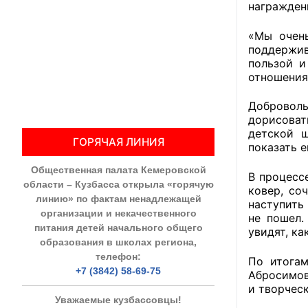
награжден
Общественны
«Мы очень
поддержив
Члены ОП КО
пользой и
отношения
Документы ОП К
Добровол
Регламент ОП
дорисоват
детской щ
ГОРЯЧАЯ ЛИНИЯ
Кодекс этики
показать
Общественная палата Кемеровской
Положения
В процесс
области – Кузбасса открыла «горячую
ковер, со
линию» по фактам ненадлежащей
наступить
Соглашения
организации и некачественного
не пошел.
питания детей начального общего
увидят, ка
Рекомендаци
образования в школах региона,
телефон:
По итогам
Порядок раб
+7 (3842) 58-69-75
Абросимов
и творчес
Аппарат ОП КО
Уважаемые кузбассовцы!