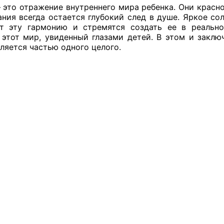
 это отражение внутреннего мира ребенка. Они красно
ППАРАТ ОП КО”
ания всегда остается глубокий след в душе. Яркое со
т эту гармонию и стремятся создать ее в реальн
одителя за 2024 г.
 этот мир, увиденный глазами детей. В этом и закл
вляется частью одного целого.