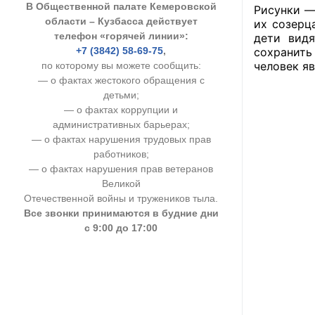
В Общественной палате Кемеровской
Рисунки —
УСТАВ ГКУ “А
области – Кузбасса действует
их созерц
телефон «горячей линии»:
дети видя
Доходы руков
+7 (3842) 58-69-75
,
сохранить
человек я
по которому вы можете сообщить:
— о фактах жестокого обращения с
детьми;
— о фактах коррупции и
административных барьерах;
— о фактах нарушения трудовых прав
работников;
— о фактах нарушения прав ветеранов
Великой
Отечественной войны и тружеников тыла.
Все звонки принимаются в будние дни
с 9:00 до 17:00