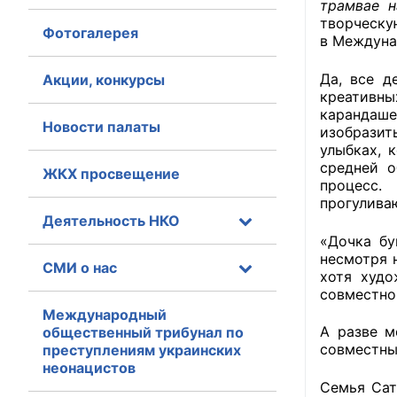
трамвае н
творческу
Фотогалерея
Главная
в Междуна
Общественные с
Да, все д
Акции, конкурсы
креативн
Общественные
карандаше
Новости палаты
изобразит
исполнительн
улыбках, 
средней 
ЖКХ просвещение
Общественные
процесс.
оказания усл
прогулива
Деятельность НКО
О Палате
«Дочка бу
несмотря н
СМИ о нас
Структура Пала
хотя худо
совместно
Комиссии
Международный
А разве м
общественный трибунал по
совместный
преступлениям украинских
Экспертный с
неонацистов
Семья Сат
Совет ОП КО