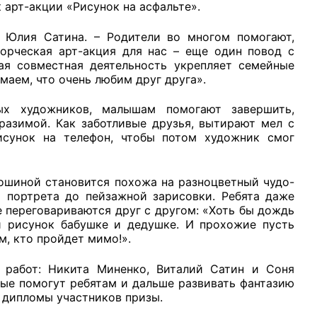
 арт-акции «Рисунок на асфальте».
 Юлия Сатина. – Родители во многом помогают,
ворческая арт-акция для нас – еще один повод с
ая совместная деятельность укрепляет семейные
маем, что очень любим друг друга».
х художников, малышам помогают завершить,
разимой. Как заботливые друзья, вытирают мел с
исунок на телефон, чтобы потом художник смог
лошиной становится похожа на разноцветный чудо-
о портрета до пейзажной зарисовки. Ребята даже
е переговариваются друг с другом: «Хоть бы дождь
ой рисунок бабушке и дедушке. И прохожие пусть
м, кто пройдет мимо!».
 работ: Никита Миненко, Виталий Сатин и Соня
ые помогут ребятам и дальше развивать фантазию
 дипломы участников призы.