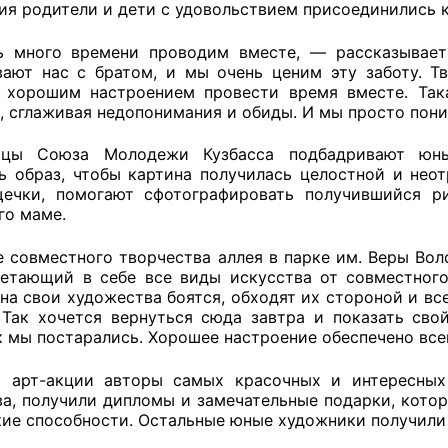
ия родители и дети с удовольствием присоединились к
й штаб
 много времени проводим вместе, — рассказывает
ают нас с братом, и мы очень ценим эту заботу. Т
 хорошим настроением провести время вместе. Так
, сглаживая недопонимания и обиды. И мы просто пони
О
ьцы Союза Молодежи Кузбасса подбадривают юны
 КО
ь образ, чтобы картина получилась целостной и неот
ечки, помогают сфотографировать получившийся р
 ОП КО
 его маме.
е совместного творчества аллея в парке им. Веры Во
четающий в себе все виды искусства от совместног
 на свои художества боятся, обходят их стороной и вс
 Так хочется вернуться сюда завтра и показать св
к мы постарались. Хорошее настроение обеспечено все
и
 арт-акции авторы самых красочных и интересных
оты ЦОН
а, получили дипломы и замечательные подарки, котор
кие способности. Остальные юные художники получили