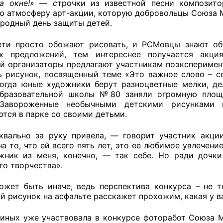
а окне!» — с
трочки из известной песни композит
ю атмосферу арт-акции, которую добровольцы Союза М
родный день защиты детей.
оветы
ети просто обожают рисовать, и РСМовцы знают об
ых предложений, тем интереснее получается акци
 советы при территориальных органах федеральных о
й организаторы предлагают участникам поэксперимент
ь рисунок, посвященный теме «Это важное слово – се
ой власти
когда юные художники берут разноцветные мелки, де
образовательной школы №80 заняли огромную площа
 советы по проведению независимой оценки качества
 Завороженные необычными детскими рисунками
уг
ются в парке со своими детьми.
квально за руку привела, — говорит участник акци
а то, что ей всего пять лет, это ее любимое увлечени
ты
жник из меня, конечно, — так себе. Но ради дочки
го творчества».
ожет быть иначе, ведь перспектива конкурса – не т
 рисунок на асфальте расскажет прохожим, какая у ва
овет ОП КО
иных уже участвовала в конкурсе фоторабот Союза 