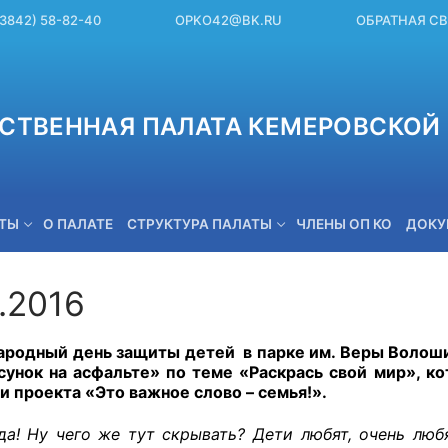
(3842) 58-82-40
OPKO42@BK.RU
ОБРАТНАЯ С
СТВЕННАЯ ПАЛАТА КЕМЕРОВСКОЙ 
ЕТЫ
О ПАЛАТЕ
СТРУКТУРА ПАЛАТЫ
ЧЛЕНЫ ОП КО
ДОКУ
.2016
OPKO42@BK.RU
родный день защиты детей в парке им. Веры Волоши
сунок на асфальте» по теме «Раскрась свой мир», 
и проекта «Это важное слово – семья!».
да! Ну чего же тут скрывать?
Дети любят, очень люб