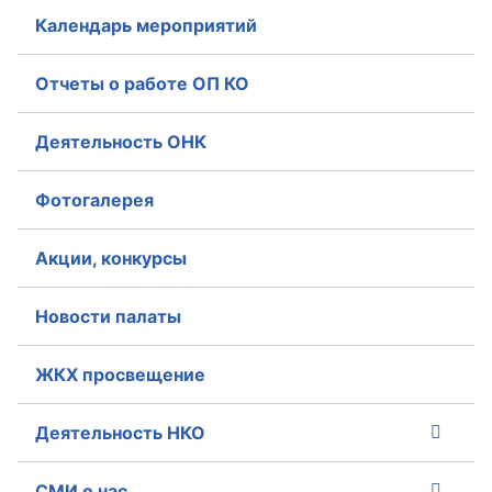
Календарь мероприятий
Главная
Отчеты о работе ОП КО
Общественные советы
Деятельность ОНК
Общественные советы при территориальных
органах федеральных органов
исполнительной власти
Фотогалерея
Общественные советы по проведению
Акции, конкурсы
независимой оценки качества условий
оказания услуг
Новости палаты
О Палате
ЖКХ просвещение
Структура Палаты
Деятельность НКО
Комиссии
СМИ о нас
Экспертный совет ОП КО