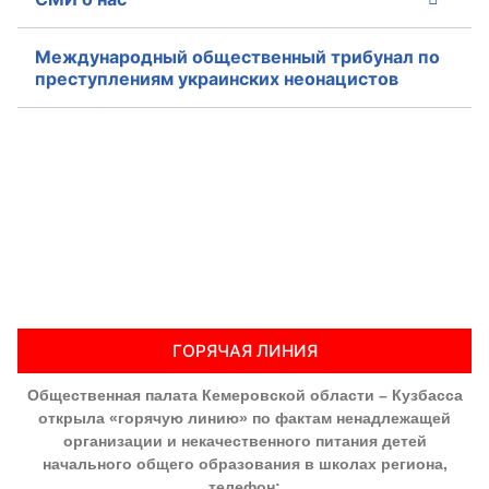
Совет ОП КО
Международный общественный трибунал по
преступлениям украинских неонацистов
Общественный штаб
Члены ОП КО
Документы ОП КО
Регламент ОП КО
Кодекс этики ОП КО
Положения
ГОРЯЧАЯ ЛИНИЯ
Соглашения
Общественная палата Кемеровской области – Кузбасса
открыла «горячую линию» по фактам ненадлежащей
Рекомендации
организации и некачественного питания детей
начального общего образования в школах региона,
Порядок работы ЦОН
телефон: