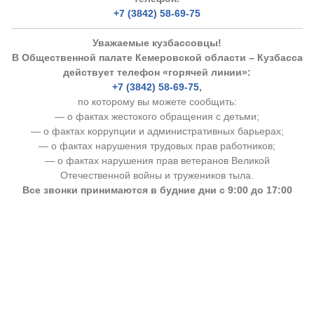
+7 (3842) 58-69-75
Аппарат ОП КО
Уважаемые кузбассовцы!
УСТАВ ГКУ “АППАРАТ ОП КО”
В Общественной палате Кемеровской области – Кузбасса
действует телефон «горячей линии»:
Доходы руководителя за 2024 г.
+7 (3842) 58-69-75
,
по которому вы можете сообщить:
— о фактах жестокого обращения с детьми;
— о фактах коррупции и административных барьерах;
— о фактах нарушения трудовых прав работников;
— о фактах нарушения прав ветеранов Великой
Отечественной войны и тружеников тыла.
Все звонки принимаются в будние дни с 9:00 до 17:00