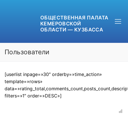
ОБЩЕСТВЕННАЯ ПАЛАТА
КЕМЕРОВСКОЙ
ОБЛАСТИ — КУЗБАССА
Пользователи
+7 (3842) 58-82-40
[userlist inpage=»30″ orderby=»time_action»
template=»rows»
OPKO42@BK.RU
data=»rating_total,comments_count,posts_count,descrip
filters=»1″ order=»DESC»]
ОБРАТНАЯ СВЯЗЬ