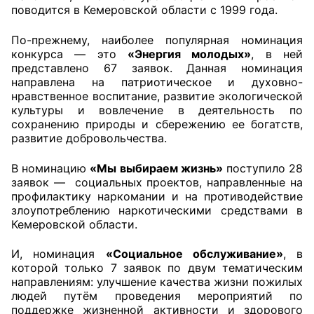
поводится в Кемеровской области с 1999 года.
Главная
По-прежнему, наиболее популярная номинация
конкурса — это
«Энергия молодых»
, в ней
Общественные советы
представлено 67 заявок. Данная номинация
направлена на патриотическое и духовно-
Общественные советы при территориальных
нравственное воспитание, развитие экологической
органах федеральных органов
культуры и вовлечение в деятельность по
сохранению природы и сбережению ее богатств,
исполнительной власти
развитие добровольчества.
Общественные советы по проведению
В номинацию
«Мы выбираем жизнь»
поступило 28
независимой оценки качества условий
заявок — социальных проектов, направленные на
оказания услуг
профилактику наркомании и на противодействие
злоупотреблению наркотическими средствами в
О Палате
Кемеровской области.
Структура Палаты
И, номинация
«Социальное обслуживание»
, в
которой только 7 заявок по двум тематическим
направлениям: улучшение качества жизни пожилых
Комиссии
людей путём проведения мероприятий по
поддержке жизненной активности и здорового
Экспертный совет ОП КО