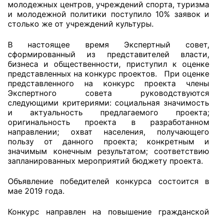
молодежных центров, учреждений спорта, туризма
и молодежной политики поступило 10% заявок и
Аппарат ОП КО
столько же от учреждений культуры.
УСТАВ ГКУ “АППАРАТ ОП КО”
В настоящее время Экспертный совет,
сформированный из представителей власти,
Доходы руководителя за 2024 г.
бизнеса и общественности, приступил к оценке
представленных на конкурс проектов. При оценке
представленного на конкурс проекта члены
Экспертного совета руководствуются
следующими критериями: социальная значимость
и актуальность предлагаемого проекта;
оригинальность проекта в разработанном
направлении; охват населения, получающего
пользу от данного проекта; конкретным и
значимым конечным результатом; соответствию
запланированных мероприятий бюджету проекта.
Объявление победителей конкурса состоится в
мае 2019 года.
Конкурс направлен на повышение гражданской