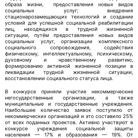
образа жизни, предоставления новых видов
социальных услуг; внедрения
Совет ОП КО
стационарозамещающих технологий и создание
условий для успешной социальной реабилитации
Общественный штаб
лиц, находящихся в трудной жизненной
ситуации, путём предоставления новых видов
Члены ОП КО
социальных услуг, организации комплексного
социального сопровождения, содействия
Документы ОП КО
физическому, интеллектуальному, психическому,
духовному и нравственному развитию,
формированию активной жизненной позиции в
Регламент ОП КО
ликвидации трудной жизненной ситуации,
восстановлении социального статуса лица.
Кодекс этики ОП КО
В конкурсе приняли участие некоммерческие
Положения
негосударственные организации, а также
муниципальные и государственные учреждения.
Соглашения
Наибольшее количество заявок поступило от
некоммерческих организаций и это составило 25%
Рекомендации
от всех поданных проектов. Активно участвуют в
конкурсе учреждения социальной защиты
Порядок работы ЦОН
населения — 17% и образования — 19%. От