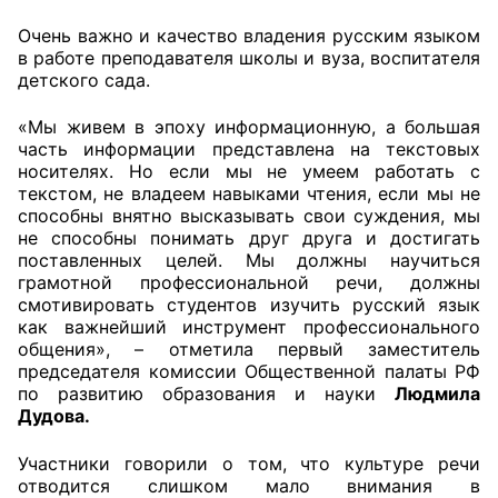
Очень важно и качество владения русским языком
Совет ОП КО
в работе преподавателя школы и вуза, воспитателя
детского сада.
Общественный штаб
«Мы живем в эпоху информационную, а большая
Члены ОП КО
часть информации представлена на текстовых
носителях. Но если мы не умеем работать с
Документы ОП КО
текстом, не владеем навыками чтения, если мы не
способны внятно высказывать свои суждения, мы
не способны понимать друг друга и достигать
Регламент ОП КО
поставленных целей. Мы должны научиться
грамотной профессиональной речи, должны
Кодекс этики ОП КО
смотивировать студентов изучить русский язык
как важнейший инструмент профессионального
Положения
общения», – отметила первый заместитель
председателя комиссии Общественной палаты РФ
Соглашения
по развитию образования и науки
Людмила
Дудова
.
Рекомендации
Участники говорили о том, что культуре речи
Порядок работы ЦОН
отводится слишком мало внимания в