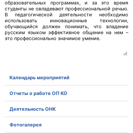
образовательных программах, и за это время
студенты не овладевают профессиональной речью.
Аппарат ОП КО
В педагогической деятельности необходимо
использовать инновационные технологии,
УСТАВ ГКУ “АППАРАТ ОП КО”
обучающийся должен понимать, что владение
русским языком эффективное общение на нем –
Доходы руководителя за 2024 г.
это профессионально значимое умение.
Календарь мероприятий
Отчеты о работе ОП КО
Деятельность ОНК
Фотогалерея