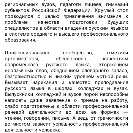
региональных вузов, педагоги лицеев, гимназий
субъектов Российской Федерации. Круглый стол
Главная
проводился с целью привлечения внимания к
проблеме качества подготовки будущих
Общественные советы
специалистов в области владения русским языком
в системе среднего и высшего профессионального
Общественные советы при территориальных
образования.
органах федеральных органов
Профессиональное сообщество, отметили
исполнительной власти
организаторы, обеспокоено качеством
современного русского языка, вторжением
Общественные советы по проведению
иноязычных слов, обеднением словарного запаса,
независимой оценки качества условий
безграмотностью и низким уровнем устной речи.
оказания услуг
Вызывает нарекания и качество преподавания
русского языка в школах, колледжах и вузах.
О Палате
Выпускники колледжей и вузов порой неспособны
написать даже заявление о приеме на работу,
слабо подготовлены в области профессиональной
Структура Палаты
речевой деятельности во всех ее формах —
чтении, говорении, письме. А ведь от грамотности
Комиссии
во многом зависит успешность профессиональной
деятельности человека.
Экспертный совет ОП КО