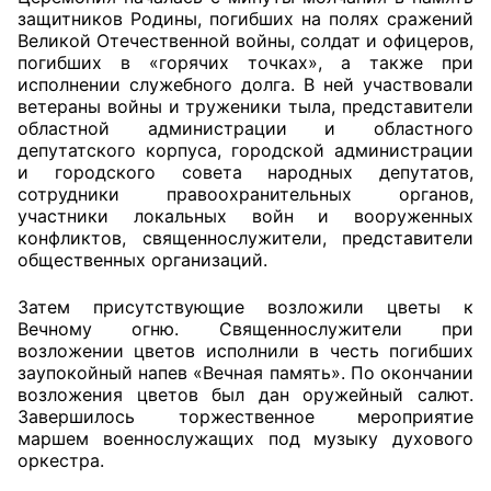
защитников Родины, погибших на полях сражений
Великой Отечественной войны, солдат и офицеров,
Главная
погибших в «горячих точках», а также при
исполнении служебного долга. В ней участвовали
Общественные советы
ветераны войны и труженики тыла, представители
областной администрации и областного
Общественные советы при территориальных
депутатского корпуса, городской администрации
органах федеральных органов
и городского совета народных депутатов,
сотрудники правоохранительных органов,
исполнительной власти
участники локальных войн и вооруженных
конфликтов, священнослужители, представители
Общественные советы по проведению
общественных организаций.
независимой оценки качества условий
оказания услуг
Затем присутствующие возложили цветы к
Вечному огню. Священнослужители при
О Палате
возложении цветов исполнили в честь погибших
заупокойный напев «Вечная память». По окончании
возложения цветов был дан оружейный салют.
Структура Палаты
Завершилось торжественное мероприятие
маршем военнослужащих под музыку духового
Комиссии
оркестра.
Экспертный совет ОП КО