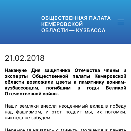
ОБЩЕСТВЕННАЯ ПАЛАТА
КЕМЕРОВСКОЙ
ОБЛАСТИ — КУЗБАССА
21.02.2018
Накануне Дня защитника Отечества члены и
+7 (3842) 58-82-40
эксперты Общественной палаты Кемеровской
области возложили цветы к памятнику воинам-
OPKO42@BK.RU
кузбассовцам, погибшим в годы Великой
Отечественной войны.
ОБРАТНАЯ СВЯЗЬ
Наши земляки внесли неоценимый вклад в победу
над фашизмом, и этот подвиг мы, их потомки,
никогда не забудем.
Церемония началась с минуты молчания в память