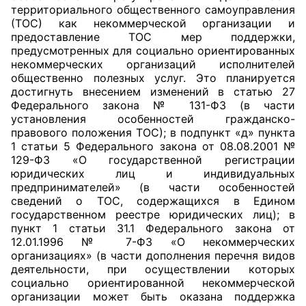
территориального общественного самоуправления
(ТОС) как некоммерческой организации и
Главная
предоставление ТОС мер поддержки,
предусмотренных для социально ориентированных
Общественные советы
некоммерческих организаций исполнителей
общественно полезных услуг. Это планируется
Общественные советы при территориальных
достигнуть внесением изменений в статью 27
органах федеральных органов
Федерального закона № 131-ФЗ (в части
установления особенностей гражданско-
исполнительной власти
правового положения ТОС); в подпункт «д» пункта
1 статьи 5 Федерального закона от 08.08.2001 №
Общественные советы по проведению
129-ФЗ «О государственной регистрации
независимой оценки качества условий
юридических лиц и индивидуальных
оказания услуг
предпринимателей» (в части особенностей
сведений о ТОС, содержащихся в Едином
государственном реестре юридических лиц); в
О Палате
пункт 1 статьи 31.1 Федерального закона от
12.01.1996 № 7-ФЗ «О некоммерческих
Структура Палаты
организациях» (в части дополнения перечня видов
деятельности, при осуществлении которых
Комиссии
социально ориентированной некоммерческой
организации может быть оказана поддержка
Экспертный совет ОП КО