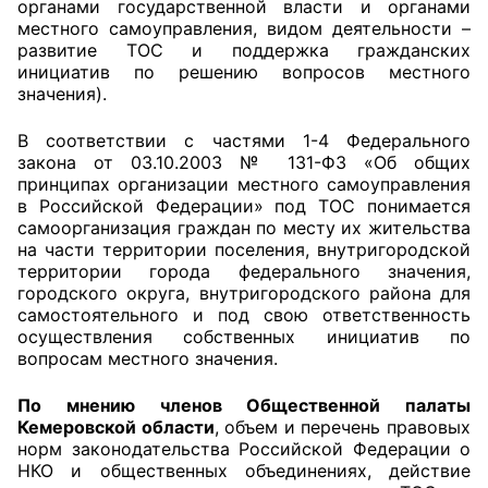
органами государственной власти и органами
местного самоуправления, видом деятельности –
Совет ОП КО
развитие ТОС и поддержка гражданских
инициатив по решению вопросов местного
Общественный штаб
значения).
В соответствии с частями 1-4 Федерального
Члены ОП КО
закона от 03.10.2003 № 131-ФЗ «Об общих
принципах организации местного самоуправления
Документы ОП КО
в Российской Федерации» под ТОС понимается
самоорганизация граждан по месту их жительства
Регламент ОП КО
на части территории поселения, внутригородской
территории города федерального значения,
Кодекс этики ОП КО
городского округа, внутригородского района для
самостоятельного и под свою ответственность
Положения
осуществления собственных инициатив по
вопросам местного значения.
Соглашения
По мнению членов Общественной палаты
Рекомендации
Кемеровской области
, объем и перечень правовых
норм законодательства Российской Федерации о
НКО и общественных объединениях, действие
Порядок работы ЦОН