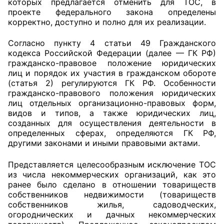
которых предлагается отменить для ТОС, в
проекте федерального закона определены
Аппарат ОП КО
корректно, доступно и полно для их реализации.
УСТАВ ГКУ “АППАРАТ ОП КО”
Согласно пункту 4 статьи 49 Гражданского
кодекса Российской Федерации (далее — ГК РФ)
Доходы руководителя за 2024 г.
гражданско-правовое положение юридических
лиц и порядок их участия в гражданском обороте
(статья 2) регулируются ГК РФ. Особенности
гражданско-правового положения юридических
лиц отдельных организационно-правовых форм,
видов и типов, а также юридических лиц,
созданных для осуществления деятельности в
определенных сферах, определяются ГК РФ,
другими законами и иными правовыми актами.
Представляется целесообразным исключение ТОС
из числа некоммерческих организаций, как это
ранее было сделано в отношении товариществ
собственников недвижимости (товариществ
собственников жилья, садоводческих,
огороднических и дачных некоммерческих