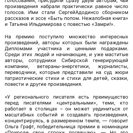
голосования, присудили сразу двум авторам, чьи
произведения набрали практически равное число
голосов. Ими стали СергейАдодинсо сборником
рассказов и эссе «Быть попом. Нежалобная книга»
и Татьяна Ильдимирова с повестью «Замри!».
На премию поступило множество интересных
произведений, авторы которых были награждены
Дипломами участника и ценными подарками.
Среди этих людей и начинающие, и уже маститые
авторы, сотрудники Сибирской генерирующей
компании, ветераны-энергетики, журналисты,
переводчики, которые представили на суд жюри
патриотические стихи и стихи для детей, сказки,
повести и другие произведения.
«У регионального писателя есть преимущество
перед писателями «центральными», теми, кто
работает в столицах – он может уединиться от
масштабных событий и создавать произведения,
концентрируясь, в размеренном темпе, — говорит
Ольга Графт, победительница премии в номинации
«Природе свои строки посвящаю», — Но это