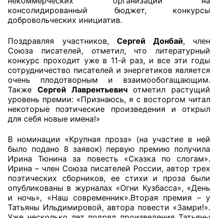
некоммерческих организаций на
консолидированный бюджет, конкурсы
добровольческих инициатив.
Поздравляя участников,
Сергей Донбай
, член
Союза писателей, отметил, что литературный
конкурс проходит уже в 11-й раз, и все эти годы
сотрудничество писателей и энергетиков является
очень плодотворным и взаимообогащающим.
Также
Сергей Лаврентьевич
отметил растущий
уровень премии: «Признаюсь, я с восторгом читал
некоторые поэтические произведения и открыл
для себя новые имена!»
В номинации «Крупная проза» (на участие в ней
было подано 8 заявок) первую премию получила
Ирина Тюнина за повесть «Сказка по слогам».
Ирина – член Союза писателей России, автор трех
поэтических сборников, ее стихи и проза были
опубликованы в журналах «Огни Кузбасса», «День
и ночь», «Наш современник».Вторая премия – у
Татьяны Ильдимировой, автора повести «Замри!».
Уже несколько лет подряд произведения Татьяны