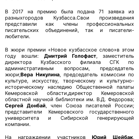
В 2017 на премию была подана 71 заявка из
Главная
разныхгородов Кузбасса.Свои произведения
представили как члены профессиональных
Общественные советы
писательских объединений, так и писатели-
любители.
Общественные советы при территориальных
органах федеральных органов
В жюри премии «Новое кузбасское слово»в этом
исполнительной власти
году вошли:
Дмитрий Голофаст
, заместитель
директора Кузбасского филиала СГК по
административным вопросам, председатель
Общественные советы по проведению
жюри;
Вера Никулина
, председатель комиссии по
независимой оценки качества условий
культуре, искусству, творческому и культурно-
оказания услуг
историческому наследию Общественной палаты
Кемеровской области,директор Кемеровской
О Палате
областной научной библиотеки им. В.Д. Федорова;
Сергей Донбай
, член Союза писателей России;
представители Кемеровского государственного
Структура Палаты
университета и Сибирской генерирующей
компании.
Комиссии
На награждении участников
Юрий Шейбак
,
Экспертный совет ОП КО