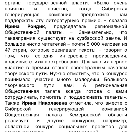
органы государственной власти. «Было очень
приятно и почетно, когда Сибирская
Аппарат ОП КО
генерирующая компания предложила нам
поддержать эту литературную премию, – сказала
УСТАВ ГКУ “АППАРАТ ОП КО”
Ирина Рондик
, председатель региональной
Общественной палаты. – Замечательно, что
Доходы руководителя за 2024 г.
такаяпремия существует на кузбасской земле. И
большое число читателей – почти 5 000 человек из
47 стран, которые оценивали тексты, – говорит о
том, что сегодня интересные произведения,
красивые стихи востребованы. Для многих первое
участие в премии станет своеобразным началом
творческого пути. Нужно отметить, что в конкурсе
принимало участие много молодежи. Большого
творческого пути вам! А региональная
Общественная палата всегда готова с вами
сотрудничать, помогать и поддерживать таланты».
Также
Ирина Николаевна
отметила, что вместе с
Сибирской генерирующей компанией
Общественная палата Кемеровской области
реализует и другие конкурсы, например,
областной конкурс социальных проектов для