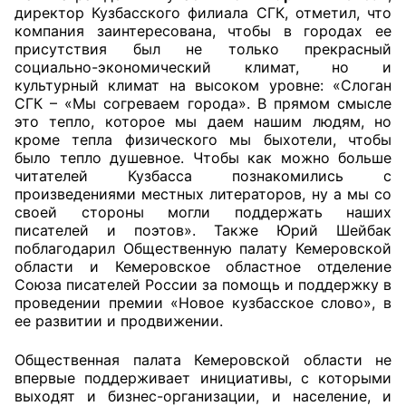
директор Кузбасского филиала СГК, отметил, что
компания заинтересована, чтобы в городах ее
Совет ОП КО
присутствия был не только прекрасный
социально-экономический климат, но и
Общественный штаб
культурный климат на высоком уровне: «Слоган
СГК – «Мы согреваем города». В прямом смысле
Члены ОП КО
это тепло, которое мы даем нашим людям, но
кроме тепла физического мы быхотели, чтобы
Документы ОП КО
было тепло душевное. Чтобы как можно больше
читателей Кузбасса познакомились с
произведениями местных литераторов, ну а мы со
Регламент ОП КО
своей стороны могли поддержать наших
писателей и поэтов». Также Юрий Шейбак
Кодекс этики ОП КО
поблагодарил Общественную палату Кемеровской
области и Кемеровское областное отделение
Положения
Союза писателей России за помощь и поддержку в
проведении премии «Новое кузбасское слово», в
Соглашения
ее развитии и продвижении.
Рекомендации
Общественная палата Кемеровской области не
впервые поддерживает инициативы, с которыми
Порядок работы ЦОН
выходят и бизнес-организации, и население, и