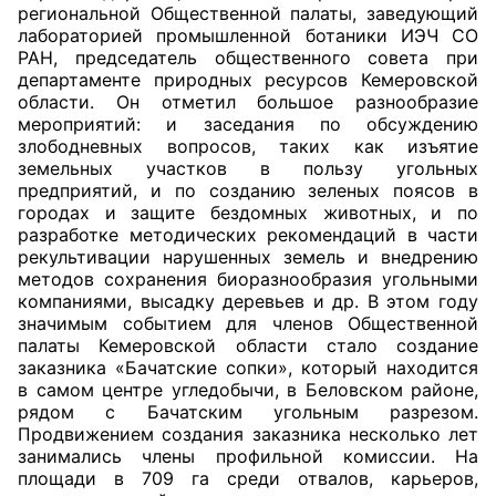
региональной Общественной палаты, заведующий
лабораторией промышленной ботаники ИЭЧ СО
Совет ОП КО
РАН, председатель общественного совета при
департаменте природных ресурсов Кемеровской
Общественный штаб
области. Он отметил большое разнообразие
мероприятий: и заседания по обсуждению
Члены ОП КО
злободневных вопросов, таких как изъятие
земельных участков в пользу угольных
предприятий, и по созданию зеленых поясов в
Документы ОП КО
городах и защите бездомных животных, и по
разработке методических рекомендаций в части
Регламент ОП КО
рекультивации нарушенных земель и внедрению
методов сохранения биоразнообразия угольными
Кодекс этики ОП КО
компаниями, высадку деревьев и др. В этом году
значимым событием для членов Общественной
Положения
палаты Кемеровской области стало создание
заказника «Бачатские сопки», который находится
Соглашения
в самом центре угледобычи, в Беловском районе,
рядом с Бачатским угольным разрезом.
Рекомендации
Продвижением создания заказника несколько лет
занимались члены профильной комиссии. На
площади в 709 га среди отвалов, карьеров,
Порядок работы ЦОН