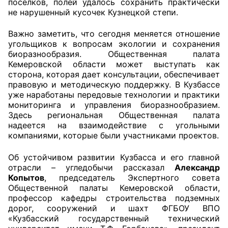
поселков, полей удалось сохранить практически
не нарушенный кусочек Кузнецкой степи.
Аппарат ОП КО
Важно заметить, что сегодня меняется отношение
УСТАВ ГКУ “АППАРАТ ОП КО”
угольщиков к вопросам экологии и сохранения
биоразнообразия. Общественная палата
Доходы руководителя за 2024 г.
Кемеровской области может выступать как
сторона, которая дает консультации, обеспечивает
правовую и методическую поддержку. В Кузбассе
уже наработаны передовые технологии и практики
мониторинга и управления биоразнообразием.
Здесь региональная Общественная палата
надеется на взаимодействие с угольными
компаниями, которые были участниками проектов.
Об устойчивом развитии Кузбасса и его главной
отрасли – угледобычи рассказал
Александр
Копытов
, председатель Экспертного совета
Общественной палаты Кемеровской области,
профессор кафедры строительства подземных
дорог, сооружений и шахт ФГБОУ ВПО
«Кузбасский государственный технический