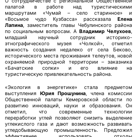
О сотрудничестве с региональной Общественной
палатой в работе над туристическими
маршрутами «Чумай – село старинное» и
«Восьмое чудо Кузбасса» рассказала
Елена
Лапина
, заместитель главы Чебулинского района
по социальным вопросам. А
Владимир Челухоев
,
младший научный сотрудник историко-
этнографического музея «Чолкой», отметил
важность создания недалеко от села Беково,
исторического места проживания телеутов, новой
охраняемой природной территории – заказника
«Бачатские сопки» и его влияние на
туристическую привлекательность района.
«Экология в энергетике» стала предметом
выступления
Юрия Прошунина
, члена комиссии
Общественной палаты Кемеровской области по
развитию инноваций, науки и образования. Он
отметил, что современные технологии
переработки углей позволяют снизить выделение
углекислого газа и дают возможность развивать
угледобывающую промышленность. Предложил
эффективнее использовать отходы