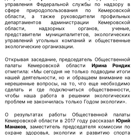
управления Федеральной службы по надзору в
сфере природопользования по Кемеровской
Главная
области, а также руководители профильных
департаментов администрации Кемеровской
Общественные советы
области, надзорных органов, ученые,
представители муниципалитетов, экологических
Общественные советы при территориальных
управлений угольных компаний и общественные
органах федеральных органов
экологические организации.
исполнительной власти
Открывая заседание, председатель Общественной
палаты Кемеровской области
Ирина Рондик
Общественные советы по проведению
отметила: «Мы сегодня не только подводим итоги
независимой оценки качества условий
нашей деятельности, но и обращаем внимание на
оказания услуг
нерешенные вопросы, на то, что еще необходимо
сделать и где подключиться общественности,
О Палате
чтобы наша работа в решении экологических
проблем не закончилась только Годом экологии».
Структура Палаты
О результатах работы Общественной палаты
Кемеровской области в 2017 году рассказал
Юрий
Комиссии
Манаков,
заместитель председателя комиссии по
охране здоровья, экологии и развитию спорта
Экспертный совет ОП КО