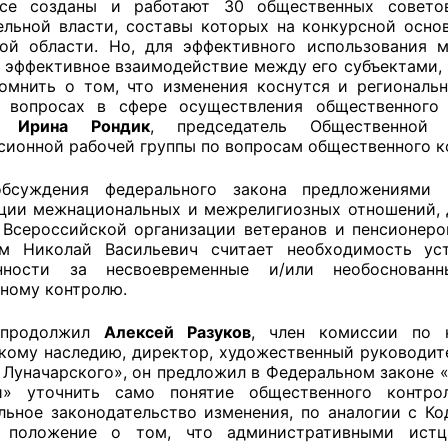
ссе созданы и работают 30 общественных советов
ельной власти, составы которых на конкурсной осн
ой области. Но, для эффективного использования 
 эффективное взаимодействие между его субъектами,
оветы
помнить о том, что изменения коснутся и регионал
х вопросах в сфере осуществления общественного
ие
Ирина Рондик
, председатель Общественной 
 советы при территориальных органах федеральных о
ионной рабочей группы по вопросам общественного к
ой власти
бсуждения федерального закона предложениями
 советы по проведению независимой оценки качества
ции межнациональных и межрелигиозных отношений, 
уг
 Всероссийской организации ветеранов и пенсионер
ем Николай Васильевич считает необходимость ус
енности за несвоевременные и/или необоснован
ному контролю.
ты
 продолжил
Алексей Разуков
, член комиссии по к
кому наследию, директор, художественный руководит
. Луначарского», он предложил в Федеральном законе 
и» уточнить само понятие общественного контро
овет ОП КО
льное законодательство изменения, по аналогии с Ко
ь положение о том, что административными ист