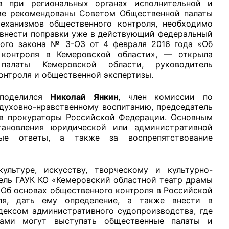
 при региональных органах исполнительной и
ове рекомендованы Советом Общественной палаты
механизмов общественного контроля, необходимо
 внести поправки уже в действующий федеральный
ьного закона № 3-ОЗ от 4 февраля 2016 года «Об
 контроля в Кемеровской области», — открыла
палаты Кемеровской области, руководитель
рганов
онтроля и общественной экспертизы.
 поделился
Николай Янкин
, член комиссии по
 условий
духовно-нравственному воспитанию, председатель
ов прокураторы Российской Федерации. Основным
тановления юридической или административной
ные ответы, а также за воспрепятствование
ультуре, искусству, творческому и культурно-
ель ГАУК КО «Кемеровский областной театр драмы
«Об основах общественного контроля в Российской
ля, дать ему определение, а также внести в
дексом административного судопроизводства, где
цами могут выступать общественные палаты и