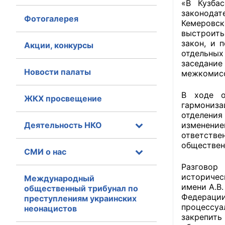
«В Кузба
законодат
Фотогалерея
Главная
Кемеровск
выстроить
Общественные с
закон, и 
Акции, конкурсы
отдельны
заседан
Общественные
Новости палаты
межкомисс
исполнительн
В ходе о
ЖКХ просвещение
Общественные
гармониза
оказания усл
отделения
Деятельность НКО
изменени
О Палате
ответств
обществен
СМИ о нас
Структура Пала
Разговор
историчес
Комиссии
Международный
имени А.В
общественный трибунал по
Федераци
преступлениям украинских
Экспертный с
процессуа
неонацистов
закрепит
Совет ОП КО