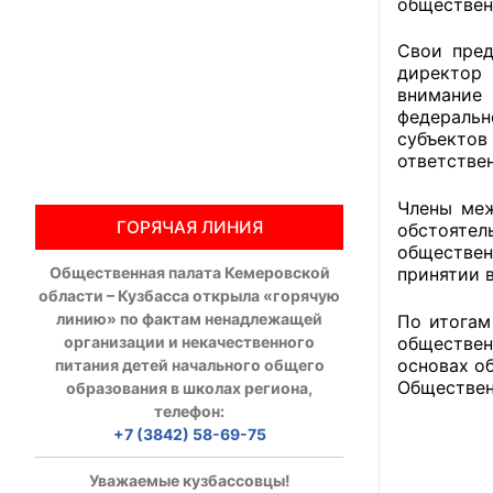
обществен
Общественны
Свои пре
директор
Члены ОП КО
внимание 
федеральн
Документы ОП К
субъекто
ответстве
Регламент ОП
Члены меж
ГОРЯЧАЯ ЛИНИЯ
обстоятел
Кодекс этики
обществен
Общественная палата Кемеровской
принятии 
Положения
области – Кузбасса открыла «горячую
линию» по фактам ненадлежащей
По итогам
Соглашения
организации и некачественного
обществен
основах о
питания детей начального общего
Рекомендаци
Обществен
образования в школах региона,
телефон:
Порядок раб
+7 (3842) 58-69-75
Аппарат ОП КО
Уважаемые кузбассовцы!