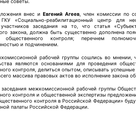
ные советы.
й штаб
дложения внес и
Евгений Агеев
, член комиссии по с
 ГКУ «Социально-реабилитационный центр для нес
участников заседания на то, что статья «Субъек
ого закона, должна быть существенно дополнена п
О
в общественного контроля; перечнем полномо
нностью и подчинением.
 КО
комиссионной рабочей группы сошлись во мнении, ч
ьства являются основаниями для проведения общес
 ОП КО
ного контроля, делиться опытом, описывать успешные 
всего массива правовых актов во исполнение закона о
 заседания межкомиссионной рабочей группы Общест
ного контроля и общественной экспертизы предложени
бщественного контроля в Российской Федерации» буд
и
ной палаты Российской Федерации.
оты ЦОН