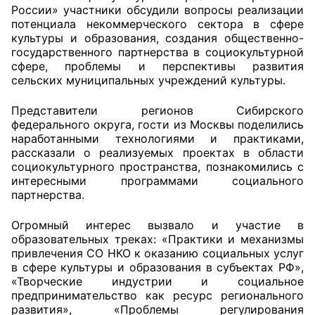
России» участники обсудили вопросы реализации
потенциала некоммерческого сектора в сфере
Главная
культуры и образования, создания общественно-
государственного партнерства в социокультурной
Общественные советы
сфере, проблемы и перспективы развития
сельских муниципальных учреждений культуры.
Общественные советы при территориальных
органах федеральных органов
Представители регионов Сибирского
федерального округа, гости из Москвы поделились
исполнительной власти
наработанными технологиями и практиками,
рассказали о реализуемых проектах в области
Общественные советы по проведению
социокультурного пространства, познакомились с
независимой оценки качества условий
интересными программами социального
оказания услуг
партнерства.
О Палате
Огромный интерес вызвало и участие в
образовательных треках: «Практики и механизмы
привлечения СО НКО к оказанию социальных услуг
Структура Палаты
в сфере культуры и образования в субъектах РФ»,
«Творческие индустрии и социальное
Комиссии
предпринимательство как ресурс регионального
развития», «Проблемы регулирования
Экспертный совет ОП КО