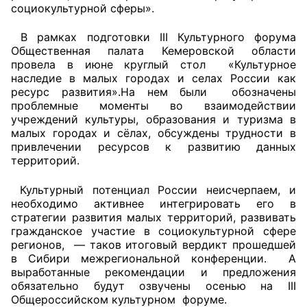
социокультурной сферы».
Совет ОП КО
В рамках подготовки III Культурного форума
Общественная палата Кемеровской области
Общественный штаб
провела в июне круглый стол
«Культурное
наследие в малых городах и селах России как
Члены ОП КО
ресурс развития».На нем были обозначены
проблемные моменты во взаимодействии
Документы ОП КО
учреждений культуры, образования и туризма в
малых городах и сёлах, обсуждены трудности в
привлечении ресурсов к развитию данных
Регламент ОП КО
территорий.
Кодекс этики ОП КО
Культурный потенциал России неисчерпаем, и
необходимо активнее интегрировать его в
Положения
стратегии развития малых территорий, развивать
гражданское участие в социокультурной сфере
Соглашения
регионов, — таков итоговый вердикт прошедшей
в Сибири межрегиональной конференции. А
Рекомендации
выработанные рекомендации и предложения
обязательно будут озвучены осенью на III
Порядок работы ЦОН
Общероссийском культурном форуме.