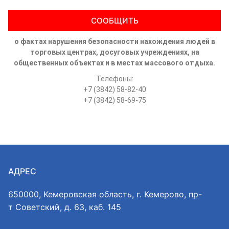
СООБЩИТЬ
о фактах нарушения безопасности нахождения людей в
торговых центрах, досуговых учреждениях, на
общественных объектах и в местах массового отдыха.
Телефоны:
+7 (3842) 58-82-40
+7 (3842) 58-69-75
АДРЕС
650000, Кемеровская область, г. Кемерово, пр-
т Советский, д. 63, каб. 145