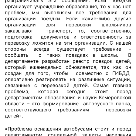
разграничивать эти обращения. Если поездки
организует учреждение образования, то у нас нет
Аппарат ОП КО
проблем, мы выполняем все требования для
организации поездки. Если какие-либо другие
УСТАВ ГКУ “АППАРАТ ОП КО”
организации для перевозки школьников
заказывают транспорт, то, соответственно,
Доходы руководителя за 2024 г.
подготовка документов и ответственность за
перевозку ложится на эти организации. С нашей
стороны всегда существует требование –
сообщать о таких поездках в школы. В
департаменте разработан реестр поездок детей,
который еженедельно обновляется, так как он
создан для того, чтобы совместно с ГИБДД
оперативно реагировать на различные ситуации,
связанные с перевозкой детей. Самая главная
проблема, которая сегодня стоит перед
департаментом образования и науки Кемеровской
области – это формирование автобусного парка,
соответствующего требованиям перевозки
детей».
«Проблема оснащения автобусами стоит и перед
департаментом социальной защиты населения