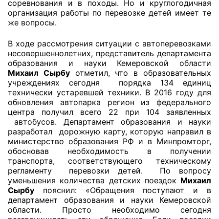
соревнования и в походы. Но и круглогодичная
организация работы по перевозке детей имеет те
Совет ОП КО
же вопросы.
Общественный штаб
В ходе рассмотрения ситуации с автоперевозками
несовершеннолетних, представитель департамента
образования и науки Кемеровской области
Члены ОП КО
Михаил Сырбу
отметил, что в образовательных
учреждениях сегодня порядка 134 единиц
Документы ОП КО
технически устаревшей техники. В 2016 году для
обновления автопарка регион из федерального
Регламент ОП КО
центра получил всего 22 при 104 заявленных
автобусов. Департамент образования и науки
Кодекс этики ОП КО
разработал дорожную карту, которую направил в
министерство образования РФ и в Минпромторг,
Положения
обосновав необходимость в получении
транспорта, соответствующего техническому
Соглашения
регламенту перевозки детей. По вопросу
уменьшения количества детских поездок
Михаил
Сырбу
пояснил: «Обращения поступают и в
Рекомендации
департамент образования и науки Кемеровской
области. Просто необходимо сегодня
Порядок работы ЦОН