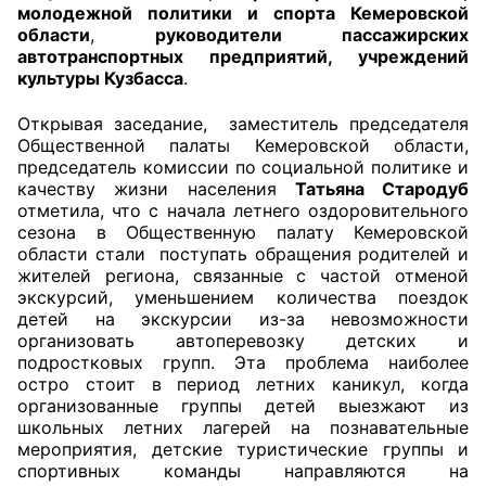
молодежной политики и спорта Кемеровской
области
,
руководители пассажирских
Главная
автотранспортных предприятий, учреждений
культуры Кузбасса
.
Общественные советы
Открывая заседание, заместитель председателя
Общественные советы при территориальных
Общественной палаты Кемеровской области,
органах федеральных органов
председатель комиссии по социальной политике и
качеству жизни населения
Татьяна Стародуб
исполнительной власти
отметила, что с начала летнего оздоровительного
сезона в Общественную палату Кемеровской
Общественные советы по проведению
области стали поступать обращения родителей и
независимой оценки качества условий
жителей региона, связанные с частой отменой
оказания услуг
экскурсий, уменьшением количества поездок
детей на экскурсии из-за невозможности
организовать автоперевозку детских и
О Палате
подростковых групп. Эта проблема наиболее
остро стоит в период летних каникул, когда
Структура Палаты
организованные группы детей выезжают из
школьных летних лагерей на познавательные
Комиссии
мероприятия, детские туристические группы и
спортивных команды направляются на
Экспертный совет ОП КО