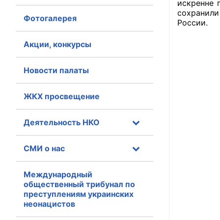
искренне 
сохранили
Фотогалерея
Главная
России.
Общественные с
Акции, конкурсы
Общественные
Новости палаты
исполнительн
ЖКХ просвещение
Общественные
оказания усл
Деятельность НКО
О Палате
СМИ о нас
Структура Пала
Комиссии
Международный
общественный трибунал по
преступлениям украинских
Экспертный с
неонацистов
Совет ОП КО