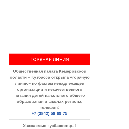
Общественны
Члены ОП КО
Документы ОП К
Регламент ОП
ГОРЯЧАЯ ЛИНИЯ
Кодекс этики
Общественная палата Кемеровской
Положения
области – Кузбасса открыла «горячую
линию» по фактам ненадлежащей
Соглашения
организации и некачественного
питания детей начального общего
Рекомендаци
образования в школах региона,
телефон:
Порядок раб
+7 (3842) 58-69-75
Аппарат ОП КО
Уважаемые кузбассовцы!