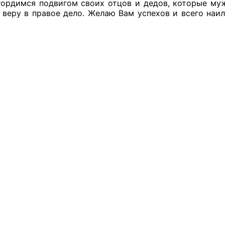
гордимся подвигом своих отцов и дедов, которые муж
 веру в правое дело. Желаю Вам успехов и всего наи
оветы
 советы при территориальных органах федеральных о
ой власти
 советы по проведению независимой оценки качества
уг
ты
овет ОП КО