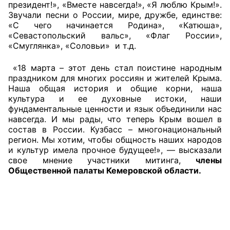
президент!», «Вместе навсегда!», «Я люблю Крым!».
Звучали песни о России, мире, дружбе, единстве:
Совет ОП КО
«С чего начинается Родина», «Катюша»,
«Севастопольский вальс», «Флаг России»,
Общественный штаб
«Смуглянка», «Соловьи» и т.д.
Члены ОП КО
«18 марта – этот день стал поистине народным
праздником для многих россиян и жителей Крыма.
Наша общая история и общие корни, наша
Документы ОП КО
культура и ее духовные истоки, наши
фундаментальные ценности и язык объединили нас
Регламент ОП КО
навсегда. И мы рады, что теперь Крым вошел в
состав в России. Кузбасс – многонациональный
Кодекс этики ОП КО
регион. Мы хотим, чтобы общность наших народов
и культур имела прочное будущее!», — высказали
Положения
свое мнение участники митинга,
члены
Общественной палаты Кемеровской области.
Соглашения
Рекомендации
Порядок работы ЦОН