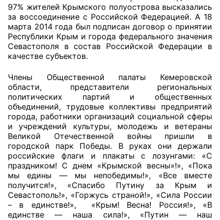
97% жителей Крымского полуострова высказались
за воссоединение с Российской Федерацией. А 18
Главная
марта 2014 года был подписан договор о принятии
Республики Крым и города федерального значения
Общественные советы
Севастополя в состав Российской Федерации в
качестве субъектов.
Общественные советы при территориальных
органах федеральных органов
Члены Общественной палаты Кемеровской
области, представители региональных
исполнительной власти
политических партий и общественных
объединений, трудовые коллективы предприятий
Общественные советы по проведению
города, работники организаций социальной сферы
независимой оценки качества условий
и учреждений культуры, молодежь и ветераны
оказания услуг
Великой Отечественной войны пришли в
городской парк Победы. В руках они держали
О Палате
российские флаги и плакаты с лозунгами: «С
праздником! С днем «Крымской весны»!», «Пока
мы едины — мы непобедимы!», «Все вместе
Структура Палаты
получится!», «Спасибо Путину за Крым и
Севастополь!», «Горжусь страной!», «Сила России
Комиссии
– в единстве!», «Крым! Весна! Россия!», «В
единстве — наша сила!», «Путин — наш
Экспертный совет ОП КО