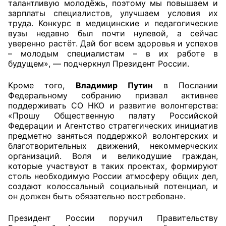
талантливую молодёжь, поэтому мы повышаем и
зарплаты специалистов, улучшаем условия их
Аппарат ОП КО
труда. Конкурс в медицинские и педагогические
вузы недавно был почти нулевой, а сейчас
УСТАВ ГКУ “АППАРАТ ОП КО”
уверенно растёт. Дай бог всем здоровья и успехов
– молодым специалистам – в их работе в
Доходы руководителя за 2024 г.
будущем», — подчеркнул Президент России.
Кроме того,
Владимир Путин
в Послании
Федеральному собранию призвал активнее
поддерживать СО НКО и развитие волонтерства:
«Прошу Общественную палату Российской
Федерации и Агентство стратегических инициатив
предметно заняться поддержкой волонтерских и
благотворительных движений, некоммерческих
организаций. Воля и великодушие граждан,
которые участвуют в таких проектах, формируют
столь необходимую России атмосферу общих дел,
создают колоссальный социальный потенциал, и
он должен быть обязательно востребован».
Президент России поручил Правительству