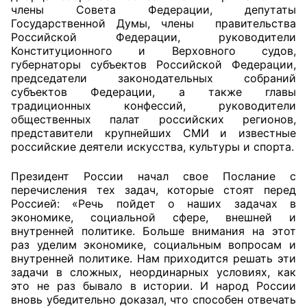
члены Совета Федерации, депутаты
Государственной Думы, члены правительства
Главная
Российской Федерации, руководители
Конституционного и Верховного судов,
Общественные советы
губернаторы субъектов Российской Федерации,
председатели законодательных собраний
Общественные советы при территориальных
субъектов Федерации, а также главы
органах федеральных органов
традиционных конфессий, руководители
общественных палат российских регионов,
исполнительной власти
представители крупнейших СМИ и известные
российские деятели искусства, культуры и спорта.
Общественные советы по проведению
независимой оценки качества условий
Президент России начал свое Послание с
оказания услуг
перечисления тех задач, которые стоят перед
Россией: «Речь пойдет о наших задачах в
О Палате
экономике, социальной сфере, внешней и
внутренней политике. Больше внимания на этот
раз уделим экономике, социальным вопросам и
Структура Палаты
внутренней политике. Нам приходится решать эти
задачи в сложных, неординарных условиях, как
Комиссии
это не раз бывало в истории. И народ России
вновь убедительно доказал, что способен отвечать
Экспертный совет ОП КО