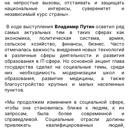
на непростые вызовы, отстаивать и защищать
национальные интересы, суверенитет и
Совет ОП КО
независимый курс страны».
Общественный штаб
В ходе выступления
Владимир Путин
осветил ряд
самых актуальных тем в таких сферах как
Члены ОП КО
экономика, политическая система, армия,
сельское хозяйство, финансы, бизнес. Часто
отмечалась важность внедрения новых технологий
Документы ОП КО
в различные сферы деятельности и развития
образования в IT-сфере. Но основной акцент глава
Регламент ОП КО
государства сделал на социальные темы, среди
них необходимость модернизации школ и
Кодекс этики ОП КО
образования, развитие медицины, а также
благоустройство крупных и малых населенных
Положения
пунктов.
Соглашения
«Мы продолжим изменения в социальной сфере,
чтобы она становилась ближе к людям, к их
Рекомендации
запросам, была более современной и
справедливой. Социальные отрасли должны
привлекать квалифицированных людей,
Порядок работы ЦОН