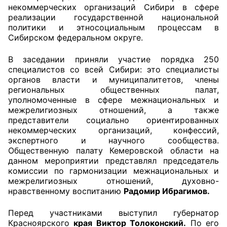
некоммерческих организаций Сибири в сфере
реализации государственной национальной
Главная
политики и этносоциальным процессам в
Сибирском федеральном округе.
Общественные советы
В заседании приняли участие порядка 250
Общественные советы при территориальных
специалистов со всей Сибири: это специалисты
органах федеральных органов
органов власти и муниципалитетов, члены
региональных общественных палат,
исполнительной власти
уполномоченные в сфере межнациональных и
межрелигиозных отношений, а также
Общественные советы по проведению
представители социально ориентированных
независимой оценки качества условий
некоммерческих организаций, конфессий,
оказания услуг
экспертного и научного сообщества.
Общественную палату Кемеровской области на
О Палате
данном мероприятии представлял председатель
комиссии по гармонизации межнациональных и
межрелигиозных отношений, духовно-
Структура Палаты
нравственному воспитанию
Радомир Ибрагимов.
Комиссии
Перед участниками выступил губернатор
Красноярского
края Виктор Толоконский.
По его
Экспертный совет ОП КО