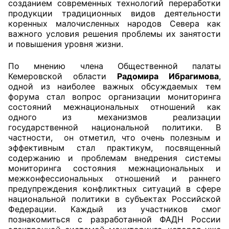
созданием современных технологий переработки
продукции традиционных видов деятельности
Аппарат ОП КО
коренных малочисленных народов Севера как
важного условия решения проблемы их занятости
УСТАВ ГКУ “АППАРАТ ОП КО”
и повышения уровня жизни.
Доходы руководителя за 2024 г.
По мнению члена Общественной палаты
Кемеровской области
Радомира Ибрагимова
,
одной из наиболее важных обсуждаемых тем
форума стал вопрос организации мониторинга
состояний межнациональных отношений как
одного из механизмов реализации
государственной национальной политики. В
частности, он отметил, что очень полезным и
эффективным стал практикум, посвященный
содержанию и проблемам внедрения системы
мониторинга состояния межнациональных и
межконфессиональных отношений и раннего
предупреждения конфликтных ситуаций в сфере
национальной политики в субъектах Российской
Федерации. Каждый из участников смог
познакомиться с разработанной ФАДН России