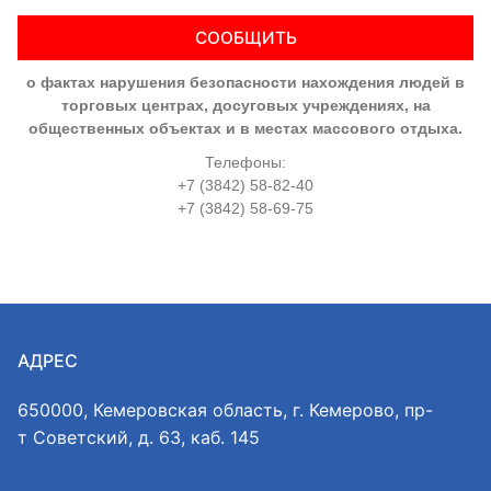
СООБЩИТЬ
о фактах нарушения безопасности нахождения людей в
торговых центрах, досуговых учреждениях, на
общественных объектах и в местах массового отдыха.
Телефоны:
+7 (3842) 58-82-40
+7 (3842) 58-69-75
АДРЕС
650000, Кемеровская область, г. Кемерово, пр-
т Советский, д. 63, каб. 145