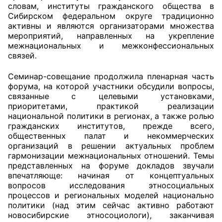
словам, институты гражданского общества в
Сибирском федеральном округе традиционно
Совет ОП КО
активны и являются организаторами множества
мероприятий, направленных на укрепление
Общественный штаб
межнациональных и межконфессиональных
связей.
Члены ОП КО
Семинар-совещание продолжила пленарная часть
Документы ОП КО
форума, на которой участники обсудили вопросы,
связанные с целевыми установками,
приоритетами, практикой реализации
Регламент ОП КО
национальной политики в регионах, а также ролью
гражданских институтов, прежде всего,
Кодекс этики ОП КО
общественных палат и некоммерческих
организаций в решении актуальных проблем
Положения
гармонизации межнациональных отношений. Темы
представленных на форуме докладов звучали
Соглашения
впечатляюще: начиная от концептуальных
вопросов исследования этносоциальных
Рекомендации
процессов и региональных моделей национально
политики (над этим сейчас активно работают
новосибирские этносоциологи), заканчивая
Порядок работы ЦОН