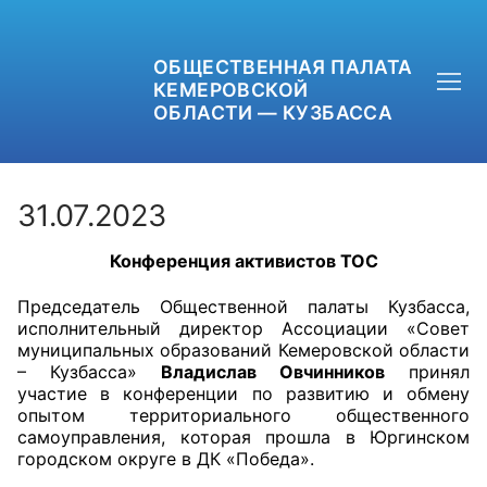
ОБЩЕСТВЕННАЯ ПАЛАТА
КЕМЕРОВСКОЙ
ОБЛАСТИ — КУЗБАССА
31.07.2023
Конференция активистов ТОС
+7 (3842) 58-82-40
Председатель Общественной палаты Кузбасса,
OPKO42@BK.RU
исполнительный директор Ассоциации «Совет
муниципальных образований Кемеровской области
ОБРАТНАЯ СВЯЗЬ
– Кузбасса»
Владислав Овчинников
принял
участие в конференции по развитию и обмену
опытом территориального общественного
самоуправления, которая прошла в Юргинском
городском округе в ДК «Победа».