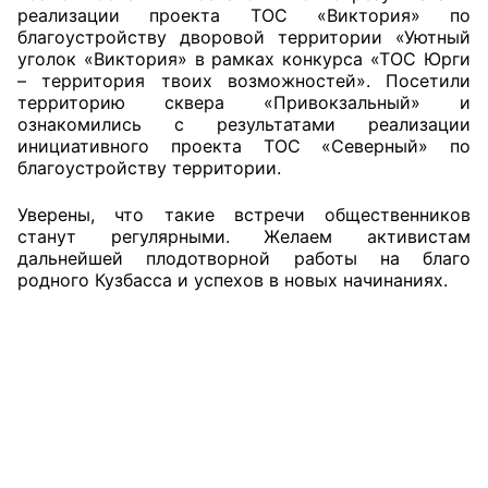
реализации проекта ТОС «Виктория» по
Аппарат ОП КО
благоустройству дворовой территории «Уютный
уголок «Виктория» в рамках конкурса «ТОС Юрги
– территория твоих возможностей». Посетили
УСТАВ ГКУ “АППАРАТ ОП КО”
территорию сквера «Привокзальный» и
ознакомились с результатами реализации
Доходы руководителя за 2024 г.
инициативного проекта ТОС «Северный» по
благоустройству территории.
Уверены, что такие встречи общественников
станут регулярными. Желаем активистам
дальнейшей плодотворной работы на благо
родного Кузбасса и успехов в новых начинаниях.