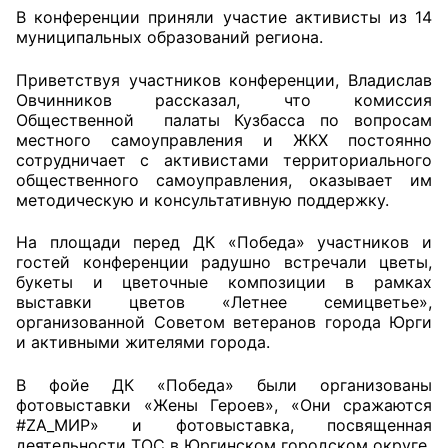
В конференции приняли участие активисты из 14
муниципальных образований региона.
Главная
Приветствуя участников конференции, Владислав
Общественные советы
Овчинников рассказал, что комиссия
Общественной палаты Кузбасса по вопросам
Общественные советы при территориальных
местного самоуправления и ЖКХ постоянно
органах федеральных органов
сотрудничает с активистами территориального
исполнительной власти
общественного самоуправления, оказывает им
методическую и консультативную поддержку.
Общественные советы по проведению
На площади перед ДК «Победа» участников и
независимой оценки качества условий
гостей конференции радушно встречали цветы,
оказания услуг
букеты и цветочные композиции в рамках
выставки цветов «Летнее семицветье»,
О Палате
организованной Советом ветеранов города Юрги
и активными жителями города.
Структура Палаты
В фойе ДК «Победа» были организованы
Комиссии
фотовыставки «Жены Героев», «Они сражаются
#ZA_MИР» и фотовыставка, посвященная
деятельности ТОС в Юргинском городском округе.
Экспертный совет ОП КО