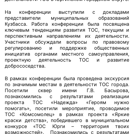
На конференции выступили с докладами
Совет ОП КО
представители муниципальных образований
Кузбасса. Работа конференции была посвящена
Общественный штаб
ключевым тенденциям развития ТОС, текущим и
перспективным направлениям их деятельности.
Члены ОП КО
Участники обсуждали вопросы по правовому
регулированию и поддержке общественных
Документы ОП КО
инициатив органами местного самоуправления,
проектную деятельность ТОС и развитие
Регламент ОП КО
добрососедства.
Кодекс этики ОП КО
В рамках конференции была проведена экскурсия
по значимым местам в деятельности ТОС города.
Посетили сквер имени Г.В. Басырова,
Положения
познакомились с результатами реализации
проекта ТОС «Надежда» «Героям нужно
Соглашения
помогать», посетили мероприятие, проводимое
ТОС «Комсомолец» в рамках проекта «Яркие
Рекомендации
краски детства», победившего в муниципальном
конкурсе «ТОС Юрги – территория твоих
Порядок работы ЦОН
возможностей». Познакомились с результатами