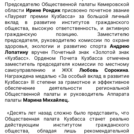
Председателю Общественной палаты Кемеровской
области
Ирине Рондик
присвоено почетное звание
Главная
«Лауреат премии Кузбасса» за большой личный
вклад в развитие институтов гражданского
Общественные советы
общества, высокую ответственность, и активную
гражданскую позицию. Заместителю
Общественные советы при территориальных
председателя, руководителю комиссии по охране
органах федеральных органов
здоровья, экологии и развитию спорта
Андрею
Лопатину
вручен Почетный знак «Золотой знак
исполнительной власти
«Кузбасс». Орденом Почета Кузбасса отмечена
заместитель председателя комиссии по местному
Общественные советы по проведению
самоуправлению и ЖКХ
Любовь Сорокина
.
независимой оценки качества условий
Награждена медалью «За особый вклад в развитие
оказания услуг
Кузбасса» III степени за грамотное и эффективное
обеспечение деятельности региональной
Общественной палаты и руководитель Аппарата
О Палате
палаты
Марина Михайлец.
Структура Палаты
«Десять лет назад сложно было представить, что
Общественная палата Кузбасса станет реально
Комиссии
действующим институтом гражданского
общества, обладая лишь рекомендательной
Экспертный совет ОП КО