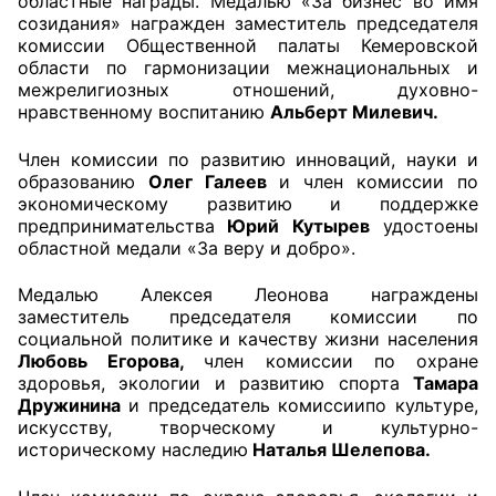
областные награды. Медалью «За бизнес во имя
созидания» награжден заместитель председателя
комиссии Общественной палаты Кемеровской
области по гармонизации межнациональных и
межрелигиозных отношений, духовно-
нравственному воспитанию
Альберт Милевич.
Член комиссии по развитию инноваций, науки и
образованию
Олег Галеев
и член комиссии по
экономическому развитию и поддержке
предпринимательства
Юрий Кутырев
удостоены
областной медали «За веру и добро».
Медалью Алексея Леонова награждены
заместитель председателя комиссии по
социальной политике и качеству жизни населения
Любовь Егорова,
член комиссии по охране
здоровья, экологии и развитию спорта
Тамара
Дружинина
и председатель комиссиипо культуре,
искусству, творческому и культурно-
историческому наследию
Наталья Шелепова.