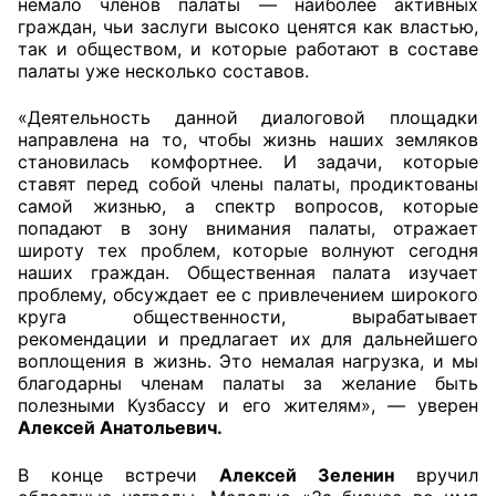
немало членов палаты — наиболее активных
граждан, чьи заслуги высоко ценятся как властью,
Аппарат ОП КО
так и обществом, и которые работают в составе
палаты уже несколько составов.
УСТАВ ГКУ “АППАРАТ ОП КО”
«Деятельность данной диалоговой площадки
Доходы руководителя за 2024 г.
направлена на то, чтобы жизнь наших земляков
становилась комфортнее. И задачи, которые
ставят перед собой члены палаты, продиктованы
самой жизнью, а спектр вопросов, которые
попадают в зону внимания палаты, отражает
широту тех проблем, которые волнуют сегодня
наших граждан. Общественная палата изучает
проблему, обсуждает ее с привлечением широкого
круга общественности, вырабатывает
рекомендации и предлагает их для дальнейшего
воплощения в жизнь. Это немалая нагрузка, и мы
благодарны членам палаты за желание быть
полезными Кузбассу и его жителям», — уверен
Алексей Анатольевич.
В конце встречи
Алексей Зеленин
вручил