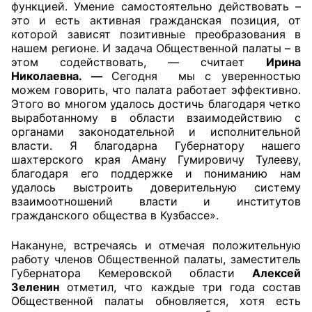
функцией. Умение самостоятельно действовать –
это и есть активная гражданская позиция, от
Совет ОП КО
которой зависят позитивные преобразования в
нашем регионе. И задача Общественной палаты – в
Общественный штаб
этом содействовать, — считает
Ирина
Николаевна. —
Сегодня мы с уверенностью
можем говорить, что палата работает эффективно.
Члены ОП КО
Этого во многом удалось достичь благодаря четко
выработанному в области взаимодействию с
Документы ОП КО
органами законодательной и исполнительной
власти. Я благодарна Губернатору нашего
Регламент ОП КО
шахтерского края Аману Гумировичу Тулееву,
благодаря его поддержке и пониманию нам
Кодекс этики ОП КО
удалось выстроить доверительную систему
взаимоотношений власти и институтов
Положения
гражданского общества в Кузбассе».
Соглашения
Накануне, встречаясь и отмечая положительную
работу членов Общественной палаты, заместитель
Рекомендации
Губернатора Кемеровской области
Алексей
Зеленин
отметил, что каждые три года состав
Общественной палаты обновляется, хотя есть
Порядок работы ЦОН