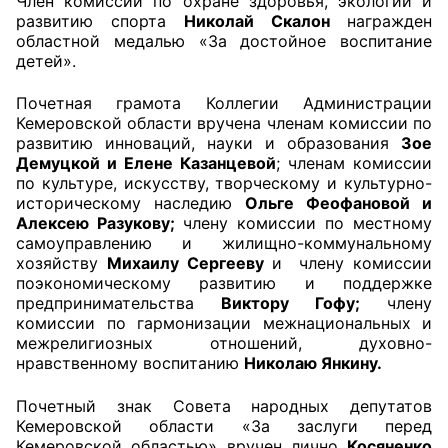
Член комиссии по охране здоровья, экологии и
развитию спорта
Николай Скалон
награжден
областной медалью «За достойное воспитание
детей».
Почетная грамота Коллегии Администрации
Кемеровской области вручена членам комиссии по
развитию инноваций, науки и образования
Зое
Демуцкой и Елене Казанцевой
; членам комиссии
по культуре, искусству, творческому и культурно-
историческому наследию
Ольге Феофановой и
Алексею Разукову;
члену комиссии по местному
самоуправлению и жилищно-коммунальному
хозяйству
Михаилу Сергееву
и члену комиссии
поэкономическому развитию и поддержке
предпринимательства
Виктору Гофу;
члену
комиссии по гармонизации межнациональных и
межрелигиозных отношений, духовно-
нравственному воспитанию
Николаю Янкину.
Почетный знак Совета народных депутатов
Кемеровской области «За заслуги перед
Кемеровской областью» вручен лично
Косяненко