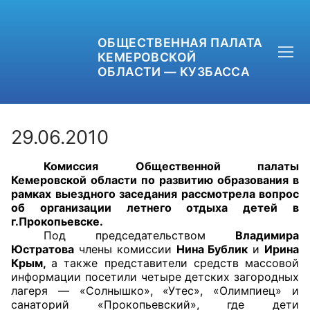
ОБЩЕСТВЕННАЯ ПАЛАТА
КЕМЕРОВСКОЙ
ОБЛАСТИ — КУЗБАССА
29.06.2010
Комиссия Общественной палаты
+7 (3842) 58-82-40
Кемеровской области по развитию образования в
рамках выездного заседания рассмотрела вопрос
OPKO42@BK.RU
об организации летнего отдыха детей в
г.Прокопьевске.
Под председательством
Владимира
ОБРАТНАЯ СВЯЗЬ
Юстратова
члены комиссии
Нина Бублик
и
Ирина
Крым,
а также представители средств массовой
информации посетили четыре детских загородных
лагеря — «Солнышко», «Утес», «Олимпиец» и
санаторий «Прокопьевский», где дети