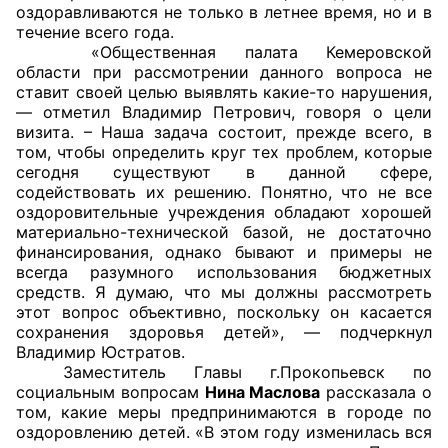
оздоравливаются не только в летнее время, но и в
течение всего года.
Главная
«Общественная палата Кемеровской
области при рассмотрении данного вопроса не
Общественные советы
ставит своей целью выявлять какие-то нарушения,
— отметил Владимир Петрович, говоря о цели
Общественные советы при территориальных
визита. – Наша задача состоит, прежде всего, в
том, чтобы определить круг тех проблем, которые
органах федеральных органов
сегодня существуют в данной сфере,
исполнительной власти
содействовать их решению. Понятно, что не все
оздоровительные учреждения обладают хорошей
Общественные советы по проведению
материально-технической базой, не достаточно
независимой оценки качества условий
финансирования, однако бывают и примеры не
всегда разумного использования бюджетных
оказания услуг
средств. Я думаю, что мы должны рассмотреть
этот вопрос объективно, поскольку он касается
О Палате
сохранения здоровья детей», — подчеркнул
Владимир Юстратов.
Структура Палаты
Заместитель Главы г.Прокопьевск по
социальным вопросам
Нина Маслова
рассказала о
Комиссии
том, какие меры предпринимаются в городе по
оздоровлению детей. «В этом году изменилась вся
Экспертный совет ОП КО