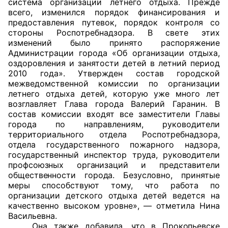
система организации летнего отдыха. Прежде
всего, изменился порядок финансирования и
Совет ОП КО
предоставления путевок, порядок контроля со
стороны Роспотребнадзора. В свете этих
изменений было принято распоряжение
Общественный штаб
Администрации города «Об организации отдыха,
оздоровления и занятости детей в летний период
Члены ОП КО
2010 года». Утвержден состав городской
межведомственной комиссии по организации
Документы ОП КО
летнего отдыха детей, которую уже много лет
возглавляет Глава города Валерий Гаранин. В
Регламент ОП КО
состав комиссии входят все заместители Главы
города по направлениям, руководители
Кодекс этики ОП КО
территориального отдела Роспотребнадзора,
отдела государственного пожарного надзора,
государственный инспектор труда
, руководители
Положения
профсоюзных организаций и представители
общественности города.
Безусловно, принятые
Соглашения
меры способствуют тому, что работа по
организации детского отдыха детей ведется на
Рекомендации
качественно высоком уровне», — отметила Нина
Васильевна.
Порядок работы ЦОН
Она также добавила, что в Прокопьевске