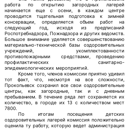
работа по открытию загородных лагерей
Аппарат ОП КО
начинается еще с осени, в каждом центре
проводится тщательная подготовка к зимней
УСТАВ ГКУ “АППАРАТ ОП КО”
консервации, определяется объем работ на
следующий год, исходя из предписаний
Роспотребнадзора, Пожнадзора и других ведомств.
Доходы руководителя за 2024 г.
Большое внимание уделяется совершенствованию
материально-технической базы оздоровительных
учреждений, укомплектованности
противопожарными с
редствами, проведению
профилактических санитарно-
эпидемиологических
мероприятий.
Кроме того, членов комиссии приятно удивил
тот факт, что, несмотря на все сложности,
Прокопьевск сохранил все свои оздоровительные
центры, как загородные, так и с дневным
пребыванием. В течение ряда лет сохраняется их
количество, в городе их 13 с количеством мест
7800.
По итогам посещения детских
оздоровительных лагерей комиссия положительно
оценила ту работу, которую ведет администрация