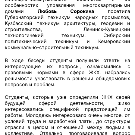
особенностях управления многоквартирными
домами
Любовь Сорокина
посетила
Главная
Губернаторский техникум народных промыслов,
Кузбасский техникум архитектуры, геодезии и
Общественные советы
строительства, Ленинск-Кузнецкий
технологичекий техникум, Сибирский
Общественные советы при территориальных
политехнический техникум и Кемеровский
органах федеральных органов
коммунально-строительный техникум.
исполнительной власти
В ходе беседы студенты получили ответы на
интересующие их вопросы, ознакомились с
Общественные советы по проведению
правовыми нормами в сфере ЖКХ, набрались
независимой оценки качества условий
решимости участвовать в решении общедомовых
оказания услуг
вопросов и проблем.
О Палате
Студенты, которые уже определили ЖКХ своей
будущей сферой деятельности, живо
Структура Палаты
интересовались спецификой предстоящей им
работы. Молодежь интересовало очень многое, от
условий труда и заработной платы, до структуры
Комиссии
отрасли в целом и отношений между людьми в
коллективе. Отдельно проговаривался вопрос
Экспертный совет ОП КО