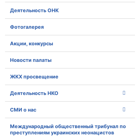
Аппарат ОП КО
Деятельность ОНК
УСТАВ ГКУ “АППАРАТ ОП КО”
Фотогалерея
Доходы руководителя за 2024 г.
Акции, конкурсы
Новости палаты
ЖКХ просвещение
Деятельность НКО
СМИ о нас
Международный общественный трибунал по
преступлениям украинских неонацистов