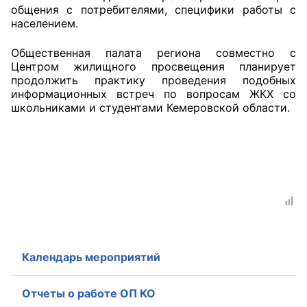
общения с потребителями, специфики работы с
населением.
Совет ОП КО
Общественная палата региона совместно с
Общественный штаб
Центром жилищного просвещения планирует
продолжить практику проведения подобных
Члены ОП КО
информационных встреч по вопросам ЖКХ со
школьниками и студентами Кемеровской области.
Документы ОП КО
Регламент ОП КО
Кодекс этики ОП КО
Положения
Соглашения
Календарь мероприятий
Рекомендации
Отчеты о работе ОП КО
Порядок работы ЦОН