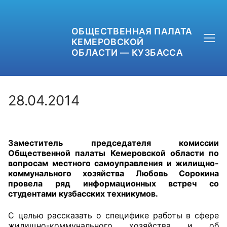
ОБЩЕСТВЕННАЯ ПАЛАТА
КЕМЕРОВСКОЙ
ОБЛАСТИ — КУЗБАССА
28.04.2014
+7 (3842) 58-82-40
Заместитель председателя комиссии
OPKO42@BK.RU
Общественной палаты Кемеровской области по
вопросам местного самоуправления и жилищно-
ОБРАТНАЯ СВЯЗЬ
коммунального хозяйства Любовь Сорокина
провела ряд информационных встреч со
студентами кузбасских техникумов.
С целью рассказать о специфике работы в сфере
жилищно-коммунального хозяйства и об