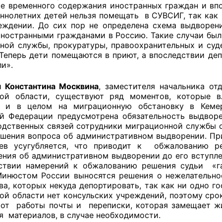
е временного содержания иностранных граждан и вп
ППАРАТ ОП КО”
ннолетних детей нельзя помещать в СУВСИГ, так как 
еждении. До сих пор не определена схема выдворен
одителя за 2024 г.
иностранными гражданами в Россию. Такие случаи был
ной службы, прокуратуры, правоохранительных и су
 Теперь дети помещаются в приют, а впоследствии деп
и».
 Константина Москвина
, заместителя начальника о
кой области, существуют ряд моментов, которые в
а и в целом на миграционную обстановку в Кемеро
й Федерации предусмотрена обязательность выдворе
одственных связей сотрудники миграционной службы 
ешения вопроса об административном выдворении. При
цев усугубляется, что приводит к обжалованию р
ения об административном выдворении до его вступле
ствии намерений к обжалованию решения судьи «г
Минюстом России выносятся решения о нежелательно
ва, которых некуда депортировать, так как ни одно го
ой области нет консульских учреждений, поэтому сро
 от работы почты и переписки, которая замещает 
я материалов, в случае необходимости.