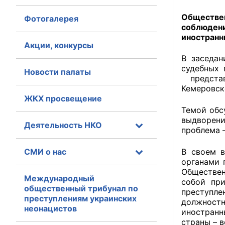
Обществе
Фотогалерея
Главная
соблюдени
иностранн
Общественные с
Акции, конкурсы
В заседа
Общественные
судебных 
Новости палаты
исполнительн
представи
Кемеровск
ЖКХ просвещение
Общественные
Темой обс
оказания усл
выдворени
Деятельность НКО
проблема 
О Палате
СМИ о нас
В своем 
Структура Пала
органами 
Обществен
Комиссии
Международный
собой при
общественный трибунал по
преступл
преступлениям украинских
Экспертный с
должностн
неонацистов
иностранн
Совет ОП КО
страны – 