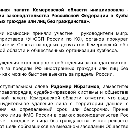
нная палата Кемеровской области инициировала
и законодательства Российской Федерации в Кузб
ых граждан или лиц без гражданства».
оветы
нии комиссии приняли участие руководители мигр
 советы при территориальных органах федеральных о
приставов (УФССП России по КО), органов прокура
ой власти
тели Совета народных депутатов Кемеровской обла
ой области и общественных организаций Кузбасса.
 советы по проведению независимой оценки качества
уждения стал вопрос о соблюдении законодательства 
уг
я за пределы РФ иностранных граждан или лиц без
– как можно быстрее выехать за пределы России.
вступительном слове
Радомир Ибрагимов
, заместит
ты
правопорядка, судебно-правовой системы и обществе
ной палаты Кемеровской области, отметил, что выд
нудительное удаление лица с территории данной 
ения на определенный срок или бессрочно. Прини
овет ОП КО
ого лица ФМС России в рамках законодательства Ро
ые граждане и лица без гражданства, и как решает
вот цель собравшихся на выездном заседании Обществ