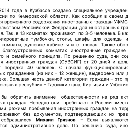
й штаб
2014 года в Кузбассе создано специальное учрежде
ии по Кемеровской области. Как сообщил в своем
я временного содержания иностранных граждан УФМС Р
ельством Российской Федерации для иностранных гра
я. Так, в 13 комнатах проживают по 3-5 человека. В 
О
рикроватные тумбочки, столы, шкафы для одежды и
 комнаты, душевые кабинеты и столовая. Также обо
 КО
 благоустроенных комнатах иностранные граждане 
го и семейного принципа. По решению суда, они с
 ОП КО
я иностранных граждан (СУВСИГ) от 20 дней и дол
ет порядка 40 человек. С начала функционирован
ых гражданина (из них – 12 женщин), выдворено или
ека. Большая часть данной категории граждан – это п
юзных республик – Таджикистана, Киргизии и Узбеки
 бы обратить внимание общественности на ряд ак
и
ых граждан. Нередко они пребывают в России вмес
ми режима пребывания иностранных граждан на тер
оты ЦОН
роживают без документов, подтверждающих их прав
 собравшихся
Михаил Грязнов
. – Если выявляютс
тся административное дело. По решению суда, ин