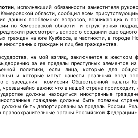
потин
, исполняющий обязанности заместителя руков
 Кемеровской области, сообщил всем присутствующим, 
ия данных проблемных вопросов, возникающих в пр
ии по Кемеровской области и структурных подраз
предложил рассмотреть вопрос о создании еще одного
ых граждан на юге Кузбасса, в частности, в городе 
я иностранных граждан и лиц без гражданства.
осударства, на мой взгляд, заключается в жестком
выдворению за ее пределы преступных элементов из
твенной политики, если лица, которые для общес
говцы) и которые могут нанести реальный вред ро
ного заседания комиссии Общественной палаты К
, чрезвычайно важно: что в нашей стране происходит, 
ударстве должны находиться иностранные граждане
иностранные граждане должны быть полезны стране
, должны быть депортированы за пределы России. Реа
а правоохранительные органы Российской Федерации»