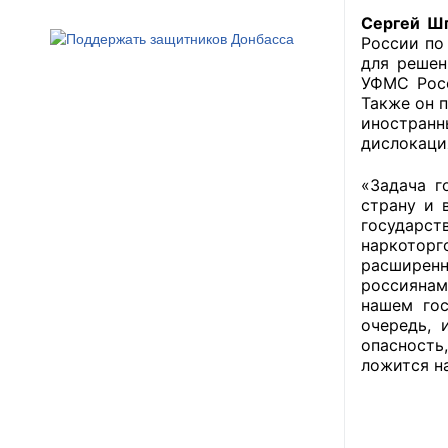
Сергей Ш
России по
для решен
УФМС Росс
Также он 
иностранн
дислокаци
«Задача г
страну и 
государс
наркотор
расширен
россиянам
нашем гос
очередь, 
опасность
ложится н