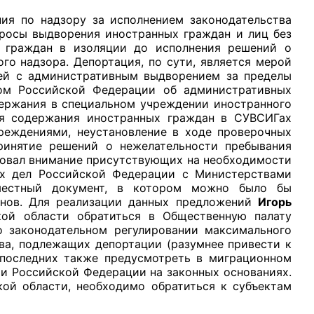
ния по надзору за исполнением законодательства
росы выдворения иностранных граждан и лиц без
х граждан в изоляции до исполнения решений о
о надзора. Депортация, по сути, является мерой
жей с административным выдворением за пределы
ом Российской Федерации об административных
держания в специальном учреждении иностранного
ия содержания иностранных граждан в СУВСИГах
реждениями, неустановление в ходе проверочных
принятие решений о нежелательности пребывания
ировал внимание присутствующих на необходимости
ых дел Российской Федерации с Министерствами
вместный документ, в котором можно было бы
анов. Для реализации данных предложений
Игорь
ой области обратиться в Общественную палату
 законодательном регулировании максимального
ва, подлежащих депортации (разумнее привести к
 последних также предусмотреть в миграционном
и Российской Федерации на законных основаниях.
кой области, необходимо обратиться к субъектам