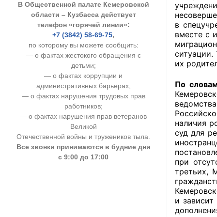
В Общественной палате Кемеровской
учреждени
УСТАВ ГКУ “А
несоверше
области – Кузбасса действует
в спецучр
телефон «горячей линии»:
Доходы руков
вместе с 
+7 (3842) 58-69-75
,
миграцион
по которому вы можете сообщить:
ситуации.
— о фактах жестокого обращения с
их родител
детьми;
— о фактах коррупции и
По словам
административных барьерах;
Кемеровс
— о фактах нарушения трудовых прав
ведомств
работников;
Российско
— о фактах нарушения прав ветеранов
наличия р
Великой
суд для р
Отечественной войны и тружеников тыла.
иностран
Все звонки принимаются в будние дни
постановл
с 9:00 до 17:00
при отсут
третьих, 
гражданст
Кемеровск
и зависит
дополнени