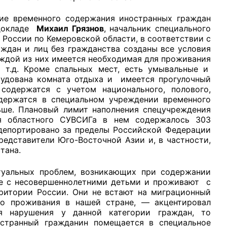
ние временного содержания иностранных граждан
 докладе
Михаил Грязнов
, начальник специального
оссии по Кемеровской области, в соответствии с
ждан и лиц без гражданства созданы все условия
каждой из них имеется необходимая для проживания
 т.д. Кроме спальных мест, есть умывальные и
рудована комната отдыха и имеется прогулочный
содержатся с учетом национального, полового,
одержатся в специальном учреждении временного
ьше. Плановый лимит наполнения спецучреждения
ия областного СУВСИГа в нем содержалось 303
 депортировано за пределы Российской Федерации
редставители Юго-Восточной Азии и, в частности,
стана.
туальных проблем, возникающих при содержании
те с несовершеннолетними детьми и проживают с
ритории России. Они не встают на миграционный
о проживания в нашей стране, — акцентировал
я нарушения у данной категории граждан, то
остранный гражданин помещается в специальное