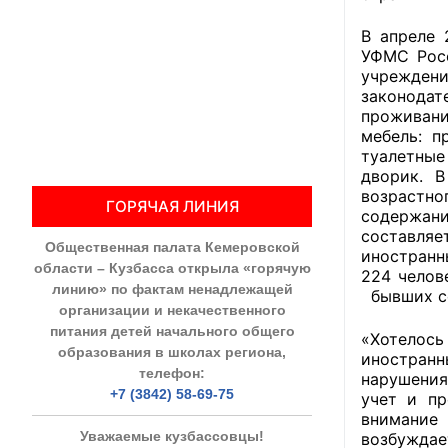
Общественны
В апреле 
УФМС Росс
учреждени
Члены ОП КО
законодат
проживани
Документы ОП К
мебель: п
туалетные
Регламент ОП
дворик. В
возрастно
ГОРЯЧАЯ ЛИНИЯ
Кодекс этики
содержани
составля
Общественная палата Кемеровской
Положения
иностранн
области – Кузбасса открыла «горячую
224 челов
линию» по фактам ненадлежащей
бывших со
Соглашения
организации и некачественного
питания детей начального общего
«Хотелось
Рекомендаци
образования в школах региона,
иностранн
телефон:
нарушения
Порядок раб
+7 (3842) 58-69-75
учет и п
внимание
Аппарат ОП КО
Уважаемые кузбассовцы!
возбуждае