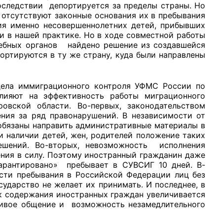
оследствии депортируется за пределы страны. Но
отсутствуют законные основания их в пребывания
ия именно несовершеннолетних детей, прибывших
и в нашей практике. Но в ходе совместной работы
дебных органов найдено решение из создавшейся
ортируются в ту же страну, куда были направлены
тдела иммиграционного контроля УФМС России по
лияют на эффективность работы миграционного
вской области. Во-первых, законодательством
ния за ряд правонарушений. В независимости от
обязаны направить административные материалы в
 наличии детей, жен, родителей положение таких
ешений. Во-вторых, невозможность исполнения
ния в силу. Поэтому иностранный гражданин даже
арантировано» пребывает в СУВСИГ 10 дней. В-
сти пребывания в Российской Федерации лиц без
сударство не желает их принимать. И последнее, в
к содержания иностранных граждан увеличивается
живое общение и возможность незамедлительного