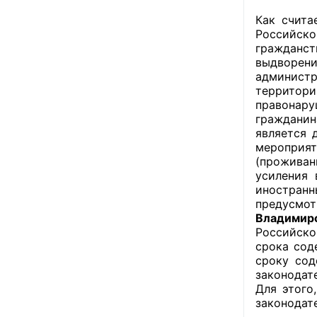
Как счит
Российско
гражданст
выдворени
администр
территор
правонару
гражданин
является 
мероприят
(проживан
усиления 
иностран
предусмот
Владимир
Российско
срока сод
сроку сод
законодат
Для этого
законодат