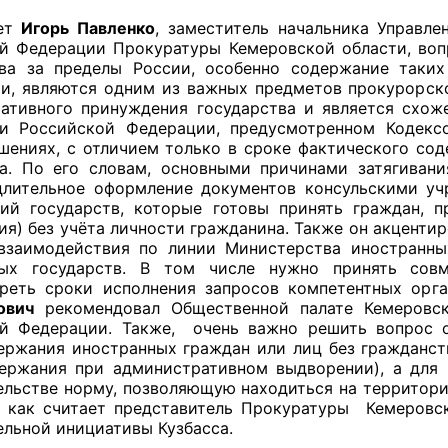
ает
Игорь Павленко
, заместитель начальника Управле
й Федерации Прокуратуры Кемеровской области, воп
ва за пределы России, особенно содержание таки
и, являются одним из важных предметов прокурорског
ативного принуждения государства и является схо
ии Российской Федерации, предусмотренном Кодекс
шениях, с отличием только в сроке фактического со
а. По его словам, основными причинами затягиван
длительное оформление документов консульскими уч
ий государств, которые готовы принять граждан, 
ия) без учёта личности гражданина. Также он акцент
взаимодействия по линии Министерства иностранн
ных государств. В том числе нужно принять со
реть сроки исполнения запросов компетентных орг
ович
рекомендовал Общественной палате Кемеровск
й Федерации. Также, очень важно решить вопрос о
ержания иностранных граждан или лиц без гражданст
ержания при административном выдворении), а для
ельстве норму, позволяющую находиться на территори
, как считает представитель Прокуратуры Кемеровс
ельной инициативы Кузбасса.