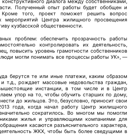
 конструктивного диалога между собственниками,
асти. Полученный опыт работы будет обобщен и
. Кроме того, проект поможет решить вопрос
х мероприятий Центра жилищного просвещения
иву кузбасской общественности.
ых проблем: обеспечить прозрачность работы
мостоятельно контролировать их деятельность,
ец, повысить уровень грамотности собственников
 люди могли понимать все процессы работы УК», —
уда берутся те или иные платежи, каким образом
и т.д., рождает массовые недовольства граждан,
вышестоящие инстанции, в том числе и в Центр
елаем упор на то, чтобы обучить старших по дому,
ести до жильцов. Это, безусловно, приносит свои
2013 года, когда начал работу Центр жилищного
значительно сократилось. Во многом мы помогли
нниками жилья и управляющими компаниями для
обращения касаются разъяснительного характера,
 деятельность ЖКХ, чтобы быть более сведущими в