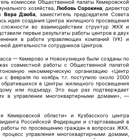
атель комиссии Общественной палаты Кемеровской
унального хозяйства,
Любовь Сорокина
, директор
 и
Вера Дзюба
, заместитель председателя Совета
лась идея создания Центра жилищного просвещения
и сложности во взаимодействии структур ЖКХ и
ставили первые результаты работы центров в двух
енения в работе управляющих компаний (УК) и
рганов
нной деятельности сотрудников Центров.
асса — Кемерово и Новокузнецке были созданы по
 условий
ках совместной работы с Общественной палатой
тономную некоммерческую организацию «Центр
 с февраля по ноябрь т.г. поступило около 2000
и обратившихся в Центры жилищного просвещения
дому или подъезду. Это еще раз подтверждает
их в управлении многоквартирными домами», —
Кемеровской области» и Кузбасского центра
езидента Российской Федерации и стартовавший в
 работы по просвещению граждан в вопросах ЖКХ.
в процесс управления многоквартирными домами,