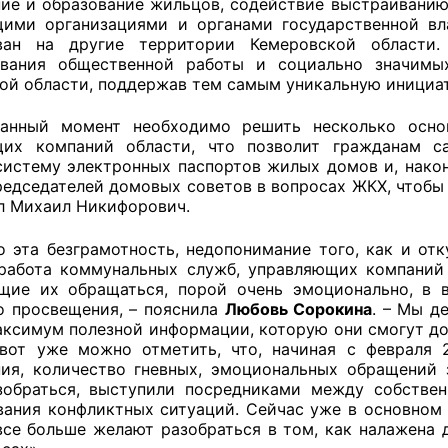
ие и образование жильцов, содействие выстраиванию
ими организациями и органами государственной вл
й штаб
ван на другие территории Кемеровской области
ования общественной работы и социально значимы
ой области, поддержав тем самым уникальную инициат
О
ый момент необходимо решить несколько основн
их компаний области, что позволит гражданам са
систему электронных паспортов жилых домов и, након
 КО
редседателей домовых советов в вопросах ЖКХ, чтобы
л Михаил Никифорович.
 ОП КО
та безграмотность, недопонимание того, как и отк
работа коммунальных служб, управляющих компаний 
щие их обращаться, порой очень эмоционально, в 
 просвещения, – пояснила
Любовь Сорокина
. – Мы д
аксимум полезной информации, которую они смогут дон
и
вот уже можно отметить, что, начиная с февраля 
ия, количество гневных, эмоциональных обращений 
оты ЦОН
зобраться, выступили посредниками между собстве
вания конфликтных ситуаций. Сейчас уже в основном 
 все больше желают разобраться в том, как налажена