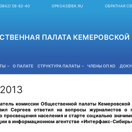
(3842) 58-82-40
OPKO42@BK.RU
ОБРАТНАЯ С
СТВЕННАЯ ПАЛАТА КЕМЕРОВСКОЙ 
ЕТЫ
О ПАЛАТЕ
СТРУКТУРА ПАЛАТЫ
ЧЛЕНЫ ОП КО
ДОКУ
.2013
OPKO42@BK.RU
атель комиссии Общественной палаты Кемеровской о
ил Сергеев ответил на вопросы журналистов о п
 просвещения населения и старте социально значимог
ии в информационном агентстве «Интерфакс-Сибирь