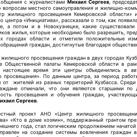
бщения с журналистами
Михаил Сергеев
, председ
о вопросам местного самоуправления и жилищно-комм
тр жилищного просвещения Кемеровской области»
го центра «Инициатива», рассказали о том, как появи
оветы
е, а потом и в Новокузнецке, какие существовал
иков жилья, которые необходимо было разрешить, пред
их городах области и отметили положительные изм
 советы при территориальных органах федеральных о
 обращений граждан, достигнутые благодаря обществе
ой власти
илищного просвещения граждан в двух городах Кузб
 советы по проведению независимой оценки качества
е Общественной палаты Кемеровской области в рам
уг
В настоящее время эти центры объединились в ав
 просвещения». По данным центра, за период работы
 от жителей из разных территорий Кузбасса. Сред
раждане отмечали, что они являются старшими по 
мость просвещения и обучения граждан, участвующ
ты
ихаил Сергеев
.
ый проект АНО «Центр жилищного просвещения 
ва» «Кто в доме хозяин», поддержанный грантом пр
овет ОП КО
нешнего года, стал логическим продолжением начатой
правлен на создание системы вовлечения граждан 