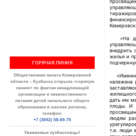
просвещен
управляющ
Общественны
тиражиро
финансир
Члены ОП КО
Кемеровск
Документы ОП К
«На данн
управляющ
внедрить 
Регламент ОП
жилья и п
подчеркну
ГОРЯЧАЯ ЛИНИЯ
Кодекс этики
Общественная палата Кемеровской
«Именно э
Положения
налажена 
области – Кузбасса открыла «горячую
заставляю
линию» по фактам ненадлежащей
Соглашения
жилищного
организации и некачественного
дать им м
питания детей начального общего
Рекомендаци
плоды. И 
образования в школах региона,
просвещен
телефон:
Порядок раб
людям ра
+7 (3842) 58-69-75
урегулиро
Аппарат ОП КО
т.е. люди
Уважаемые кузбассовцы!