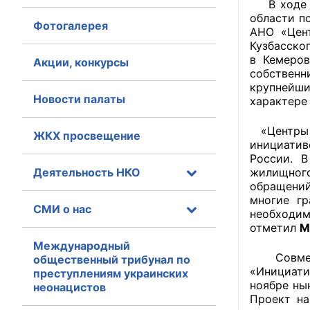
В ходе о
области п
Фотогалерея
Главная
АНО «Цен
Кузбасско
Общественные с
в Кемеров
Акции, конкурсы
собственн
крупнейш
Общественные
Новости палаты
характере
исполнительн
«Центры ж
ЖКХ просвещение
Общественные
инициатив
оказания усл
России. 
Деятельность НКО
жилищного
О Палате
обращений
многие г
СМИ о нас
необходи
Структура Пала
отметил
М
Комиссии
Международный
Совместн
общественный трибунал по
«Инициати
преступлениям украинских
Экспертный с
ноябре ны
неонацистов
Проект на
Совет ОП КО