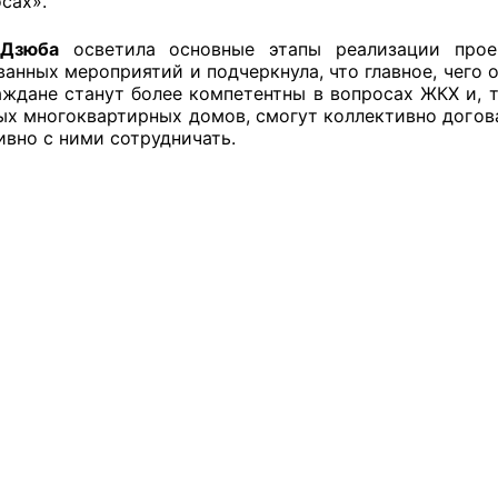
сах».
ППАРАТ ОП КО”
зюба
осветила основные этапы реализации прое
ванных мероприятий и подчеркнула, что главное, чего 
одителя за 2024 г.
раждане станут более компетентны в вопросах ЖКХ и,
ых многоквартирных домов, смогут коллективно дого
ивно с ними сотрудничать.