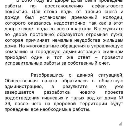
работы по восстановлению асфальтового
покрытия. Для стока воды от таяния снега и
Главная
дождя был установлен дренажный колодец,
которого оказалось недостаточно, так как в этот
Общественные советы
двор стекает вода со всего квартала. В результате
во дворе постоянно образуется огромная лужа,
Общественные советы при территориальных
которая причиняет немалые неудобства жильцам
органах федеральных органов
дома. На многократные обращения в управляющую
исполнительной власти
компанию и городскую администрацию жильцам
приходил один и тот же ответ – провести
исправительные работы за собственный счет.
Общественные советы по проведению
независимой оценки качества условий
Разобравшись с данной ситуацией,
оказания услуг
Общественная палата обратилась в областную
администрацию, в результате чего уже
О Палате
завершается разработка нового проекта
водоотведения ливневых и талых вод от дома №
Структура Палаты
36, после чего на дворовой территории будут
проведены все необходимые работы.
Комиссии
Экспертный совет ОП КО