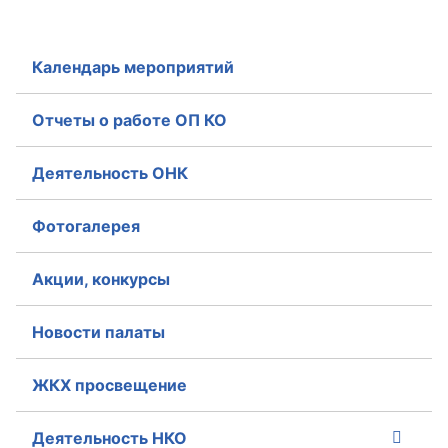
Совет ОП КО
Календарь мероприятий
Общественный штаб
Отчеты о работе ОП КО
Члены ОП КО
Деятельность ОНК
Документы ОП КО
Регламент ОП КО
Фотогалерея
Кодекс этики ОП КО
Акции, конкурсы
Положения
Новости палаты
Соглашения
ЖКХ просвещение
Рекомендации
Порядок работы ЦОН
Деятельность НКО