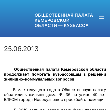
ОБЩЕСТВЕННАЯ ПАЛАТА
КЕМЕРОВСКОЙ
ОБЛАСТИ — КУЗБАССА
25.06.2013
+7 (3842) 58-82-40
Общественная палата Кемеровской области
OPKO42@BK.RU
продолжает помогать кузбассовцам в решении
жилищно-коммунальных вопросов.
ОБРАТНАЯ СВЯЗЬ
В мае текущего года в Общественную палату
обратились жильцы дома № 36 по улице 40 лет
ВЛКСМ города Новокузнецк с просьбой о помощи.
В 2010 году во дворе дома были проведены