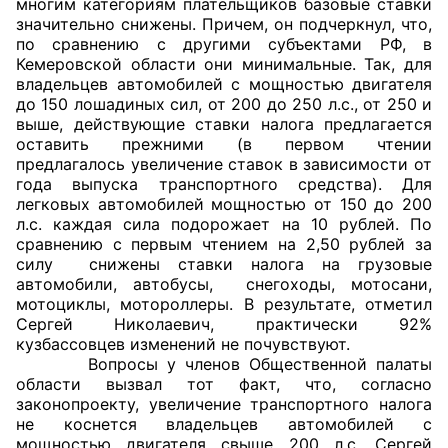
многим категориям плательщиков базовые ставки
значительно снижены. Причем, он подчеркнул, что,
Совет ОП КО
по сравнению с другими субъектами РФ, в
Кемеровской области они минимальные. Так, для
владельцев автомобилей с мощностью двигателя
Общественный штаб
до 150 лошадиных сил, от 200 до 250 л.с., от 250 и
выше, действующие ставки налога предлагается
Члены ОП КО
оставить прежними (в первом чтении
предлагалось увеличение ставок в зависимости от
Документы ОП КО
года выпуска транспортного средства). Для
легковых автомобилей мощностью от 150 до 200
Регламент ОП КО
л.с. каждая сила подорожает на 10 рублей. По
сравнению с первым чтением на 2,50 рублей за
Кодекс этики ОП КО
силу снижены ставки налога на грузовые
автомобили, автобусы, снегоходы, мотосани,
мотоциклы, мотороллеры. В результате, отметил
Положения
Сергей Николаевич, практически 92%
кузбассовцев изменений не почувствуют.
Соглашения
Вопросы у членов Общественной палаты
области вызвал тот факт, что, согласно
Рекомендации
законопроекту, увеличение транспортного налога
не коснется владельцев автомобилей с
Порядок работы ЦОН
мощностью двигателя свыше 200 л.с. Сергей