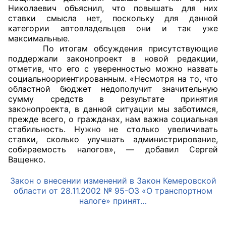
Николаевич объяснил, что повышать для них
Аппарат ОП КО
ставки смысла нет, поскольку для данной
категории автовладельцев они и так уже
УСТАВ ГКУ “АППАРАТ ОП КО”
максимальные.
По итогам обсуждения присутствующие
поддержали законопроект в новой редакции,
Доходы руководителя за 2024 г.
отметив, что его с уверенностью можно назвать
социальноориентированным. «Несмотря на то, что
областной бюджет недополучит значительную
сумму средств в результате принятия
законопроекта, в данной ситуации мы заботимся,
прежде всего, о гражданах, нам важна социальная
стабильность. Нужно не столько увеличивать
ставки, сколько улучшать администрирование,
собираемость налогов», — добавил Сергей
Ващенко.
Закон о внесении изменений в Закон Кемеровской
области от 28.11.2002 № 95-ОЗ «О транспортном
налоге» принят…