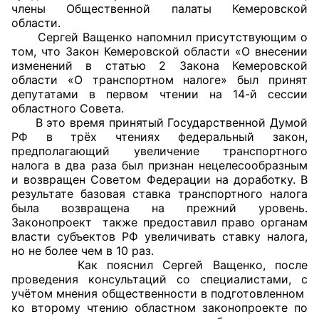
члены Общественной палаты Кемеровской
области.
Главная
Сергей Ващенко напомнил присутствующим о
том, что Закон Кемеровской области «О внесении
Общественные советы
изменений в статью 2 Закона Кемеровской
области «О транспортном налоге» был принят
Общественные советы при территориальных
депутатами в первом чтении на 14-й сессии
областного Совета.
органах федеральных органов
В это время принятый Государственной Думой
исполнительной власти
РФ в трёх чтениях федеральный закон,
предполагающий увеличение транспортного
Общественные советы по проведению
налога в два раза был признан нецелесообразным
независимой оценки качества условий
и возвращен Советом Федерации на доработку. В
результате базовая ставка транспортного налога
оказания услуг
была возвращена на прежний уровень.
Законопроект также предоставил право органам
О Палате
власти субъектов РФ увеличивать ставку налога,
но не более чем в 10 раз.
Структура Палаты
Как пояснил Сергей Ващенко, после
проведения консультаций со специалистами, с
Комиссии
учётом мнения общественности в подготовленном
ко второму чтению областном законопроекте по
Экспертный совет ОП КО